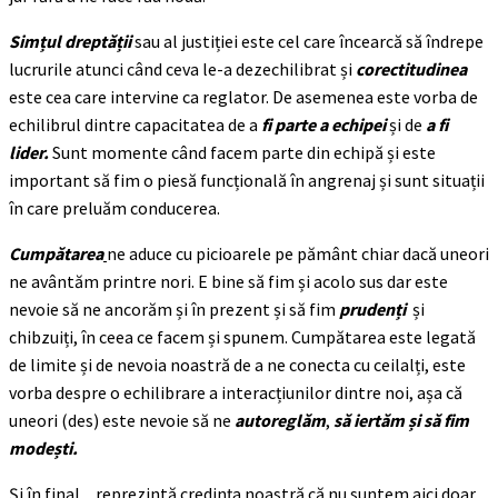
Simțul dreptății
sau al justiției este cel care încearcă să îndrepe
lucrurile atunci când ceva le-a dezechilibrat și
corectitudinea
este cea care intervine ca reglator. De asemenea este vorba de
echilibrul dintre capacitatea de a
fi parte a echipei
și de
a fi
lider.
Sunt momente când facem parte din echipă și este
important să fim o piesă funcțională în angrenaj și sunt situații
în care preluăm conducerea.
Cumpătarea
ne aduce cu picioarele pe pământ chiar dacă uneori
ne avântăm printre nori. E bine să fim și acolo sus dar este
nevoie să ne ancorăm și în prezent și să fim
prudenți
și
chibzuiți, în ceea ce facem și spunem. Cumpătarea este legată
de limite și de nevoia noastră de a ne conecta cu ceilalți, este
vorba despre o echilibrare a interacțiunilor dintre noi, așa că
uneori (des) este nevoie să ne
autoreglăm
,
să iertăm și să fim
modești.
Și în final, , reprezintă credința noastră că nu suntem aici doar