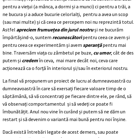
pentru a viețui (a mânca, a dormi și a munci) ci pentru a trăi, a
ne bucura și a aduce bucurie celorlalți, pentru a avea un scop
(sau mai multe) și că ceea ce percepem noi nu reprezintă totul.
Astfel
apreciem frumuețea din jurul nostru
și ne bucurăm
împărtășind-o, suntem
recunoscători
pentru ceea ce avem și
pentru ceea ce experimentăm și avem
speranță
pentru mai
bine. Traversăm viața cu zâmbetul pe buze,
cu umor
, cât de des
putem și
credem
în ceva, mai mare decât noi, ceva care
acționează ca o forță în interiorul și/sau în exteriorul nostru.
La final vă propunem un proiect de lucru al dumneavoastră cu
dumneavoastră în care să exersați fiecare valoare timp de o
săptămână, să vă concentrați pe fiecare dintre ele, pe rând, să
vă observați comportamentul și să vedeți ce poate fi
îmbunătățit. Anul nou vine în curând și putem să ne dăm un
restart și să devenim o variantă mai bună pentru noi înșine.
Dacă există întrebări legate de acest demers, sau poate