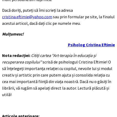
Dacă doriți, puteți să îmi scrieți la adresa
cristina.eftimie@yahoo.com
sau prin formular pe site, la finalul
acestui articol, dacă dați clic pe numele meu.
Mulțumesc!
Psiholog Cristina Eftimie
Nota redacției:
Citiți cartea “Art-terapia în educația și
recuperarea copilului”
scrisă de psihologul Cristina Eftimie! O
să înțelegeți importanța relației cu copilul, nevoile lui și modul
creativ și artistic prin care putem ajuta și consolida relația cu
cea mai importantă ființă din viața noastră. Dacă nu o găsiți în
librării, vă rugăm să apelați direct la autor. Lectură plăcută și
utilă!
Articole anterioare: