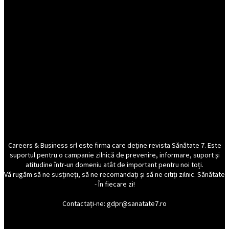
Careers & Business srl este firma care deține revista Sănătate 7. Este
suportul pentru o campanie zilnică de prevenire, informare, suport și
atitudine într-un domeniu atât de important pentru noi toți.
Vă rugăm să ne susțineți, să ne recomandați și să ne citiți zilnic. Sănătate
- În fiecare zi!
Contactați-ne: gdpr@sanatate7.ro