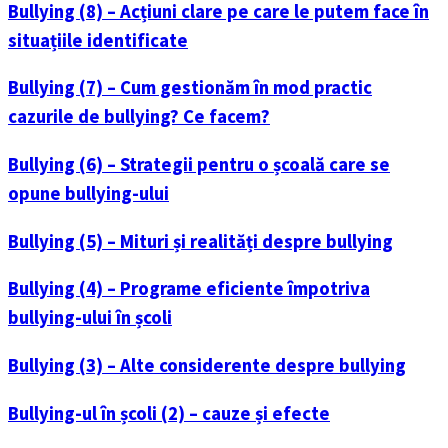
Bullying (8) – Acțiuni clare pe care le putem face în
situațiile identificate
Bullying (7) – Cum gestionăm în mod practic
cazurile de bullying? Ce facem?
Bullying (6) – Strategii pentru o școală care se
opune bullying-ului
Bullying (5) – Mituri și realități despre bullying
Bullying (4) – Programe eficiente împotriva
bullying-ului în școli
Bullying (3) – Alte considerente despre bullying
Bullying-ul în școli (2) – cauze și efecte