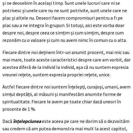
și ne deosebim în același timp. Sunt unele lucruri care ni se
potrivesc și unele care nu ne sunt potrivite, sunt unele care ne
plac și altele nu. Deseori facem compromisuri pentru a fi pe
plac sau a ne integra în grupuri. Si totuși, aici este vorba doar
despre noi, despre ceea ce simțim și cum simțim, despre cum
rezonăm cu o valoare și cum nu avem nimc în comun cu o alta.
Fiecare dintre noi deținem într-un anumit procent, mai mic sau
mai mare, toate aceste caracteristici despre care am vorbit, dar
acestea diferă de la individ la individ, așa că nu suntem expresia
vreunei rețete, suntem expresia propriei rețete, unice.
Astfel fiecare dintre noi suntem înțelepți, curajoși, umani, avem
simțul deptății, al măsurii și manifestăm anumite forme de
spiritualitate. Fiecare le avem pe toate chiar dacă uneori în
procente de 1 %.
Dacă
înțelepciunea
este aceea pe care ne dorim să o dezvoltăm
sau credem că am putea demonstra mai mult la acest capitol,