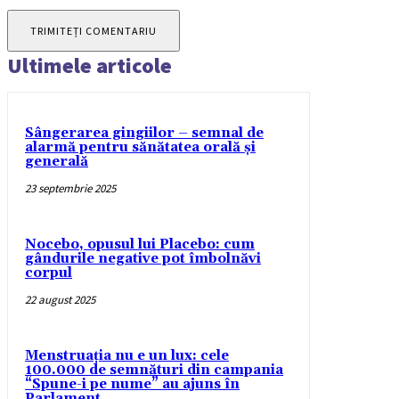
Ultimele articole
Sângerarea gingiilor – semnal de
alarmă pentru sănătatea orală și
generală
23 septembrie 2025
Nocebo, opusul lui Placebo: cum
gândurile negative pot îmbolnăvi
corpul
22 august 2025
Menstruația nu e un lux: cele
100.000 de semnături din campania
“Spune-i pe nume” au ajuns în
Parlament