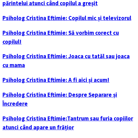
părintelui atunci când copilul a greșit
Psiholog Cristina Eftimie: Copilul mic și televizorul
Psiholog Cristina Eftimie: Să vorbim corect cu
copilul!
Psiholog Cristina Eftimie: Joaca cu tatăl sau joaca
cu mama
Psiholog Cristina Eftimie: A fi aici și acum!
Psiholog Cristina Eftimie: Despre Separare și
Încredere
Psiholog Cristina Eftimie:Tantrum sau furia copiilor
atunci când apare un frățior