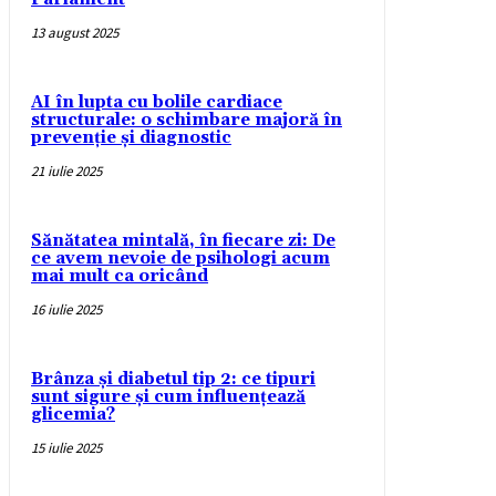
13 august 2025
AI în lupta cu bolile cardiace
structurale: o schimbare majoră în
prevenție și diagnostic
21 iulie 2025
Sănătatea mintală, în fiecare zi: De
ce avem nevoie de psihologi acum
mai mult ca oricând
16 iulie 2025
Brânza și diabetul tip 2: ce tipuri
sunt sigure și cum influențează
glicemia?
15 iulie 2025