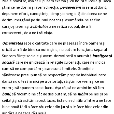
zilele noastre, așa că îl putem exersa și cu noi și cu ceilalți. Dacă
știm ce ne dorim și avem direcția,
perseverăm
în sensul dorit,
depunem efort, cunoștințe, timp și energie. Știind ceea ce ne
dorim, mergând pe drumul nostru și asumându-ne să fim
curajoși avem și
avântul
de a ne reliza scopul, de a fi
consecvenți, de a ne trăi viața.
Umanitatea
este o calitate care ne plasează între oameni și
oricât am fi de bine cu noi înșine, nu putem funcționa separat.
Suntem ființe sociale și avem dezvoltată o anumită
inteligență
socială
care ne ghidează în relațiile cu ceilalți, care ne indică
cum să ne comportăm și care sunt limitele. Granițele
sănătoase presupun să ne respectăm propria individualitate
dar să nu o lezăm nici pe a celorlați, să știm ce vrem și ce nu
vrem și să spunem acest lucru. Așa că, să ne amintim să fim
buni,
să facem bine cât de des putem, să ne
iubim
pe noi și pe
ceilalți și să arătăm acest lucru. Este un echilibru între a ne face
bine nouă fără a face rău celor din jur și a le face bine celor din
jur fără a ne face rău nouă.