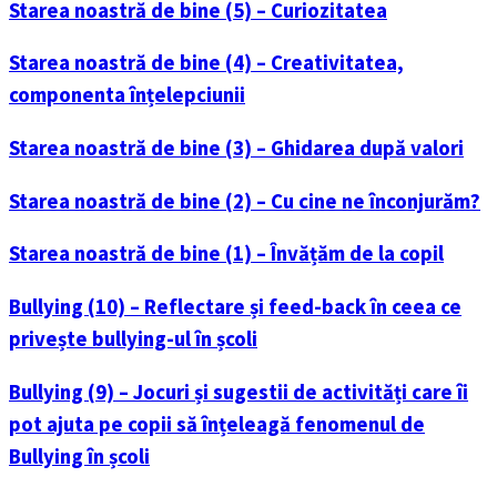
Starea noastră de bine (5) – Curiozitatea
Starea noastră de bine (4) – Creativitatea,
componenta înțelepciunii
Starea noastră de bine (3) – Ghidarea după valori
Starea noastră de bine (2) – Cu cine ne înconjurăm?
Starea noastră de bine (1) – Învățăm de la copil
Bullying (10) – Reflectare și feed-back în ceea ce
privește bullying-ul în școli
Bullying (9) – Jocuri și sugestii de activități care îi
pot ajuta pe copii să înțeleagă fenomenul de
Bullying în școli