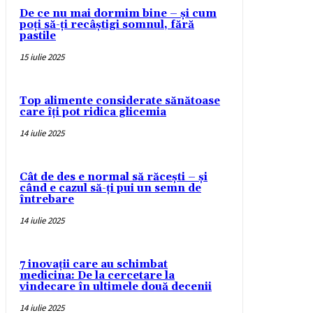
De ce nu mai dormim bine – și cum
poți să-ți recâștigi somnul, fără
pastile
15 iulie 2025
Top alimente considerate sănătoase
care îți pot ridica glicemia
14 iulie 2025
Cât de des e normal să răcești – și
când e cazul să-ți pui un semn de
întrebare
14 iulie 2025
7 inovații care au schimbat
medicina: De la cercetare la
vindecare în ultimele două decenii
14 iulie 2025