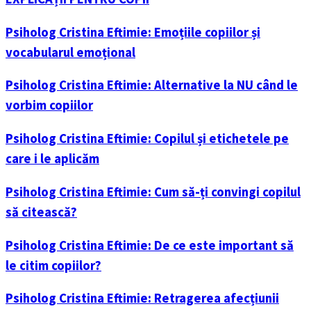
Psiholog Cristina Eftimie: Emoțiile copiilor și
vocabularul emoțional
Psiholog Cristina Eftimie: Alternative la NU când le
vorbim copiilor
Psiholog Cristina Eftimie: Copilul și etichetele pe
care i le aplicăm
Psiholog Cristina Eftimie: Cum să-ți convingi copilul
să citească?
Psiholog Cristina Eftimie: De ce este important să
le citim copiilor?
Psiholog Cristina Eftimie: Retragerea afecțiunii