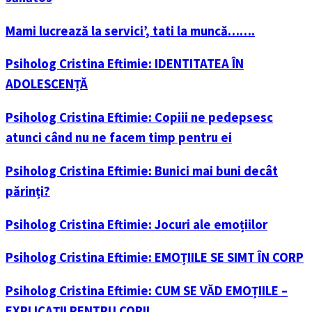
Mami lucrează la servici’, tati la muncă…….
Psiholog Cristina Eftimie: IDENTITATEA ÎN
ADOLESCENȚĂ
Psiholog Cristina Eftimie: Copiii ne pedepsesc
atunci când nu ne facem timp pentru ei
Psiholog Cristina Eftimie: Bunici mai buni decât
părinți?
Psiholog Cristina Eftimie: Jocuri ale emoțiilor
Psiholog Cristina Eftimie: EMOȚIILE SE SIMT ÎN CORP
Psiholog Cristina Eftimie: CUM SE VĂD EMOȚIILE –
EXPLICAȚII PENTRU COPII