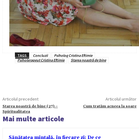
TAGS
Concluzii
Psiholog Cristina Eftimie
Psihoterapeut Cristina Eftimie
Starea noastră de bine
Articolul precedent
Articolul următor
Starea noastră de bine (27) –
Cum tratăm acneea la soare
Spiritualitatea
Mai multe articole
Sănătatea mintală, în fiecare zi: De ce