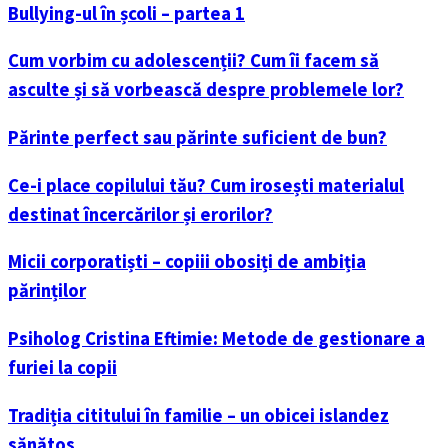
Bullying-ul în școli – partea 1
Cum vorbim cu adolescenții? Cum îi facem să
asculte și să vorbească despre problemele lor?
Părinte perfect sau părinte suficient de bun?
Ce-i place copilului tău? Cum irosești materialul
destinat încercărilor și erorilor?
Micii corporatiști – copiii obosiți de ambiția
părinților
Psiholog Cristina Eftimie: Metode de gestionare a
furiei la copii
Tradiția cititului în familie – un obicei islandez
sănătos