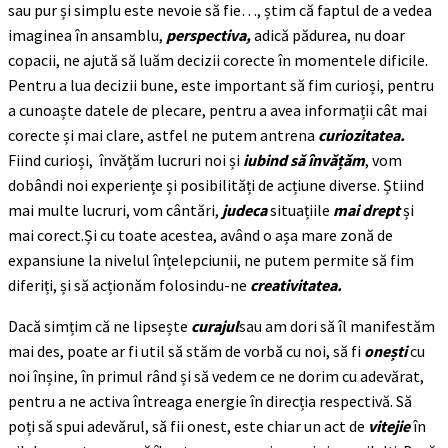
sau pur și simplu este nevoie să fie…, știm că faptul de a vedea
imaginea în ansamblu,
perspectiva,
adică pădurea, nu doar
copacii, ne ajută să luăm decizii corecte în momentele dificile.
Pentru a lua decizii bune, este important să fim curioși, pentru
a cunoaște datele de plecare, pentru a avea informații cât mai
corecte și mai clare, astfel ne putem antrena
curiozitatea.
Fiind curioși, învățăm lucruri noi și
iubind să învățăm
, vom
dobândi noi experiențe și posibilități de acțiune diverse. Știind
mai multe lucruri, vom cântări,
judeca
situațiile
mai drept
și
mai corect.Și cu toate acestea, având o așa mare zonă de
expansiune la nivelul înțelepciunii, ne putem permite să fim
diferiți, și să acționăm folosindu-ne
creativitatea.
Dacă simțim că ne lipsește
curajul
sau am dori să îl manifestăm
mai des, poate ar fi util să stăm de vorbă cu noi, să fi
onești
cu
noi înșine, în primul rând și să vedem ce ne dorim cu adevărat,
pentru a ne activa întreaga energie în direcția respectivă. Să
poți să spui adevărul, să fii onest, este chiar un act de
vitejie
în