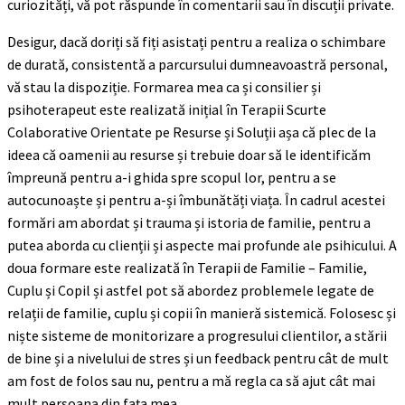
curiozități, vă pot răspunde în comentarii sau în discuții private.
Desigur, dacă doriți să fiți asistați pentru a realiza o schimbare
de durată, consistentă a parcursului dumneavoastră personal,
vă stau la dispoziție. Formarea mea ca și consilier și
psihoterapeut este realizată inițial în Terapii Scurte
Colaborative Orientate pe Resurse și Soluții așa că plec de la
ideea că oamenii au resurse și trebuie doar să le identificăm
împreună pentru a-i ghida spre scopul lor, pentru a se
autocunoaște și pentru a-și îmbunătăți viața. În cadrul acestei
formări am abordat și trauma și istoria de familie, pentru a
putea aborda cu clienții și aspecte mai profunde ale psihicului. A
doua formare este realizată în Terapii de Familie – Familie,
Cuplu și Copil și astfel pot să abordez problemele legate de
relații de familie, cuplu și copii în manieră sistemică. Folosesc și
niște sisteme de monitorizare a progresului clientilor, a stării
de bine și a nivelului de stres și un feedback pentru cât de mult
am fost de folos sau nu, pentru a mă regla ca să ajut cât mai
mult persoana din fața mea.