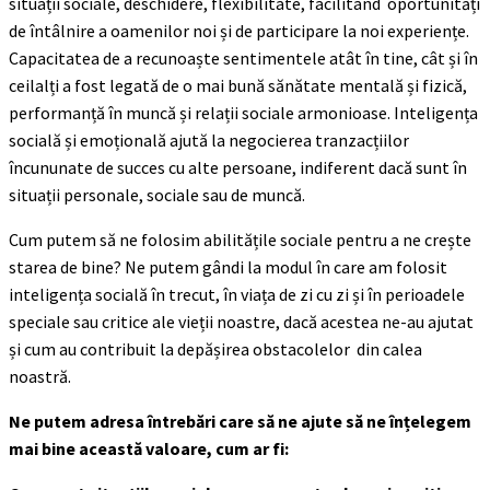
situații sociale, deschidere, flexibilitate, facilitând oportunități
de întâlnire a oamenilor noi și de participare la noi experiențe.
Capacitatea de a recunoaște sentimentele atât în ​​tine, cât și în
ceilalți a fost legată de o mai bună sănătate mentală și fizică,
performanță în muncă și relații sociale armonioase. Inteligența
socială și emoțională ajută la negocierea tranzacțiilor
încununate de succes cu alte persoane, indiferent dacă sunt în
situații personale, sociale sau de muncă.
Cum putem să ne folosim abilitățile sociale pentru a ne crește
starea de bine? Ne putem gândi la modul în care am folosit
inteligența socială în trecut, în viața de zi cu zi și în perioadele
speciale sau critice ale vieții noastre, dacă acestea ne-au ajutat
și cum au contribuit la depășirea obstacolelor din calea
noastră.
Ne putem adresa întrebări care să ne ajute să ne înțelegem
mai bine această valoare, cum ar fi: