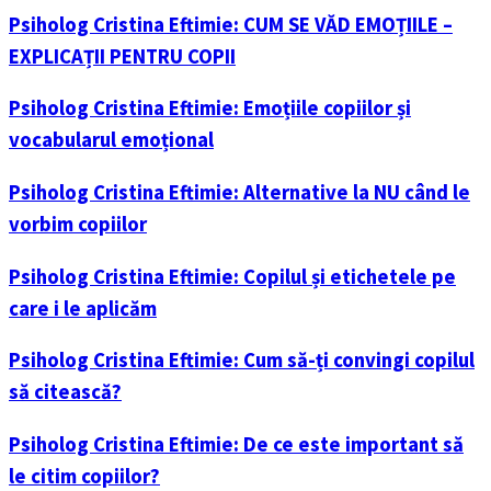
Psiholog Cristina Eftimie: CUM SE VĂD EMOȚIILE –
EXPLICAȚII PENTRU COPII
Psiholog Cristina Eftimie: Emoțiile copiilor și
vocabularul emoțional
Psiholog Cristina Eftimie: Alternative la NU când le
vorbim copiilor
Psiholog Cristina Eftimie: Copilul și etichetele pe
care i le aplicăm
Psiholog Cristina Eftimie: Cum să-ți convingi copilul
să citească?
Psiholog Cristina Eftimie: De ce este important să
le citim copiilor?