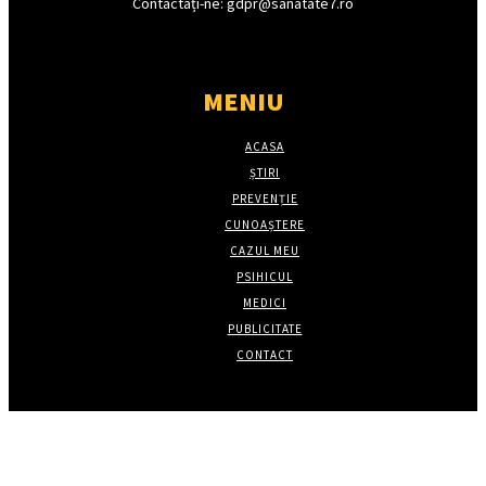
Contactați-ne: gdpr@sanatate7.ro
MENIU
ACASA
ȘTIRI
PREVENȚIE
CUNOAȘTERE
CAZUL MEU
PSIHICUL
MEDICI
PUBLICITATE
CONTACT