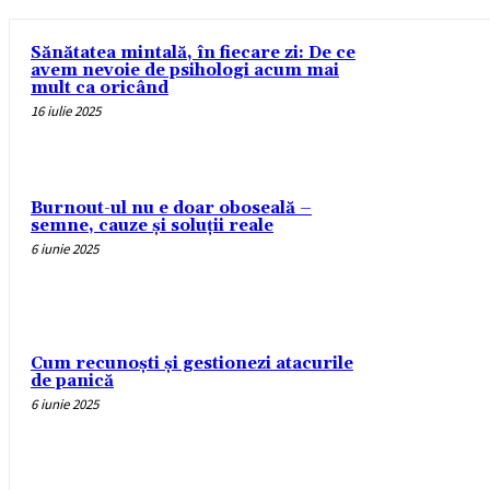
Sănătatea mintală, în fiecare zi: De ce
avem nevoie de psihologi acum mai
mult ca oricând
16 iulie 2025
Burnout-ul nu e doar oboseală –
semne, cauze și soluții reale
6 iunie 2025
Cum recunoști și gestionezi atacurile
de panică
6 iunie 2025