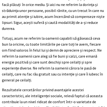
facă plăcuți în orice mediu. Și aici nu ne referim la dorința și
străduința unor persoane, posibil rănite, cu un trecut în care nu
au primit atenție și iubire, acum încercând să compenseze niște
lipsuri. Sigur, acești suferă și caută modalități de a-și reduce
durerea.
Totuși, acum ne referim la oamenii capabili să găsească ceva
bun la oricine, cu toate limitările pe care toți le avem, fiecare
om fiind valoros în felul lui și demn de apreciere și respect. Ne
referim la oamenii care aleg să fie buni și calzi, care emană
energie pozitivă și care sunt deschiși spre ceilalți și spre
experiențe diverse. Ne referim la oamenii cărora le pasă de
ceilalți, care nu fac rău gratuit sau cu intenție și care îi iubesc în
general pe ceilalți.
Rezultatele cercetărilor privind avantajele acestei
caracteristici, ale inteligenței sociale, relevă faptul că aceasta
contribuie la un nivel ridicat de confort într-o varietate de