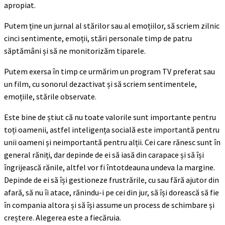
apropiat.
Putem ține un jurnal al stărilor sau al emoțiilor, să scriem zilnic
cinci sentimente, emoții, stări personale timp de patru
săptămâni și să ne monitorizăm tiparele.
Putem exersa în timp ce urmărim un program TV preferat sau
un film, cu sonorul dezactivat și să scriem sentimentele,
emoțiile, stările observate.
Este bine de știut că nu toate valorile sunt importante pentru
toți oamenii, astfel inteligența socială este importantă pentru
unii oameni și neimportantă pentru alții. Cei care rănesc sunt în
general răniți, dar depinde de ei să iasă din carapace și să își
îngrijească rănile, altfel vor fi întotdeauna undeva la margine.
Depinde de ei să își gestioneze frustrările, cu sau fără ajutor din
afară, să nu îi atace, rănindu-i pe cei din jur, să își dorească să fie
în compania altora și să își assume un process de schimbare și
creștere. Alegerea este a fiecăruia.