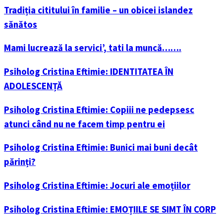
Tradiția cititului în familie – un obicei islandez
sănătos
Mami lucrează la servici’, tati la muncă…….
Psiholog Cristina Eftimie: IDENTITATEA ÎN
ADOLESCENȚĂ
Psiholog Cristina Eftimie: Copiii ne pedepsesc
atunci când nu ne facem timp pentru ei
Psiholog Cristina Eftimie: Bunici mai buni decât
părinți?
Psiholog Cristina Eftimie: Jocuri ale emoțiilor
Psiholog Cristina Eftimie: EMOȚIILE SE SIMT ÎN CORP