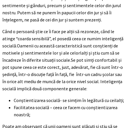
sentimente și gânduri, precum și sentimentele celor din jurul
nostru. Putem să ne punem în papucii celor din jur și să îi
înțelegem, ne pasă de cei din jur și suntem prezenți.
Când o persoană știe ce îi face pe alții să rezoneze, când le
atinge “coarda sensibilă”, el posedă ceea ce numim inteligență
socială.Oamenii cu această caracteristică sunt conștienți de
motivele și sentimentele lor și ale celorlalți și știu cum să se
încadreze în diferite situații sociale.Se pot simți confortabil și
pot spune ceea ce este corect, just, adevărat, fie că sunt într-o
ședință, într-o discuție față în față, fie într-un cadru școlar sau
în orice alt mediu de muncă de la orice nivel social. Inteligența
socială implică două componente generale:
Conștientizarea socială- se simțim în legătură cu ceilalți;
Facilitatea socială – ceea ce facem cu conștientizarea
noastră;
Poate am observant că unii oameni sunt plăcuți și știu să se