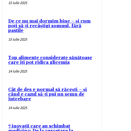
15 iulie 2025
De ce nu mai dormim bine – și cum
poți să-ți recâștigi somnul, fără
pastile
15 iulie 2025
Top alimente considerate sănătoase
care îți pot ridica glicemia
14 iulie 2025
Cât de des e normal să răcești – și
când e cazul să-ți pui un semn de
întrebare
14 iulie 2025
7 inovații care au schimbat
medicina: De la cercetare la