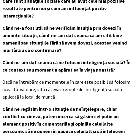
Care sunt situațiile sociale care au avut cele mai pozitive
rezultate pentru noi și cum am influențat pozitiv
interacțiunile?
Când ne-a fost util să ne verificăm intuiția prin dovezi în
anumite situații, când ne-am dat seama că am citit bine
oamenii sau situațiile fără să avem dovezi, acestea venind
mai târziu ca o confirmare?
Când ne-am dat seama că ne folosim inteligența socială? În
ce context sau moment a apărut ea în viața noastră?
Dacă ne întrebăm de momentele în care este posibil să folosim
această valoare, iată câteva exemple de inteligență socială
aplicată la locul de muncă .
Când ne regăsim într-o situație de neînțelegere, chiar
conflict cu cineva, putem încerca să găsim cel puțin un
element pozitiv în comentariile și opiniile celeilalte
persoane, să ne punem în papucii celuilalt și să înțelegem