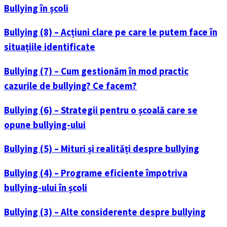
Bullying în școli
Bullying (8) – Acțiuni clare pe care le putem face în
situațiile identificate
Bullying (7) – Cum gestionăm în mod practic
cazurile de bullying? Ce facem?
Bullying (6) – Strategii pentru o școală care se
opune bullying-ului
Bullying (5) – Mituri și realități despre bullying
Bullying (4) – Programe eficiente împotriva
bullying-ului în școli
Bullying (3) – Alte considerente despre bullying