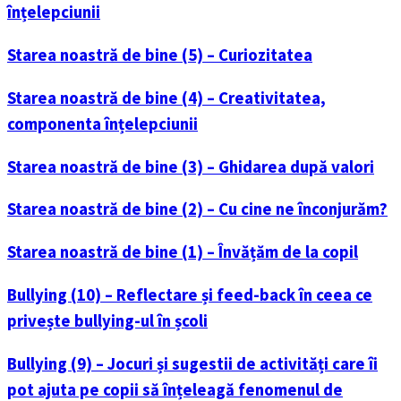
înțelepciunii
Starea noastră de bine (5) – Curiozitatea
Starea noastră de bine (4) – Creativitatea,
componenta înțelepciunii
Starea noastră de bine (3) – Ghidarea după valori
Starea noastră de bine (2) – Cu cine ne înconjurăm?
Starea noastră de bine (1) – Învățăm de la copil
Bullying (10) – Reflectare și feed-back în ceea ce
privește bullying-ul în școli
Bullying (9) – Jocuri și sugestii de activități care îi
pot ajuta pe copii să înțeleagă fenomenul de