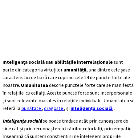
Inteligența socială sau abilitățile interrelaționale
sunt
parte din categoria virtuților
umanității,
una dintre cele șase
caracteristici de bază care cuprind cele 24 de puncte forte ale
noastre.
Umanitatea
descrie punctele forte care se manifestă
în relațiile cu ceilalți. Aceste puncte forte sunt interpersonale
și sunt relevante mai ales în relațiile individuale. Umanitatea se
referă la
bunătate
,
dragoste
, și
inteligența socială
.
Inteligența socială
se poate traduce atât prin cunoaștere de
sine cât și prin recunoașterea trăirilor celorlalți, prin empatie.
Înseamnă că suntem conștienți și ne înțelegem propriile