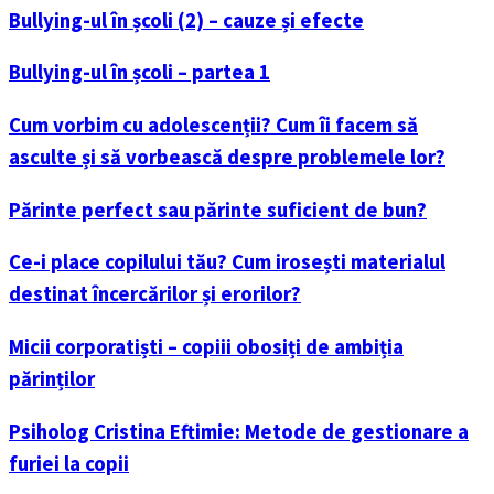
Bullying-ul în școli (2) – cauze și efecte
Bullying-ul în școli – partea 1
Cum vorbim cu adolescenții? Cum îi facem să
asculte și să vorbească despre problemele lor?
Părinte perfect sau părinte suficient de bun?
Ce-i place copilului tău? Cum irosești materialul
destinat încercărilor și erorilor?
Micii corporatiști – copiii obosiți de ambiția
părinților
Psiholog Cristina Eftimie: Metode de gestionare a
furiei la copii