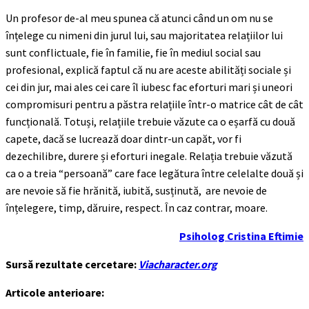
Un profesor de-al meu spunea că atunci când un om nu se
înțelege cu nimeni din jurul lui, sau majoritatea relațiilor lui
sunt conflictuale, fie în familie, fie în mediul social sau
profesional, explică faptul că nu are aceste abilități sociale și
cei din jur, mai ales cei care îl iubesc fac eforturi mari și uneori
compromisuri pentru a păstra relațiile într-o matrice cât de cât
funcțională. Totuși, relațiile trebuie văzute ca o eșarfă cu două
capete, dacă se lucrează doar dintr-un capăt, vor fi
dezechilibre, durere și eforturi inegale. Relația trebuie văzută
ca o a treia “persoană” care face legătura între celelalte două și
are nevoie să fie hrănită, iubită, susținută, are nevoie de
înțelegere, timp, dăruire, respect. În caz contrar, moare.
Psiholog Cristina Eftimie
Sursă rezultate cercetare:
Viacharacter.org
Articole anterioare: