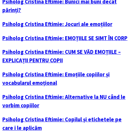
Psiholog Cristina Eftimie: Bunici mai buni decât
părinți?
Psiholog Cristina Eftimie: Jocuri ale emoțiilor
Psiholog Cristina Eftimie: EMOȚIILE SE SIMT ÎN CORP
Psiholog Cristina Eftimie: CUM SE VĂD EMOȚIILE –
EXPLICAȚII PENTRU COPII
Psiholog Cristina Eftimie: Emoțiile copiilor și
vocabularul emoțional
Psiholog Cristina Eftimie: Alternative la NU când le
vorbim copiilor
Psiholog Cristina Eftimie: Copilul și etichetele pe
care i le aplicăm