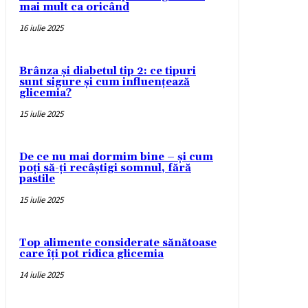
mai mult ca oricând
16 iulie 2025
Brânza și diabetul tip 2: ce tipuri
sunt sigure și cum influențează
glicemia?
15 iulie 2025
De ce nu mai dormim bine – și cum
poți să-ți recâștigi somnul, fără
pastile
15 iulie 2025
Top alimente considerate sănătoase
care îți pot ridica glicemia
14 iulie 2025