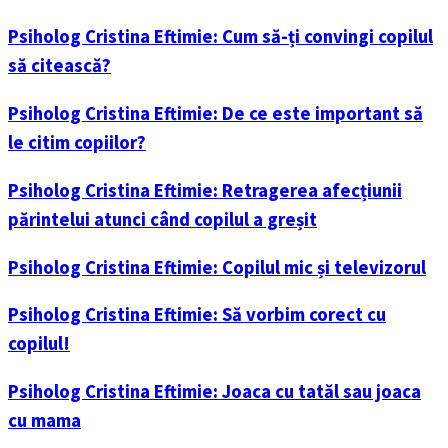
Psiholog Cristina Eftimie: Cum să-ți convingi copilul
să citească?
Psiholog Cristina Eftimie: De ce este important să
le citim copiilor?
Psiholog Cristina Eftimie: Retragerea afecțiunii
părintelui atunci când copilul a greșit
Psiholog Cristina Eftimie: Copilul mic și televizorul
Psiholog Cristina Eftimie: Să vorbim corect cu
copilul!
Psiholog Cristina Eftimie: Joaca cu tatăl sau joaca
cu mama