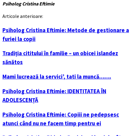
Psiholog Cristina Eftimie
Articole anterioare:
Psiholog Cristina Eftimie: Metode de gestionare a
furiei la copii
Tradiția cititului în familie – un obicei islandez
sănătos
Mami lucrează la servici’, tati la muncă…….
Psiholog Cristina Eftimie: IDENTITATEA ÎN
ADOLESCENȚĂ
Psiholog Cristina Eftimie: Copiii ne pedepsesc
atunci când nu ne facem timp pentru ei