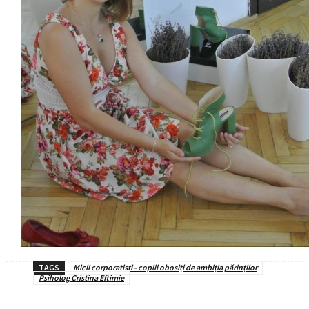
TAGS
Micii corporatiști - copiii obosiți de ambiția părinților
Psiholog Cristina Eftimie