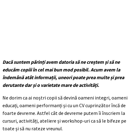
Dacă suntem părinți avem datoria să ne creștem și să ne
educăm copiii în cel mai bun mod posibil. Acum avem la
îndemână atât informații, uneori poate prea multe și prea
derutante dar și o varietate mare de activități.
Ne dorim ca ai noștri copii să devină oameni integri, oameni
educați, oameni performanți și cu un CV cuprinzător încă de
foarte devreme. Astfel cât de devreme putem îi înscriem la
cursuri, activități, ateliere și workshop-uri ca să le bifeze pe
toate și să nu rateze vreunul.