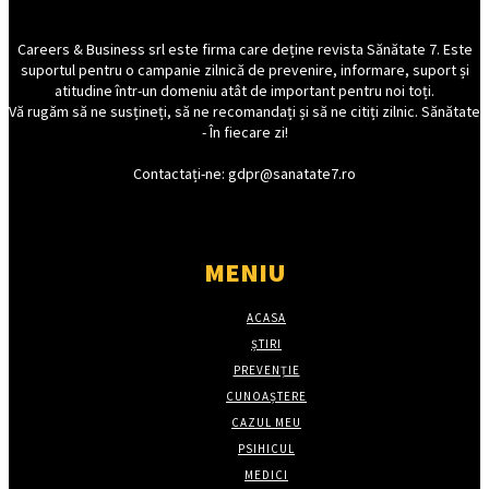
Careers & Business srl este firma care deține revista Sănătate 7. Este
suportul pentru o campanie zilnică de prevenire, informare, suport și
atitudine într-un domeniu atât de important pentru noi toți.
Vă rugăm să ne susțineți, să ne recomandați și să ne citiți zilnic. Sănătate
- În fiecare zi!
Contactați-ne: gdpr@sanatate7.ro
MENIU
ACASA
ȘTIRI
PREVENȚIE
CUNOAȘTERE
CAZUL MEU
PSIHICUL
MEDICI