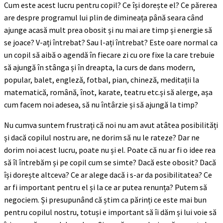
Cum este acest lucru pentru copil? Ce își dorește el? Ce părerea
are despre programul lui plin de dimineața până seara când
ajunge acasă mult prea obosit și nu mai are timp și energie să
se joace? V-ați întrebat? Sau l-ați întrebat? Este oare normal ca
un copil să aibă o agendă în fiecare zi cu ore fixe la care trebuie
să ajungă în stânga și în dreapta, la curs de dans modern,
popular, balet, engleză, fotbal, pian, chineză, meditații la
matematică, română, înot, karate, teatru etc.și să alerge, așa
cum facem noi adesea, să nu întârzie și să ajungă la timp?
Nu cumva suntem frustrați că noi nu am avut atâtea posibilități
și dacă copilul nostru are, ne dorim să nu le rateze? Dar ne
dorim noi acest lucru, poate nu și el. Poate că nu ar fi o idee rea
să îl întrebăm și pe copil cum se simte? Dacă este obosit? Dacă
își dorește altceva? Ce ar alege dacă i s-ar da posibilitatea? Ce
ar fi important pentru el și la ce ar putea renunța? Putem să
negociem. Și presupunând că știm ca părinți ce este mai bun
pentru copilul nostru, totuși e important să îi dăm și lui voie să