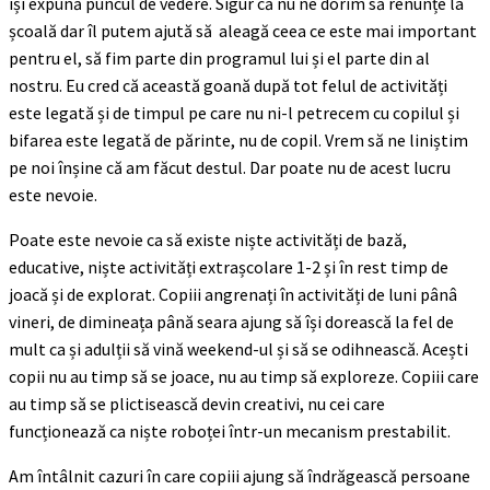
își expună puncul de vedere. Sigur că nu ne dorim să renunțe la
școală dar îl putem ajută să aleagă ceea ce este mai important
pentru el, să fim parte din programul lui și el parte din al
nostru. Eu cred că această goană după tot felul de activități
este legată și de timpul pe care nu ni-l petrecem cu copilul și
bifarea este legată de părinte, nu de copil. Vrem să ne liniștim
pe noi înșine că am făcut destul. Dar poate nu de acest lucru
este nevoie.
Poate este nevoie ca să existe niște activități de bază,
educative, niște activități extrașcolare 1-2 și în rest timp de
joacă și de explorat. Copiii angrenați în activități de luni pânâ
vineri, de dimineața până seara ajung să își dorească la fel de
mult ca și adulții să vină weekend-ul și să se odihnească. Acești
copii nu au timp să se joace, nu au timp să exploreze. Copiii care
au timp să se plictisească devin creativi, nu cei care
funcționează ca niște roboței într-un mecanism prestabilit.
Am întâlnit cazuri în care copiii ajung să îndrăgească persoane