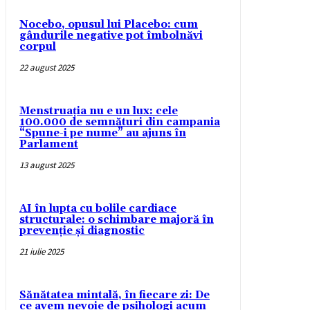
Nocebo, opusul lui Placebo: cum
gândurile negative pot îmbolnăvi
corpul
22 august 2025
Menstruația nu e un lux: cele
100.000 de semnături din campania
“Spune-i pe nume” au ajuns în
Parlament
13 august 2025
AI în lupta cu bolile cardiace
structurale: o schimbare majoră în
prevenție și diagnostic
21 iulie 2025
Sănătatea mintală, în fiecare zi: De
ce avem nevoie de psihologi acum