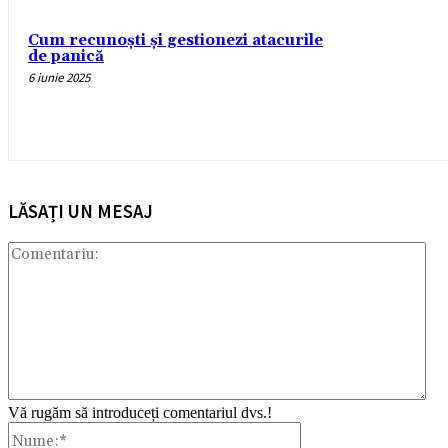
Cum recunoști și gestionezi atacurile
de panică
6 iunie 2025
LĂSAȚI UN MESAJ
Com
Vă rugăm să introduceți comentariul dvs.!
Nume:*