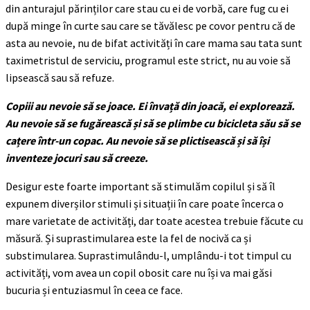
din anturajul părinților care stau cu ei de vorbă, care fug cu ei
după minge în curte sau care se tăvălesc pe covor pentru că de
asta au nevoie, nu de bifat activități în care mama sau tata sunt
taximetristul de serviciu, programul este strict, nu au voie să
lipsească sau să refuze.
Copiii au nevoie să se joace. Ei învață din joacă, ei explorează.
Au nevoie să se fugărească și să se plimbe cu bicicleta său să se
cațere într-un copac. Au nevoie să se plictisească și să își
inventeze jocuri sau să creeze.
Desigur este foarte important să stimulăm copilul și să îl
expunem diverșilor stimuli și situații în care poate încerca o
mare varietate de activități, dar toate acestea trebuie făcute cu
măsură. Și suprastimularea este la fel de nocivă ca și
substimularea. Suprastimulându-l, umplându-i tot timpul cu
activități, vom avea un copil obosit care nu își va mai găsi
bucuria și entuziasmul în ceea ce face.