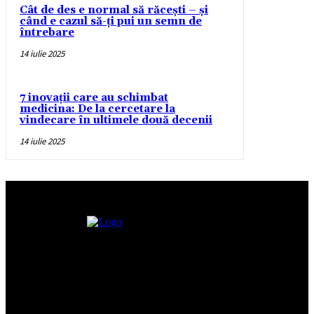
Cât de des e normal să răcești – și
când e cazul să-ți pui un semn de
întrebare
14 iulie 2025
7 inovații care au schimbat
medicina: De la cercetare la
vindecare în ultimele două decenii
14 iulie 2025