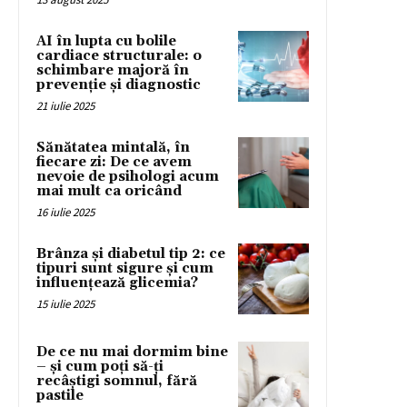
AI în lupta cu bolile
cardiace structurale: o
schimbare majoră în
prevenție și diagnostic
21 iulie 2025
Sănătatea mintală, în
fiecare zi: De ce avem
nevoie de psihologi acum
mai mult ca oricând
16 iulie 2025
Brânza și diabetul tip 2: ce
tipuri sunt sigure și cum
influențează glicemia?
15 iulie 2025
De ce nu mai dormim bine
– și cum poți să-ți
recâștigi somnul, fără
pastile