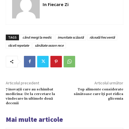
In Fiecare Zi
TAGS
când mergi la medic
imunitate scăzută
răceală frecventă
răceli repetate
sănătate sezon rece
Articolul precedent
Articolul următor
7 inovații care au schimbat
Top alimente considerate
medicina: De la cercetare la
sănătoase care îți pot ridica
vindecare în ultimele două
glicemia
decenii
Mai multe articole