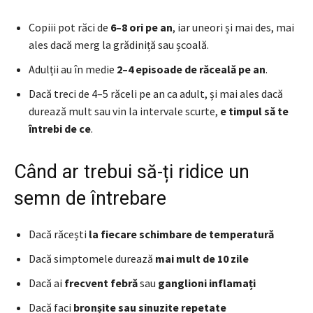
Copiii pot răci de
6–8 ori pe an
, iar uneori și mai des, mai
ales dacă merg la grădiniță sau școală.
Adulții au în medie
2–4 episoade de răceală pe an
.
Dacă treci de 4–5 răceli pe an ca adult, și mai ales dacă
durează mult sau vin la intervale scurte,
e timpul să te
întrebi de ce
.
Când ar trebui să-ți ridice un
semn de întrebare
Dacă răcești
la fiecare schimbare de temperatură
Dacă simptomele durează
mai mult de 10 zile
Dacă ai
frecvent febră
sau
ganglioni inflamați
Dacă faci
bronșite sau sinuzite repetate