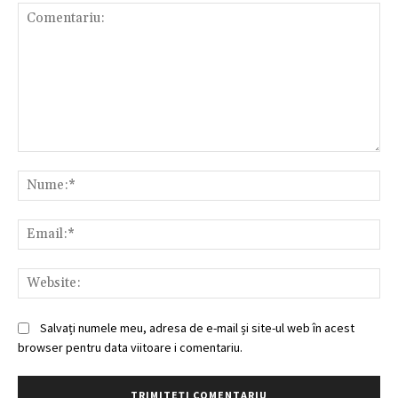
Comentariu:
Nu
Ema
Web
Salvați numele meu, adresa de e-mail și site-ul web în acest
browser pentru data viitoare i comentariu.