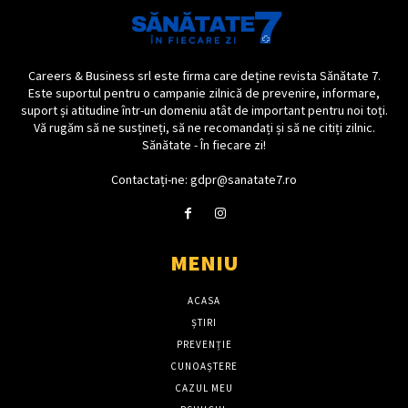
Careers & Business srl este firma care deține revista Sănătate 7.
Este suportul pentru o campanie zilnică de prevenire, informare,
suport și atitudine într-un domeniu atât de important pentru noi toți.
Vă rugăm să ne susțineți, să ne recomandați și să ne citiți zilnic.
Sănătate - În fiecare zi!
Contactați-ne: gdpr@sanatate7.ro
MENIU
ACASA
ȘTIRI
PREVENȚIE
CUNOAȘTERE
CAZUL MEU