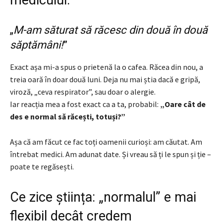
„
M-am săturat să răcesc din două în două
săptămâni!
”
Exact așa mi-a spus o prietenă la o cafea. Răcea din nou, a
treia oară în doar două luni. Deja nu mai știa dacă e gripă,
viroză, „ceva respirator”, sau doar o alergie.
Iar reacția mea a fost exact ca a ta, probabil:
„Oare cât de
des e normal să răcești, totuși?”
Așa că am făcut ce fac toți oamenii curioși: am căutat. Am
întrebat medici. Am adunat date. Și vreau să ți le spun și ție –
poate te regăsești.
Ce zice știința: „normalul” e mai
flexibil decât credem