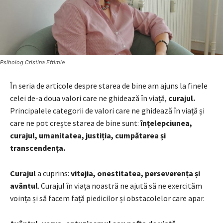
Psiholog Cristina Eftimie
În seria de articole despre starea de bine am ajuns la finele
celei de-a doua valori care ne ghidează în viață,
curajul.
Principalele categorii de valori care ne ghidează în viață și
care ne pot crește starea de bine sunt:
înțelepciunea,
curajul, umanitatea, justiția, cumpătarea și
transcendența.
Curajul
a cuprins:
vitejia, onestitatea, perseverența și
avântul
. Curajul în viața noastră ne ajută să ne exercităm
voința și să facem față piedicilor și obstacolelor care apar.