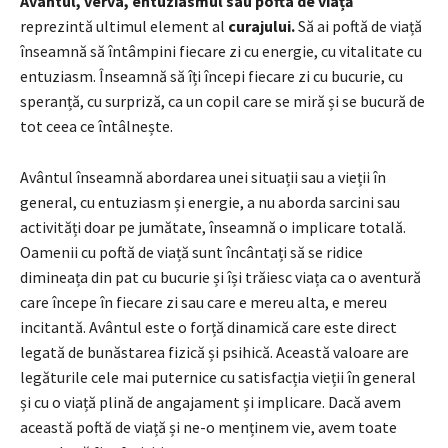
Avântul, verva, entuziasmul sau pofta de viață
reprezintă ultimul element al
curajului.
Să ai poftă de viață
înseamnă să întâmpini fiecare zi cu energie, cu vitalitate cu
entuziasm. Înseamnă să îți începi fiecare zi cu bucurie, cu
speranță, cu surpriză, ca un copil care se miră și se bucură de
tot ceea ce întâlnește.
Avântul înseamnă abordarea unei situații sau a vieții în
general, cu entuziasm și energie, a nu aborda sarcini sau
activități doar pe jumătate, înseamnă o implicare totală.
Oamenii cu poftă de viață sunt încântați să se ridice
dimineața din pat cu bucurie și își trăiesc viața ca o aventură
care începe în fiecare zi sau care e mereu alta, e mereu
incitantă. Avântul este o forță dinamică care este direct
legată de bunăstarea fizică și psihică. Această valoare are
legăturile cele mai puternice cu satisfacția vieții în general
și cu o viață plină de angajament și implicare. Dacă avem
această poftă de viață și ne-o menținem vie, avem toate