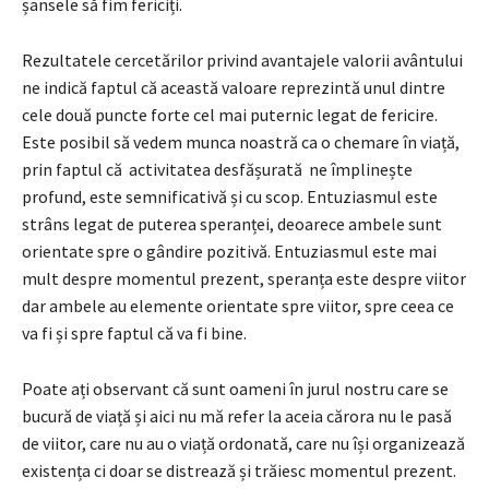
șansele să fim fericiți.
Rezultatele cercetărilor privind avantajele valorii avântului
ne indică faptul că această valoare reprezintă unul dintre
cele două puncte forte cel mai puternic legat de fericire.
Este posibil să vedem munca noastră ca o chemare în viață,
prin faptul că activitatea desfășurată ne împlinește
profund, este semnificativă și cu scop. Entuziasmul este
strâns legat de puterea speranței, deoarece ambele sunt
orientate spre o gândire pozitivă. Entuziasmul este mai
mult despre momentul prezent, speranța este despre viitor
dar ambele au elemente orientate spre viitor, spre ceea ce
va fi și spre faptul că va fi bine.
Poate ați observant că sunt oameni în jurul nostru care se
bucură de viață și aici nu mă refer la aceia cărora nu le pasă
de viitor, care nu au o viață ordonată, care nu își organizează
existența ci doar se distrează și trăiesc momentul prezent.