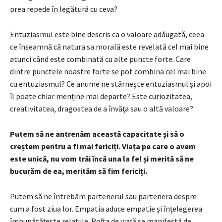
prea repede în legătură cu ceva?
Entuziasmul este bine descris ca o valoare adăugată, ceea
ce înseamnă că natura sa morală este revelată cel mai bine
atunci când este combinată cu alte puncte forte. Care
dintre punctele noastre forte se pot combina cel mai bine
cu entuziasmul? Ce anume ne stârnește entuziasmul și apoi
îl poate chiar menține mai departe? Este curiozitatea,
creativitatea, dragostea de a învăța sau o altă valoare?
Putem să ne antrenăm această capacitate și să o
creștem pentru a fi mai fericiți. Viața pe care o avem
este unică, nu vom trăi încă una la fel și merită să ne
bucurăm de ea, merităm să fim fericiți.
Putem să ne întrebăm partenerul sau partenera despre
cum a fost ziua lor. Empatia aduce empatie și înțelegerea
îmbunătățește relațiile. Pofta de viață se manifestă de