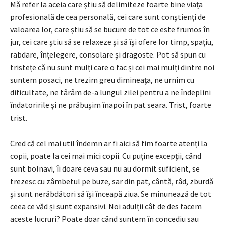
Mă refer la aceia care știu să delimiteze foarte bine viața
profesională de cea personală, cei care sunt conștienți de
valoarea lor, care știu să se bucure de tot ce este frumos în
jur, cei care știu să se relaxeze și să își ofere lor timp, spațiu,
rabdare, înțelegere, consolare și dragoste. Pot să spun cu
tristețe că nu sunt mulți care o fac și cei mai mulți dintre noi
suntem posaci, ne trezim greu dimineața, ne urnim cu
dificultate, ne târâm de-a lungul zilei pentru a ne îndeplini
îndatoririle și ne prăbușim înapoi în pat seara. Trist, foarte
trist.
Cred că cel mai util îndemn ar fi aici să fim foarte atenți la
copii, poate la cei mai mici copii. Cu puține excepții, când
sunt bolnavi, îi doare ceva sau nu au dormit suficient, se
trezesc cu zâmbetul pe buze, sar din pat, cântă, râd, zburdă
și sunt nerăbdători să își înceapă ziua. Se minunează de tot
ceea ce văd și sunt expansivi. Noi adulții cât de des facem
aceste lucruri? Poate doar când suntem în concediu sau