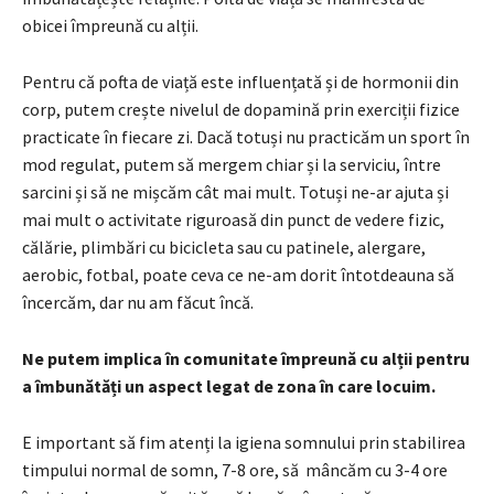
obicei împreună cu alții.
Pentru că pofta de viață este influențată și de hormonii din
corp, putem crește nivelul de dopamină prin exerciții fizice
practicate în fiecare zi. Dacă totuși nu practicăm un sport în
mod regulat, putem să mergem chiar și la serviciu, între
sarcini și să ne mișcăm cât mai mult. Totuși ne-ar ajuta și
mai mult o activitate riguroasă din punct de vedere fizic,
călărie, plimbări cu bicicleta sau cu patinele, alergare,
aerobic, fotbal, poate ceva ce ne-am dorit întotdeauna să
încercăm, dar nu am făcut încă.
Ne putem implica în comunitate împreună cu alții pentru
a îmbunătăți un aspect legat de zona în care locuim.
E important să fim atenți la igiena somnului prin stabilirea
timpului normal de somn, 7-8 ore, să mâncăm cu 3-4 ore