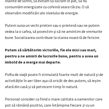
înainte de somn, să evităm să lucrăm în pat, să nu
consumăm energizate cu cofeină seara târziu. O să
observăm modificări ale nivelului de energie.
Putem suna un vechi prieten sau o prietenă sau ne putem
vedea la o cafea, să povestim și să ne amintim de vremurile
bune. Socializarea contribuie la starea noastră de fericire.
Putem să sărbătorim victoriile, fie ele mici sau mari,
pentru a ne aminti de lucrurile bune, pentru a avea un
imbold de a merge mai departe.
Pofta de viață poate fi stimulată foarte mult de natură și de
activitățile în aer liber așa că oricât de des putem, să ieșim
afară din casă și să petrecem timp în natură.
Personal consider ca fiind o mare calitate a oamenilor care
pot să rămână pozitivi, care întâmpina fiecare zi cu un