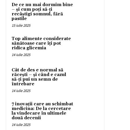
De ce nu mai dormim bine
– și cum poți să-ți
recâștigi somnul, fără
pastile
15 iulie 2025
Top alimente considerate
sănătoase care îți pot
ridica glicemia
14 iulie 2025
Cât de des e normal să
răcești – și când e cazul
să-ți pui un semn de
întrebare
14 iulie 2025
7 inovații care au schimbat
medicina: De la cercetare
la vindecare în ultimele
două decenii
14 iulie 2025