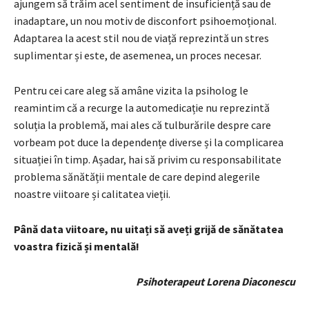
ajungem să trăim acel sentiment de insuficiență sau de
inadaptare, un nou motiv de disconfort psihoemoțional.
Adaptarea la acest stil nou de viață reprezintă un stres
suplimentar și este, de asemenea, un proces necesar.
Pentru cei care aleg să amâne vizita la psiholog le
reamintim că a recurge la automedicație nu reprezintă
soluția la problemă, mai ales că tulburările despre care
vorbeam pot duce la dependențe diverse și la complicarea
situației în timp. Așadar, hai să privim cu responsabilitate
problema sănătății mentale de care depind alegerile
noastre viitoare și calitatea vieții.
Până data viitoare, nu uitați să aveți grijă de sănătatea
voastra fizică și mentală!
Psihoterapeut Lorena Diaconescu