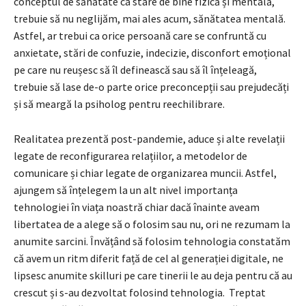
conceptul de sănătate ca stare de bine fizică și mentală,
trebuie să nu neglijăm, mai ales acum, sănătatea mentală.
Astfel, ar trebui ca orice persoană care se confruntă cu
anxietate, stări de confuzie, indecizie, disconfort emoțional
pe care nu reușesc să îl definească sau să îl înțeleagă,
trebuie să lase de-o parte orice preconcepții sau prejudecăți
și să meargă la psiholog pentru reechilibrare.
Realitatea prezentă post-pandemie, aduce și alte revelații
legate de reconfigurarea relațiilor, a metodelor de
comunicare și chiar legate de organizarea muncii. Astfel,
ajungem să înțelegem la un alt nivel importanța
tehnologiei în viața noastră chiar dacă înainte aveam
libertatea de a alege să o folosim sau nu, ori ne rezumam la
anumite sarcini. Învățând să folosim tehnologia constatăm
că avem un ritm diferit față de cel al generației digitale, ne
lipsesc anumite skilluri pe care tinerii le au deja pentru că au
crescut și s-au dezvoltat folosind tehnologia. Treptat