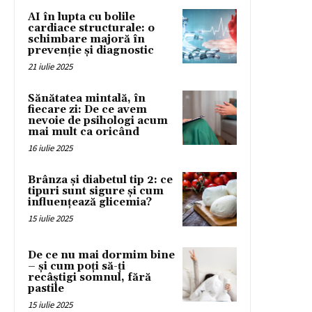
AI în lupta cu bolile
cardiace structurale: o
schimbare majoră în
prevenție și diagnostic
21 iulie 2025
Sănătatea mintală, în
fiecare zi: De ce avem
nevoie de psihologi acum
mai mult ca oricând
16 iulie 2025
Brânza și diabetul tip 2: ce
tipuri sunt sigure și cum
influențează glicemia?
15 iulie 2025
De ce nu mai dormim bine
– și cum poți să-ți
recâștigi somnul, fără
pastile
15 iulie 2025