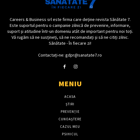
Careers & Business srl este firma care deține revista Sănătate 7.
Este suportul pentru o campanie zilnică de prevenire, informare,
suport și atitudine într-un domeniu atât de important pentru noi toți.
Vă rugăm să ne susțineți, să ne recomandați și să ne citiți zilnic.
Sănătate - În fiecare zi!
Contactați-ne: gdpr@sanatate7.ro
MENIU
ACASA
ȘTIRI
PREVENȚIE
CUNOAȘTERE
CAZUL MEU
PSIHICUL