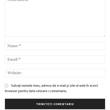
Comentariu:
Nu
Ema
Web
Salvați numele meu, adresa de e-mail și site-ul web în acest
browser pentru data viitoare i comentariu.