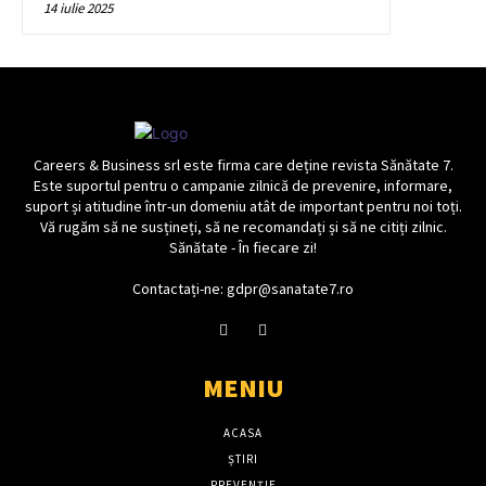
14 iulie 2025
Careers & Business srl este firma care deține revista Sănătate 7.
Este suportul pentru o campanie zilnică de prevenire, informare,
suport și atitudine într-un domeniu atât de important pentru noi toți.
Vă rugăm să ne susțineți, să ne recomandați și să ne citiți zilnic.
Sănătate - În fiecare zi!
Contactați-ne: gdpr@sanatate7.ro
MENIU
ACASA
ȘTIRI
PREVENȚIE