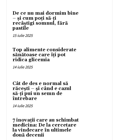
De ce nu mai dormim bine
– și cum poți să-ți
recâștigi somnul, fără
pastile
15 iulie 2025
Top alimente considerate
sănătoase care îți pot
ridica glicemia
14 iulie 2025
Cât de des e normal să
răcești – și când e cazul
să-ți pui un semn de
întrebare
14 iulie 2025
7 inovații care au schimbat
medicina: De la cercetare
la vindecare în ultimele
două decenii