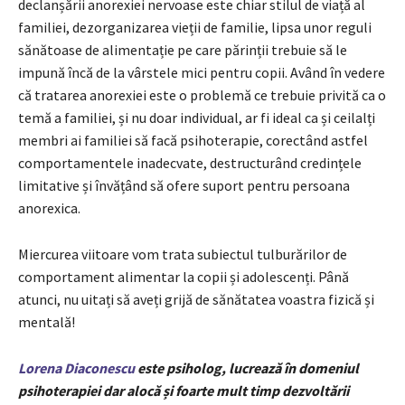
declanșării anorexiei nervoase este chiar stilul de viață al
familiei, dezorganizarea vieții de familie, lipsa unor reguli
sănătoase de alimentație pe care părinții trebuie să le
impună încă de la vârstele mici pentru copii. Având în vedere
că tratarea anorexiei este o problemă ce trebuie privită ca o
temă a familiei, și nu doar individual, ar fi ideal ca și ceilalți
membri ai familiei să facă psihoterapie, corectând astfel
comportamentele inadecvate, destructurând credințele
limitative și învățând să ofere suport pentru persoana
anorexica.
Miercurea viitoare vom trata subiectul tulburărilor de
comportament alimentar la copii și adolescenți. Până
atunci, nu uitați să aveți grijă de sănătatea voastra fizică și
mentală!
Lorena Diaconescu
este psiholog, lucrează în domeniul
psihoterapiei dar alocă și foarte mult timp dezvoltării