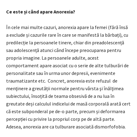
Ce este și când apare Anorexia?
În cele mai multe cazuri, anorexia apare la femei (fără însă
a exclude și cazurile rare în care se manifestă la bărbați), cu
predilecție la persoanele tinere, chiar din preadolescență
sau adolescență atunci când începe preocuparea pentru
propria imagine. La persoanele adulte, acest
comportament apare asociat cu o serie de alte tulburări de
personalitate sau în urma unor depresii, evenimente
traumatizante etc. Concret, anorexia este refuzul de
menţinere a greutății normale pentru vârsta şi înălţimea
subiectului, însoțită de teama obsesivă de a nu lua în
greutate deși calculul indicelui de masă corporală arată cert
că este subponderal pe de-o parte, precum și deformarea
percepției cu privire la propriul corp pe de altă parte.
Adesea, anorexia are ca tulburare asociată dismorfofobia.