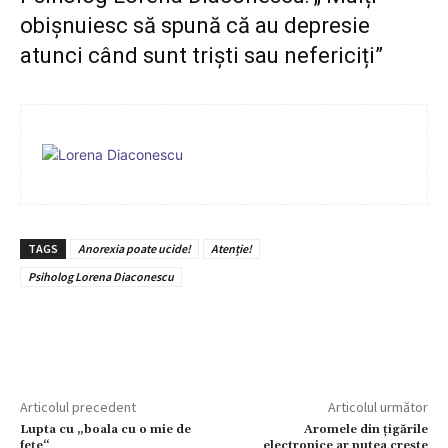
obișnuiesc să spună că au depresie
atunci când sunt triști sau nefericiți”
TAGS
Anorexia poate ucide!
Atenție!
Psiholog Lorena Diaconescu
Articolul precedent
Articolul următor
Lupta cu „boala cu o mie de
Aromele din țigările
fețe“
electronice ar putea crește