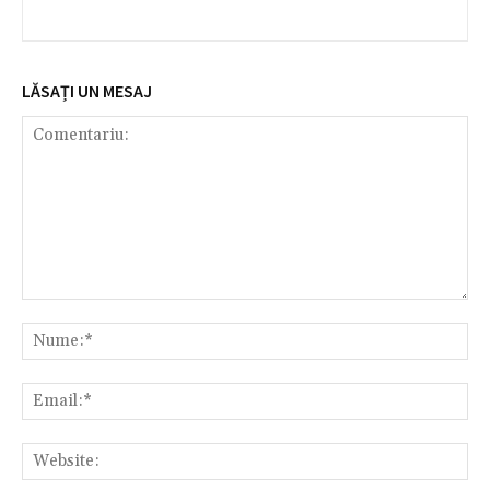
LĂSAȚI UN MESAJ
Comentariu:
Nu
Ema
Web