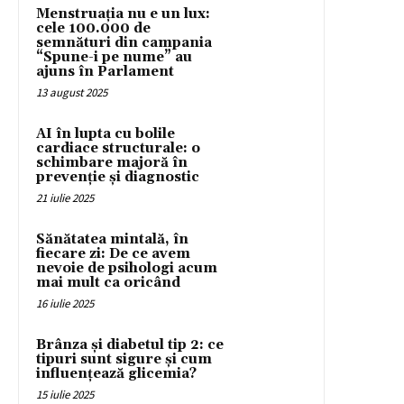
Menstruația nu e un lux:
cele 100.000 de
semnături din campania
“Spune-i pe nume” au
ajuns în Parlament
13 august 2025
AI în lupta cu bolile
cardiace structurale: o
schimbare majoră în
prevenție și diagnostic
21 iulie 2025
Sănătatea mintală, în
fiecare zi: De ce avem
nevoie de psihologi acum
mai mult ca oricând
16 iulie 2025
Brânza și diabetul tip 2: ce
tipuri sunt sigure și cum
influențează glicemia?
15 iulie 2025