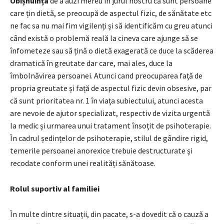
Obișnuința
de a auzi mereu în jurul nostru că sunt persoane
care țin dietă, se preocupă de aspectul fizic, de sănătate etc
ne fac sa nu mai fim vigilenți și să identificăm cu greu atunci
când există o problemă reală la cineva care ajunge să se
înfometeze sau să țină o dietă exagerată ce duce la scăderea
dramatică în greutate dar care, mai ales, duce la
îmbolnăvirea persoanei. Atunci cand preocuparea față de
propria greutate și față de aspectul fizic devin obsesive, par
că sunt prioritatea nr. 1 în viața subiectului, atunci acesta
are nevoie de ajutor specializat, respectiv de vizita urgentă
la medic și urmarea unui tratament însoțit de psihoterapie.
În cadrul ședințelor de psihoterapie, stilul de gândire rigid,
temerile persoanei anorexice trebuie destructurate și
recodate conform unei realități sănătoase.
Rolul suportiv al familiei
În multe dintre situații, din pacate, s-a dovedit că o cauză a