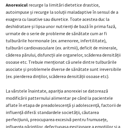
Anorexicul
recurge la limitări dietetice drastice,
autoimpuse și recurge la soluții maladaptive în sensul de a
exagera cu laxative sau diuretice. Toate acestea duc la
deshidratare și lipsa unor nutrienți de bază în prima fază,
urmate de o serie de probleme de sănătate cum ar fi
tulburările hormonale (ex. amenoree, infertilitate),
tulburări cardiovasculare (ex. aritmii), deficit de minerale,
căderea părului, disfuncții ale organelor, scăderea densității
osoase etc. Trebuie menționat că unele dintre tulburările
asociate și problemele diverse de sănătate sunt ireversibile
(ex. pierderea dinților, scăderea densității osoase etc).
La vârstele înaintate, apariția anorexiei se datorează
modificării patternului alimentar pe când la pacientele
aflate în etapa de preadolescență și adolescență, factorii de
influență diferă: standardele societății, căutarea
perfecțiunii, preocuparea excesivă pentru frumusețe,
influența părinților, defectuoasa gestionare a emoțiilor și a