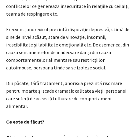
conflictelor ce generează insecuritate în relațiile cu ceilalți,
teama de respingere etc.
Frecvent, anorexicul prezintă dispoziție depresivă, stimă de
sine de nivel scăzut, stare de vinovăție, insomnii,
irascibilitate și labilitate emoțională etc. De asemenea, din
cauza sentimentelor de inadecvare dar și din cauza
comportamentelor alimentare sau restricțiilor
autoimpuse, persoana tinde sa se izoleze social.
Din păcate, fără tratament, anorexia prezintă risc mare
pentru moarte și scade dramatic calitatea vieții persoanei
care suferă de această tulburare de comportament
alimentar.
Ce este de făcut?