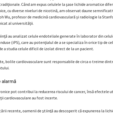
 tradiţionale. Când am expus celulele la şase lichide aromatice dife
nice, cu diverse niveluri de nicotină, am observat daune semnificativ
h Wu, profesor de medicină cardiovasculară şi radiologie la Stanfo
cat al universităţii.
inţă au analizat celule endoteliale generate în laborator din celu
nduse (iPS), care au potenţialul de a se specializa în orice tip de cel
e a studia celule dificil de izolat direct de la un pacient.
te, bolile cardiovasculare sunt responsabile de circa o treime dint
tului.
 alarmă
ronice pot contribui la reducerea riscului de cancer, însă efectele uti
ii cardiovasculare au fost incerte.
ării recente, oamenii de ştiinţă au descoperit că expunerea la lich