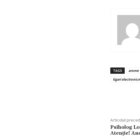
TAGS
arome
tigari electronice
Acțiun
Articolul prece
Psiholog L
Atenție! An