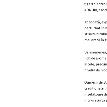
ţigări electro
ADN-lui, asoc
Totodată, expu
perturbat în 
structuri tubu
mai arată în s
De asemenea, c
lichide aromat
altele, precum
nivelul de nic
Oamenii de şti
tradiţionale, 
înşelătoare de
într-o scurtă 