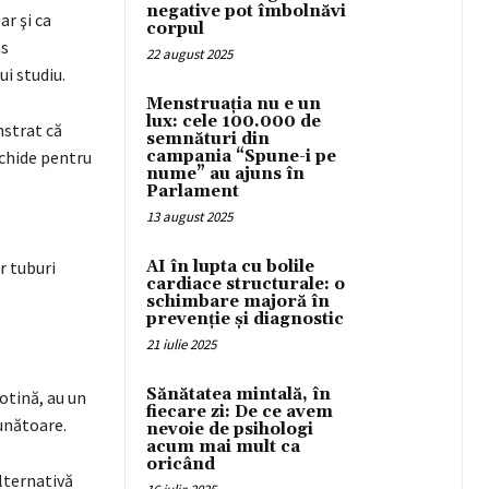
negative pot îmbolnăvi
ar şi ca
corpul
ns
22 august 2025
ui studiu.
Menstruația nu e un
lux: cele 100.000 de
nstrat că
semnături din
ichide pentru
campania “Spune-i pe
nume” au ajuns în
Parlament
13 august 2025
r tuburi
AI în lupta cu bolile
cardiace structurale: o
schimbare majoră în
prevenție și diagnostic
21 iulie 2025
Sănătatea mintală, în
otină, au un
fiecare zi: De ce avem
ăunătoare.
nevoie de psihologi
acum mai mult ca
oricând
lternativă