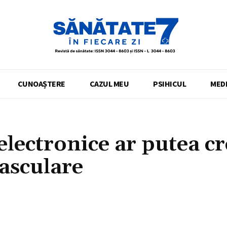
CUNOAȘTERE
CAZUL MEU
PSIHICUL
MEDI
electronice ar putea cr
vasculare
Acțiune