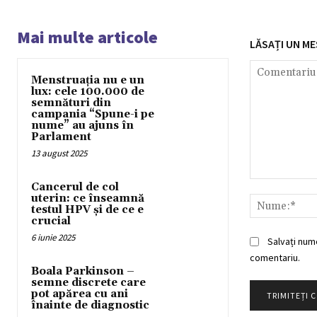
Mai multe articole
LĂSAȚI UN ME
Menstruația nu e un
lux: cele 100.000 de
semnături din
campania “Spune-i pe
nume” au ajuns în
Parlament
13 august 2025
Comentariu:
Cancerul de col
uterin: ce înseamnă
testul HPV și de ce e
crucial
6 iunie 2025
Salvați num
comentariu.
Boala Parkinson –
semne discrete care
pot apărea cu ani
înainte de diagnostic