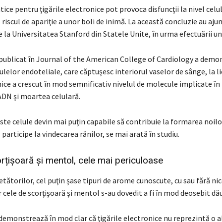
ice pentru ţigările electronice pot provoca disfuncţii la nivel celul
riscul de apariţie a unor boli de inimă. La această concluzie au aju
e la Universitatea Stanford din Statele Unite, în urma efectuării un
 publicat în Journal of the American College of Cardiology a demo
lelor endoteliale, care căptuşesc interiorul vaselor de sânge, la l
nice a crescut în mod semnificativ nivelul de molecule implicate în
ADN şi moartea celulară.
te celule devin mai puţin capabile să contribuie la formarea noilo
 participe la vindecarea rănilor, se mai arată în studiu.
rțișoară și mentol, cele mai periculoase
ătorilor, cel puţin şase tipuri de arome cunoscute, cu sau fără nic
ar cele de scorţişoară şi mentol s-au dovedit a fi în mod deosebit d
demonstrează în mod clar că ţigările electronice nu reprezintă o a