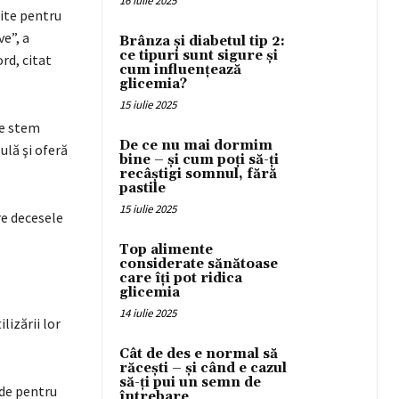
16 iulie 2025
rite pentru
e”, a
Brânza și diabetul tip 2:
ce tipuri sunt sigure și
rd, citat
cum influențează
glicemia?
15 iulie 2025
le stem
De ce nu mai dormim
ulă şi oferă
bine – și cum poți să-ți
recâștigi somnul, fără
pastile
15 iulie 2025
re decesele
Top alimente
considerate sănătoase
care îți pot ridica
glicemia
14 iulie 2025
lizării lor
Cât de des e normal să
răcești – și când e cazul
să-ți pui un semn de
ide pentru
întrebare