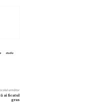
a
studiu
ticolul următor
ă ai ficatul
gras