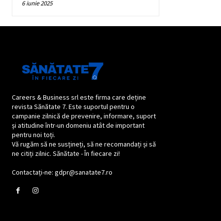
6 iunie 2025
Careers & Business srl este firma care deține
revista Sănătate 7. Este suportul pentru o
campanie zilnică de prevenire, informare, suport
și atitudine într-un domeniu atât de important
pentru noi toți.
Vă rugăm să ne susțineți, să ne recomandați și să
ne citiți zilnic. Sănătate - În fiecare zi!
Contactați-ne: gdpr@sanatate7.ro