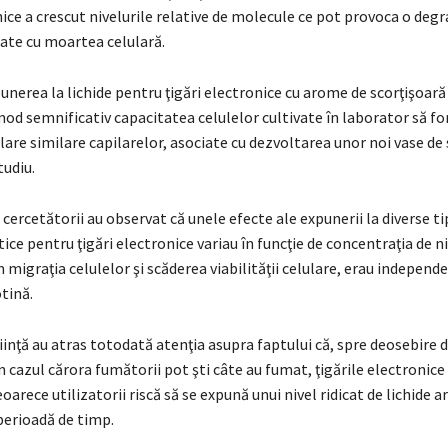
nice a crescut nivelurile relative de molecule ce pot provoca o degr
iate cu moartea celulară.
nerea la lichide pentru ţigări electronice cu arome de scorţişoară
mod semnificativ capacitatea celulelor cultivate în laborator să f
lare similare capilarelor, asociate cu dezvoltarea unor noi vase de
tudiu.
ercetătorii au observat că unele efecte ale expunerii la diverse ti
ice pentru ţigări electronice variau în funcţie de concentraţia de n
 migraţia celulelor şi scăderea viabilităţii celulare, erau independ
otină.
inţă au atras totodată atenţia asupra faptului că, spre deosebire d
în cazul cărora fumătorii pot şti câte au fumat, ţigările electronice 
oarece utilizatorii riscă să se expună unui nivel ridicat de lichide 
perioadă de timp.