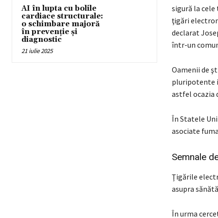
sigură la cele
AI în lupta cu bolile
cardiace structurale:
ţigări electro
o schimbare majoră
în prevenție și
declarat Josep
diagnostic
într-un comuni
21 iulie 2025
Oamenii de şti
pluripotente i
astfel ocazia d
În Statele Uni
asociate fuma
Semnale de
Ţigările elect
asupra sănătăţ
În urma cercet