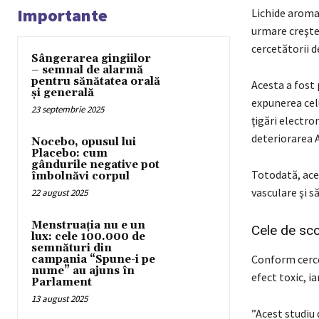
Importante
Lichide aromat
urmare creşte 
cercetătorii d
Sângerarea gingiilor
– semnal de alarmă
pentru sănătatea orală
Acesta a fost
și generală
expunerea celu
23 septembrie 2025
ţigări electro
deteriorarea 
Nocebo, opusul lui
Placebo: cum
gândurile negative pot
Totodată, aces
îmbolnăvi corpul
vasculare şi să
22 august 2025
Menstruația nu e un
Cele de sco
lux: cele 100.000 de
semnături din
Conform cercet
campania “Spune-i pe
nume” au ajuns în
efect toxic, i
Parlament
13 august 2025
”Acest studiu 