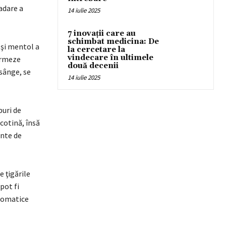
adare a
14 iulie 2025
7 inovații care au
schimbat medicina: De
 şi mentol a
la cercetare la
vindecare în ultimele
ormeze
două decenii
 sânge, se
14 iulie 2025
puri de
icotină, însă
ente de
e ţigările
pot fi
aromatice