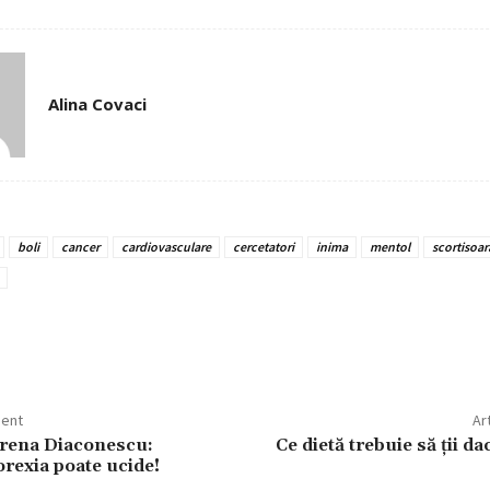
Alina Covaci
boli
cancer
cardiovasculare
cercetatori
inima
mentol
scortisoar
e
dent
Ar
orena Diaconescu:
Ce dietă trebuie să ții dac
orexia poate ucide!