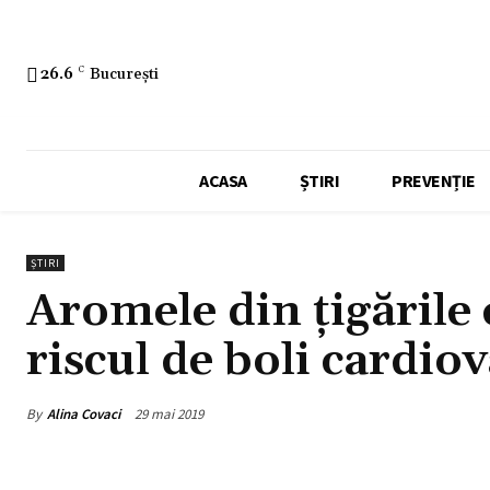
26.6
C
București
ACASA
ȘTIRI
PREVENȚIE
ȘTIRI
Aromele din țigările 
riscul de boli cardio
By
Alina Covaci
29 mai 2019