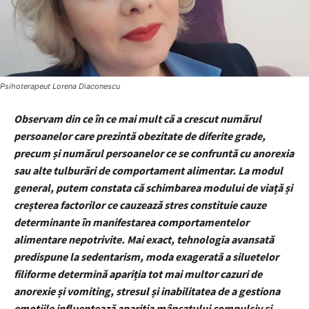
Psihoterapeut Lorena Diaconescu
Observam din ce în ce mai mult că a crescut numărul
persoanelor care prezintă obezitate de diferite grade,
precum și numărul persoanelor ce se confruntă cu anorexia
sau alte tulburări de comportament alimentar. La modul
general, putem constata că schimbarea modului de viață și
creșterea factorilor ce cauzează stres constituie cauze
determinante în manifestarea comportamentelor
alimentare nepotrivite. Mai exact, tehnologia avansată
predispune la sedentarism, moda exagerată a siluetelor
filiforme determină apariția tot mai multor cazuri de
anorexie și vomiting, stresul și inabilitatea de a gestiona
emoțiile influențează apariția mâncatului compulsiv și