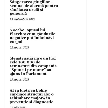
Sângerarea gingiilor –
semnal de alarmă pentru
sănătatea orală și
generală
23 septembrie 2025
Nocebo, opusul lui
Placebo: cum gândurile
negative pot îmbolnăvi
corpul
22 august 2025
Menstruația nu e un lux:
cele 100.000 de
semnături din campania
“Spune-i pe nume” au
ajuns în Parlament
13 august 2025
AI în lupta cu bolile
cardiace structurale: o
schimbare majoră în
prevenție și diagnostic
21 iulie 2025