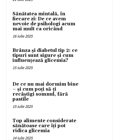
Sănătatea mintală, în
fiecare zi: De ce avem
nevoie de psihologi acum
mai mult ca oricând
16 iulie 2025
Brânza și diabetul tip 2: ce
tipuri sunt sigure și cum
influențează glicemia?
15 iulie 2025
De ce nu mai dormim bine
– și cum poți să-ți
recâștigi somnul, fără
pastile
15 iulie 2025
Top alimente considerate
sănătoase care îți pot
ridica glicemia
14 iulie 2025