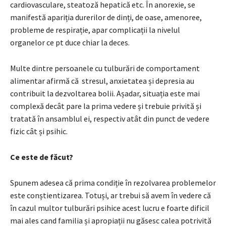
cardiovasculare, steatoză hepatică etc. În anorexie, se
manifestă apariția durerilor de dinți, de oase, amenoree,
probleme de respirație, apar complicații la nivelul
organelor ce pt duce chiar la deces.
Multe dintre persoanele cu tulburări de comportament
alimentar afirmă că stresul, anxietatea și depresia au
contribuit la dezvoltarea bolii. Așadar, situația este mai
complexă decât pare la prima vedere și trebuie privită și
tratată în ansamblul ei, respectiv atât din punct de vedere
fizic cât și psihic.
Ce este de făcut?
Spunem adesea că prima condiție în rezolvarea problemelor
este conștientizarea. Totuși, ar trebui să avem în vedere că
în cazul multor tulburări psihice acest lucru e foarte dificil
mai ales cand familia și apropiații nu găsesc calea potrivită