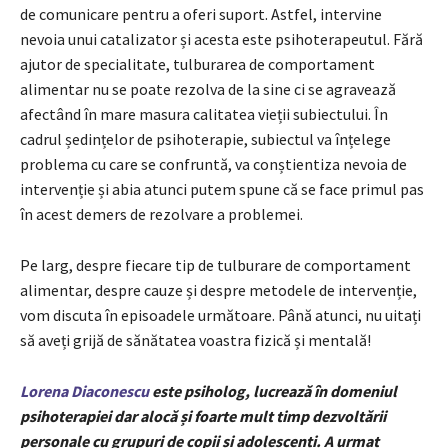
de comunicare pentru a oferi suport. Astfel, intervine
nevoia unui catalizator și acesta este psihoterapeutul. Fără
ajutor de specialitate, tulburarea de comportament
alimentar nu se poate rezolva de la sine ci se agravează
afectând în mare masura calitatea vieții subiectului. În
cadrul ședințelor de psihoterapie, subiectul va înțelege
problema cu care se confruntă, va conștientiza nevoia de
intervenție și abia atunci putem spune că se face primul pas
în acest demers de rezolvare a problemei.
Pe larg, despre fiecare tip de tulburare de comportament
alimentar, despre cauze și despre metodele de intervenție,
vom discuta în episoadele următoare. Până atunci, nu uitați
să aveți grijă de sănătatea voastra fizică și mentală!
Lorena Diaconescu
este psiholog, lucrează în domeniul
psihoterapiei dar alocă și foarte mult timp dezvoltării
personale cu grupuri de copii și adolescenți. A urmat