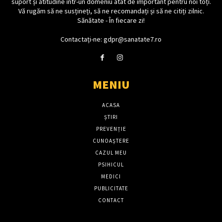
suport și atitudine într-un domeniu atât de important pentru noi toți.
Vă rugăm să ne susțineți, să ne recomandați și să ne citiți zilnic.
Sănătate - În fiecare zi!
Contactați-ne: gdpr@sanatate7.ro
MENIU
ACASA
ȘTIRI
PREVENȚIE
CUNOAȘTERE
CAZUL MEU
PSIHICUL
MEDICI
PUBLICITATE
CONTACT