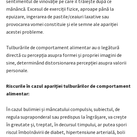
sentimentul de vinovăție pe care îl trăiește după ce
mănâncă. Excesul de exerciții fizice, aproape până la
epuizare, ingerarea de pastile/ceaiuri laxative sau
provocarea vomei constituie și ele semne ale apariției
acestei probleme.
Tulburările de comportament alimentar au o legătură
directă cu percepția asupra formei și propriei imagini de
sine, determinând distorsionarea percepției asupra valorii
personale.
Riscurile în cazul apariției tulburărilor de comportament
alimentar:
În cazul bulimiei și mâncatului compulsiv, subiectul, de
regula supraponderal sau predispus la îngrășare, va crește
în greutate și, treptat, în decursul timpului, ar putea spori
riscul îmbolnăvirii de diabet, hipertensiune arterială, boli