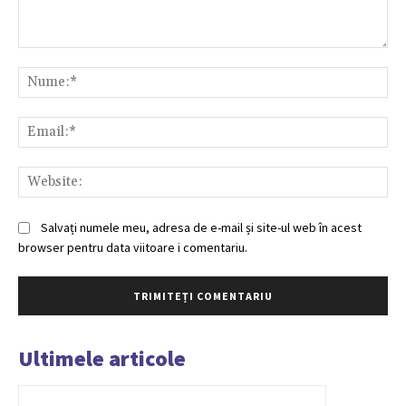
Comentariu:
Nu
Ema
Web
Salvați numele meu, adresa de e-mail și site-ul web în acest
browser pentru data viitoare i comentariu.
Ultimele articole