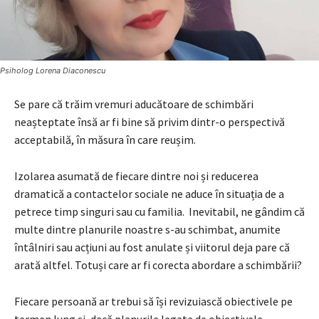
Psiholog Lorena Diaconescu
Se pare că trăim vremuri aducătoare de schimbări
neașteptate însă ar fi bine să privim dintr-o perspectivă
acceptabilă, în măsura în care reușim.
Izolarea asumată de fiecare dintre noi și reducerea
dramatică a contactelor sociale ne aduce în situația de a
petrece timp singuri sau cu familia. Inevitabil, ne gândim că
multe dintre planurile noastre s-au schimbat, anumite
întâlniri sau acțiuni au fost anulate și viitorul deja pare că
arată altfel. Totuși care ar fi corecta abordare a schimbării?
Fiecare persoană ar trebui să își revizuiască obiectivele pe
termen lung și, dacă planurile legate de obiectivele