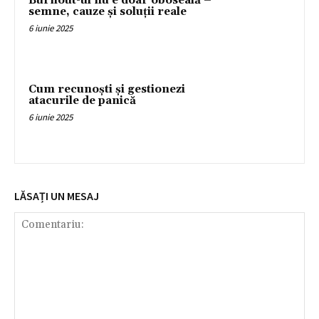
Burnout-ul nu e doar oboseală –
semne, cauze și soluții reale
6 iunie 2025
Cum recunoști și gestionezi
atacurile de panică
6 iunie 2025
LĂSAȚI UN MESAJ