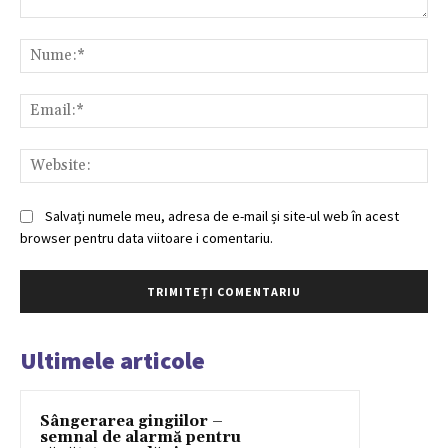
Comentariu:
Nu
Ema
Web
Salvați numele meu, adresa de e-mail și site-ul web în acest
browser pentru data viitoare i comentariu.
Ultimele articole
Sângerarea gingiilor –
semnal de alarmă pentru