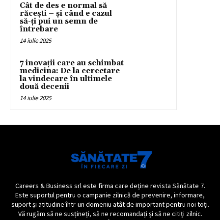
Cât de des e normal să
răcești – și când e cazul
să-ți pui un semn de
întrebare
14 iulie 2025
7 inovații care au schimbat
medicina: De la cercetare
la vindecare în ultimele
două decenii
14 iulie 2025
Careers & Business srl este firma care deține revista Sănătate 7.
Este suportul pentru o campanie zilnică de prevenire, informare,
suport și atitudine într-un domeniu atât de important pentru noi toți.
Vă rugăm să ne susțineți, să ne recomandați și să ne citiți zilnic.