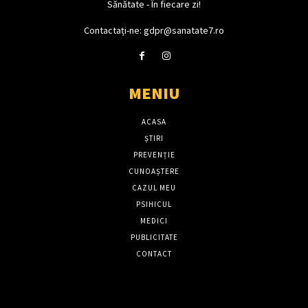
Sănătate - În fiecare zi!
Contactați-ne: gdpr@sanatate7.ro
MENIU
ACASA
ȘTIRI
PREVENȚIE
CUNOAȘTERE
CAZUL MEU
PSIHICUL
MEDICI
PUBLICITATE
CONTACT