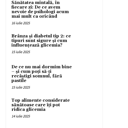
Sănătatea mintală, în
fiecare zi: De ce avem
nevoie de psihologi acum
mai mult ca oricând
16 iulie 2025
Brânza și diabetul tip 2: ce
tipuri sunt sigure și cum
influențează glicemia?
15 iulie 2025
De ce nu mai dormim bine
– și cum poți să-ți
recâștigi somnul, fără
pastile
15 iulie 2025
Top alimente considerate
sănătoase care îți pot
ridica glicemia
14 iulie 2025