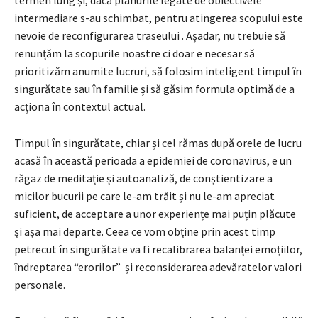
intermediare s-au schimbat, pentru atingerea scopului este
nevoie de reconfigurarea traseului . Așadar, nu trebuie să
renunțăm la scopurile noastre ci doar e necesar să
prioritizăm anumite lucruri, să folosim inteligent timpul în
singurătate sau în familie și să găsim formula optimă de a
acționa în contextul actual.
Timpul în singurătate, chiar și cel rămas după orele de lucru
acasă în această perioada a epidemiei de coronavirus, e un
răgaz de meditație și autoanaliză, de conștientizare a
micilor bucurii pe care le-am trăit și nu le-am apreciat
suficient, de acceptare a unor experiențe mai puțin plăcute
și așa mai departe. Ceea ce vom obține prin acest timp
petrecut în singurătate va fi recalibrarea balanței emoțiilor,
îndreptarea “erorilor” și reconsiderarea adevăratelor valori
personale.