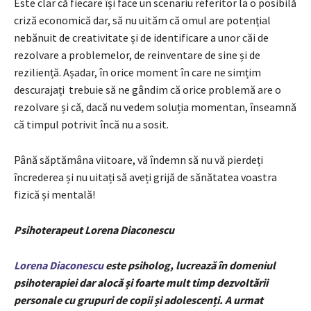
Este clar că fiecare își face un scenariu referitor la o posibilă
criză economică dar, să nu uităm că omul are potențial
nebănuit de creativitate și de identificare a unor căi de
rezolvare a problemelor, de reinventare de sine și de
reziliență. Așadar, în orice moment în care ne simțim
descurajați trebuie să ne gândim că orice problemă are o
rezolvare și că, dacă nu vedem soluția momentan, înseamnă
că timpul potrivit încă nu a sosit.
Până săptămâna viitoare, vă îndemn să nu vă pierdeți
încrederea și nu uitați să aveți grijă de sănătatea voastra
fizică și mentală!
Psihoterapeut Lorena Diaconescu
Lorena Diaconescu
este psiholog, lucrează în domeniul
psihoterapiei dar alocă și foarte mult timp dezvoltării
personale cu grupuri de copii și adolescenți. A urmat