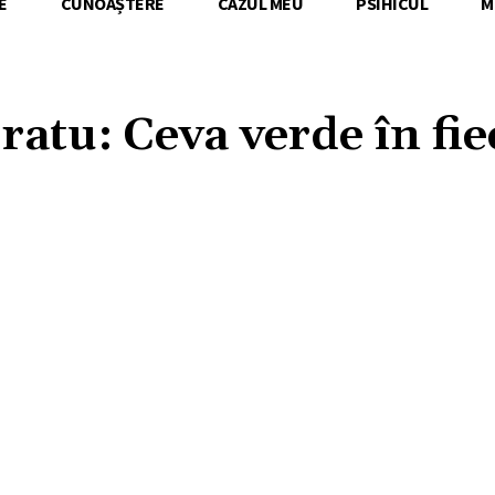
E
CUNOAȘTERE
CAZUL MEU
PSIHICUL
M
ratu: Ceva verde în fie
Acțiune