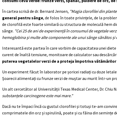
consumi ceva verde: frunze verzi, spanac, pulbere de orz, de 
În cartea scrisă de dr. Bernard Jensen,
”Magia clorofilei din plantel
general pentru sânge
, de folos în toate privințele, de la probl
de clorofilă este foarte similară cu structura de moleculă hem 
sânge.
”Cei 25 de ani de experinență în consumul de vegetale verzi,
hemoglobina și multe alte componente ale unui sânge sănătos și c
Interesantă este partea în care vorbim de capacitatea unei diete bo
curent de înaltă tensiune, monitoare de calculator sau descărcări 
puterea vegetalelor verzi de a proteja împotriva vătămărilor c
Un experiment făcut în laborator pe șoricei radiați cu doze letale
Șoarecii alimentați cu frunze verzi de muștar au murit într-un p
Un alt cercetător al Universității Texas Medical Center, Dr. Chiu 
substanțele carcinogene este mai mare.”
Dacă nu te împaci încă cu gustul clorofilei și totuși te-am convin
comprimatele din orz și spirulină, poate și cu făina din semințe d