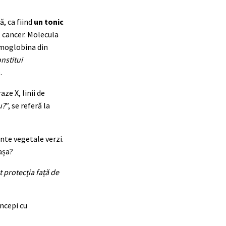
ă, ca fiind
un tonic
, cancer. Molecula
emoglobina din
nstitui
.
ze X, linii de
u?
”, se referă la
ante vegetale verzi.
așa?
t protecția față de
începi cu