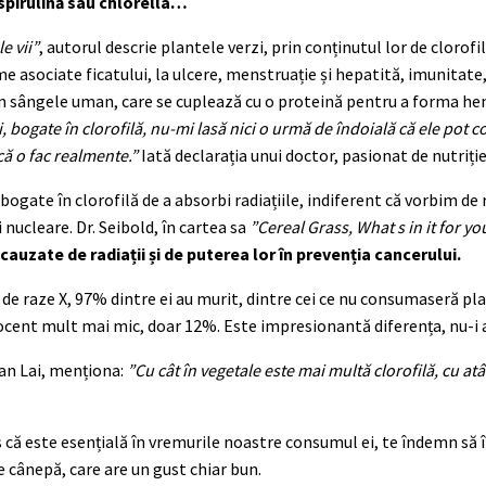
spirulină sau chlorella…
e vii”
, autorul descrie plantele verzi, prin conținutul lor de clorofil
eme asociate ficatului, la ulcere, menstruație și hepatită, imunitate
din sângele uman, care se cuplează cu o proteină pentru a forma h
 bogate în clorofilă, nu-mi lasă nici o urmă de îndoială că ele pot co
ă o fac realmente.”
Iată declarația unui doctor, pasionat de nutriție
gate în clorofilă de a absorbi radiațiile, indiferent că vorbim de ra
nucleare. Dr. Seibold, în cartea sa
”Cereal Grass, What s in it for yo
auzate de radiații și de puterea lor în prevenția cancerului.
 de raze X, 97% dintre ei au murit, dintre cei ce nu consumaseră pl
rocent mult mai mic, doar 12%. Este impresionantă diferența, nu-i 
Nan Lai, menționa:
”Cu cât în vegetale este mai multă clorofilă, cu atâ
s că este esențială în vremurile noastre consumul ei, te îndemn să 
e cânepă, care are un gust chiar bun.