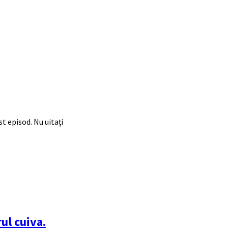
t episod. Nu uitați
rul cuiva.