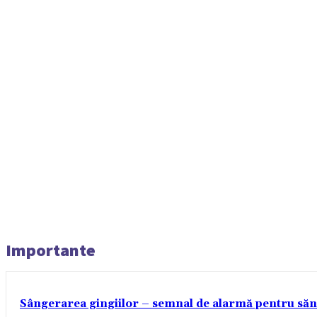
Importante
Sângerarea gingiilor – semnal de alarmă pentru sănă