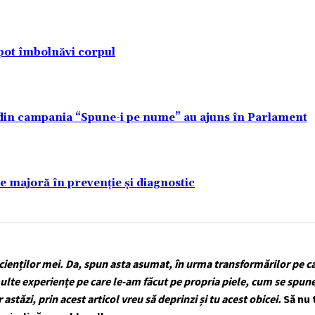
pot îmbolnăvi corpul
 din campania “Spune-i pe nume” au ajuns în Parlament
re majoră în prevenție și diagnostic
cienților mei. Da, spun asta asumat, în urma transformărilor pe ca
multe experiențe pe care le-am făcut pe propria piele, cum se spun
astăzi, prin acest articol vreu să deprinzi și tu acest obicei.
Să nu 