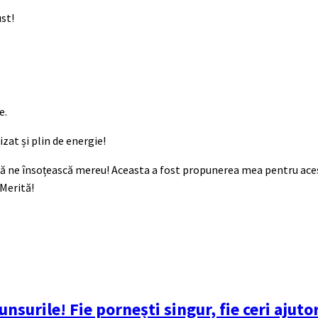
st!
e.
zat și plin de energie!
să ne însoțească mereu! Aceasta a fost propunerea mea pentru aces
 Merită!
nsurile! Fie pornești singur, fie ceri ajuto