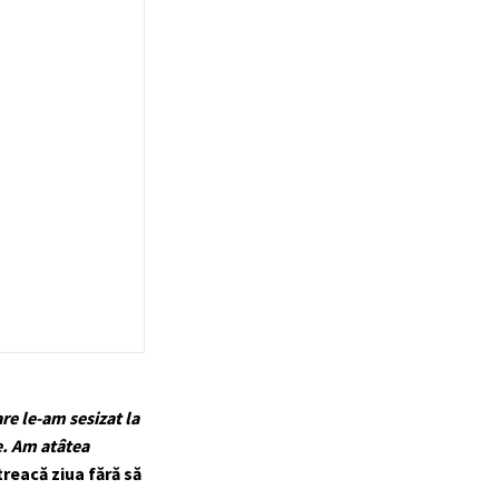
re le-am sesizat la
e. Am atâtea
treacă ziua fără să