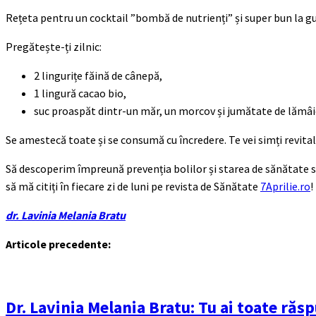
Rețeta pentru un cocktail ”bombă de nutrienți” și super bun la gu
Pregătește-ți zilnic:
2 lingurițe făină de cânepă,
1 lingură cacao bio,
suc proaspăt dintr-un măr, un morcov și jumătate de lămâi
Se amestecă toate și se consumă cu încredere. Te vei simți revitali
Să descoperim împreună prevenția bolilor și starea de sănătate 
să mă citiți în fiecare zi de luni pe revista de Sănătate
7Aprilie.ro
!
dr. Lavinia Melania Bratu
Articole precedente:
Dr. Lavinia Melania Bratu: Tu ai toate răspu