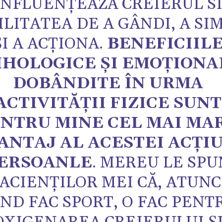
INFLUENȚEAZĂ CREIERUL S
ILITATEA DE A GÂNDI, A SI
ȘI A ACȚIONA.
BENEFICIIL
IHOLOGICE Ș
I EMO
Ț
IONA
DOB
Â
NDITE
ÎN URMA
ACTIVITĂȚII FIZICE SUNT
NTRU MINE CEL MAI MA
ANTAJ AL ACESTEI ACȚI
ERSOANLE
. MEREU LE SPU
ACIENȚILOR MEI CĂ, ATUNC
ND FAC SPORT, O FAC PENT