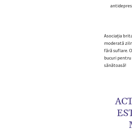
antidepres
Asociația brit
moderată zilni
fără suflare. O
bucuri pentru 
sănătoasă!
ACT
ES