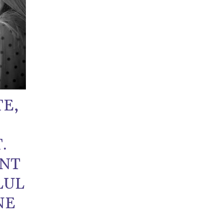
TE,
.
ANT
LUL
NE