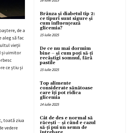
16 iulie 2025
Brânza și diabetul tip 2:
ce tipuri sunt sigure și
cum influențează
glicemia?
oaștere, de a
15 iulie 2025
e aleg să fac
ltul vieții
De ce nu mai dormim
 și uimitor
bine – și cum poți să-ți
recâștigi somnul, fără
orbesc
pastile
e ce știu și
15 iulie 2025
Top alimente
considerate sănătoase
care îți pot ridica
glicemia
14 iulie 2025
Cât de des e normal să
t, toată ziua
răcești – și când e cazul
 de vedere
să-ți pui un semn de
întrebare