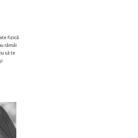
te fizică
 nu rămâi
iu să te
și