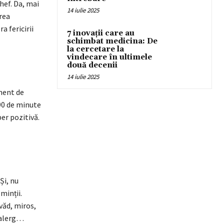
chef. Da, mai
14 iulie 2025
rea
a fericirii
7 inovații care au
schimbat medicina: De
la cercetare la
vindecare în ultimele
două decenii
14 iulie 2025
ment de
-90 de minute
per pozitivă.
Și, nu
minții.
văd, miros,
d alerg…