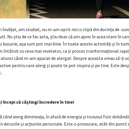
 învățat, am studiat, nu m-am oprit nici o clipă din dorința de cun
ult. Nu știu de ce fac asta, știu doar că am ajuns în acea stare în car
și bucurie, așa cum pot mai bine. În toate aceste activități și în tumu
întâlnit cu ceva mai revelator, ca și proces tranformațional rapid
a atunci când m-am apucat de alergat. Despre aceasta vreau să-ți v
motive pentru care alerg și poate te pot inspira și pe tine. Este despr
.
 începi să câștingi î
ncredere
în tine!
ă când alerg dimineața, în afară de energia și tonusul fizic dobândi
n deciziile și acțiunile personale. Este o provocare, atât din punct