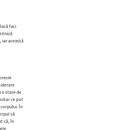
Dacă faci
zilnică.
 iar această
presie
siderare
ă o stare de
nitar ce pot
corpului. În
orpul să
t că, în
tele