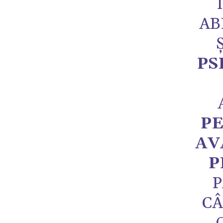
AB
PS
PE
AV
P
P
CÂ