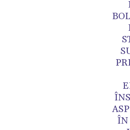
BOL
S
S
PR
E
ÎN
ASP
ÎN