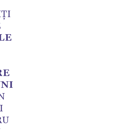
I
MȚI
E
LE
RE
UNI
N
I
RU