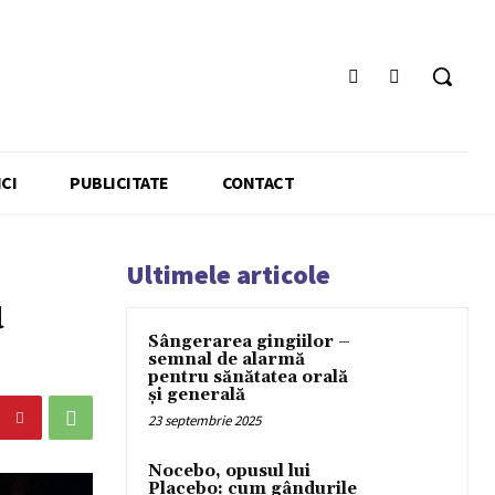
CI
PUBLICITATE
CONTACT
Ultimele articole
u
Sângerarea gingiilor –
semnal de alarmă
pentru sănătatea orală
și generală
23 septembrie 2025
Nocebo, opusul lui
Placebo: cum gândurile