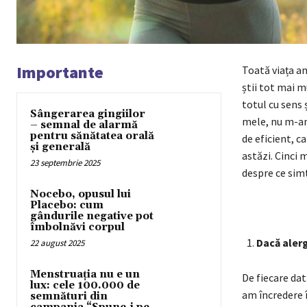
Importante
Toată viața am
știi tot mai m
totul cu sens 
Sângerarea gingiilor
mele, nu m-am 
– semnal de alarmă
pentru sănătatea orală
de eficient, c
și generală
astăzi. Cinci 
23 septembrie 2025
despre ce simt
Nocebo, opusul lui
Placebo: cum
gândurile negative pot
îmbolnăvi corpul
Dacă alergi
22 august 2025
Menstruația nu e un
De fiecare dat
lux: cele 100.000 de
am încredere î
semnături din