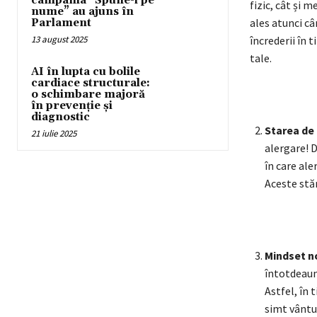
campania “Spune-i pe
fizic, cât și 
nume” au ajuns în
ales atunci câ
Parlament
13 august 2025
încrederii în 
tale.
AI în lupta cu bolile
cardiace structurale:
o schimbare majoră
în prevenție și
diagnostic
Starea de 
21 iulie 2025
alergare! D
în care ale
Aceste stăr
Mindset n
întotdeaun
Astfel, în 
simt vântu