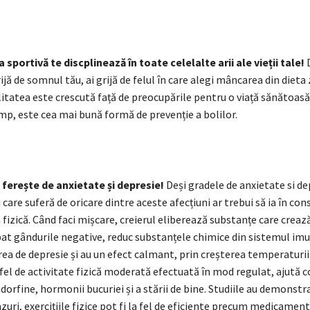
 sportivă te discplinează în toate celelalte arii ale vieții tale!
rijă de somnul tău, ai grijă de felul în care alegi mâncarea din dieta 
itatea este crescută față de preocupările pentru o viață sănătoasă,
imp, este cea mai bună formă de prevenție a bolilor.
 fere
ște de anxietate și depresie!
Deși gradele de anxietate si de
i care suferă de oricare dintre aceste afecțiuni ar trebui să ia în con
 fizică. Când faci mișcare, creierul eliberează substanțe care creaz
at gândurile negative, reduc substanțele chimice din sistemul imu
ea de depresie și au un efect calmant, prin creșterea temperaturii 
 fel de activitate fizică moderată efectuată în mod regulat, ajută c
orfine, hormonii bucuriei și a stării de bine. Studiile au demonstra
uri, exercițiile fizice pot fi la fel de eficiente precum medicamen