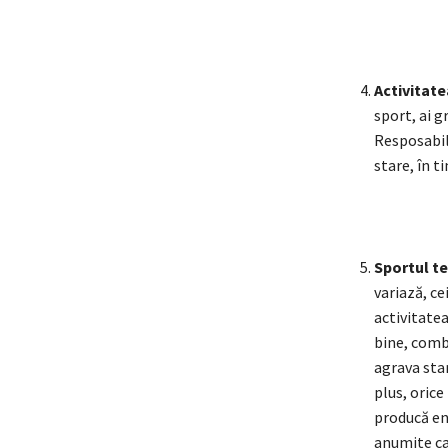
Activitatea
sport, ai g
Resposabil
stare, în t
Sportul t
e
variază, ce
activitatea
bine, comb
agrava star
plus, orice
producă end
anumite caz