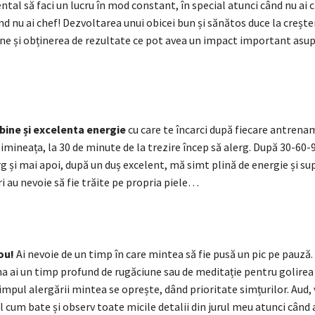
mental să faci un lucru în mod constant, în special atunci când nu ai 
nd nu ai chef! Dezvoltarea unui obicei bun și sănătos duce la crește
tine și obținerea de rezultate ce pot avea un impact important asupr
bine și excelenta energie
cu care te încarci după fiecare antrena
imineața, la 30 de minute de la trezire încep să alerg. După 30-60
rg și mai apoi, după un duș excelent, mă simt plină de energie și su
i au nevoie să fie trăite pe propria piele…
ou!
Ai nevoie de un timp în care mintea să fie pusă un pic pe pauză. 
a ai un timp profund de rugăciune sau de meditație pentru golirea 
timpul alergării mintea se oprește, dând prioritate simțurilor. Aud, 
l cum bate și observ toate micile detalii din jurul meu atunci cân