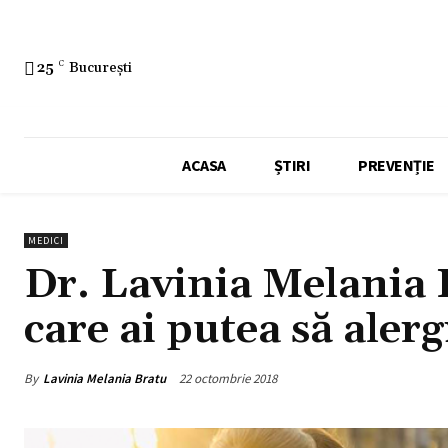
25
C
București
ACASA
ȘTIRI
PREVENȚIE
MEDICI
Dr. Lavinia Melania 
care ai putea să alergi
By
Lavinia Melania Bratu
22 octombrie 2018