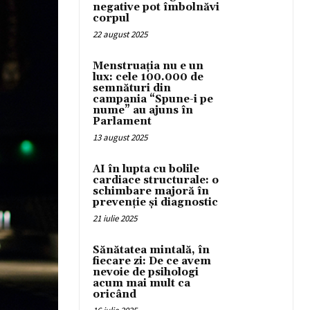
negative pot îmbolnăvi
corpul
22 august 2025
Menstruația nu e un
lux: cele 100.000 de
semnături din
campania “Spune-i pe
nume” au ajuns în
Parlament
13 august 2025
AI în lupta cu bolile
cardiace structurale: o
schimbare majoră în
prevenție și diagnostic
21 iulie 2025
Sănătatea mintală, în
fiecare zi: De ce avem
nevoie de psihologi
acum mai mult ca
oricând