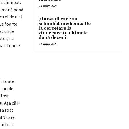
-a schimbat.
14 iulie 2025
la mână până
cu el de uită
7 inovații care au
eva foarte
schimbat medicina: De
la cercetare la
bat unde
vindecare în ultimele
două decenii
te și-a
14 iulie 2025
iat foarte
it toate
curi de
 fost
. Așa că i-
 a fost
RMN care
Am fost