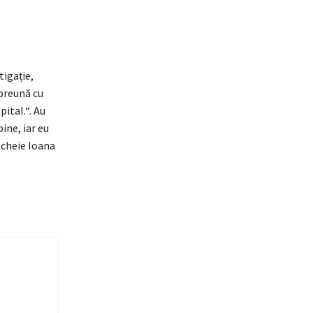
tigație,
preună cu
ital.“. Au
ine, iar eu
încheie Ioana