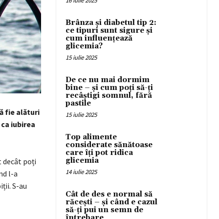
16 iulie 2025
Brânza și diabetul tip 2:
ce tipuri sunt sigure și
cum influențează
glicemia?
15 iulie 2025
De ce nu mai dormim
bine – și cum poți să-ți
recâștigi somnul, fără
pastile
ă fie alături
15 iulie 2025
 ca iubirea
Top alimente
considerate sănătoase
care îți pot ridica
glicemia
 decât poți
14 iulie 2025
nd l-a
ții. S-au
Cât de des e normal să
răcești – și când e cazul
să-ți pui un semn de
întrebare