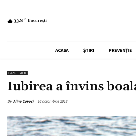
33.8
C
București
ACASA
ȘTIRI
PREVENȚIE
CAZUL MEU
Iubirea a învins boal
By
Alina Covaci
16 octombrie 2018