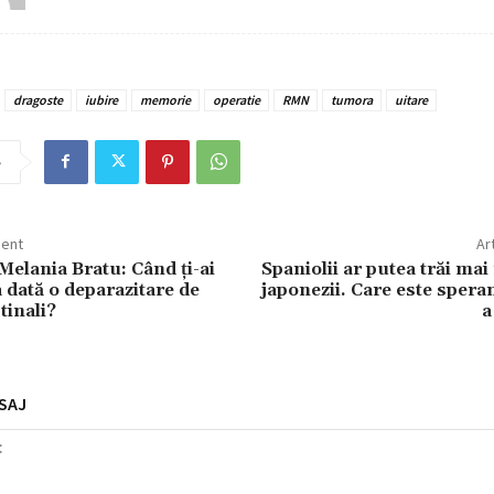
dragoste
iubire
memorie
operatie
RMN
tumora
uitare
e
dent
Ar
Melania Bratu: Când ți-ai
Spaniolii ar putea trăi mai
 dată o deparazitare de
japonezii. Care este speran
tinali?
a
SAJ