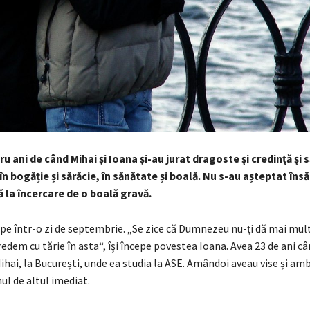
u ani de când Mihai și Ioana și-au jurat dragoste și credință și s
în bogăție și sărăcie, în sănătate și boală. Nu s-au așteptat însă
să la încercare de o boală gravă.
pe într-o zi de septembrie. „Se zice că Dumnezeu nu-ți dă mai mult
credem cu tărie în asta“, își începe povestea Ioana. Avea 23 de ani câ
hai, la București, unde ea studia la ASE. Amândoi aveau vise și ambi
ul de altul imediat.