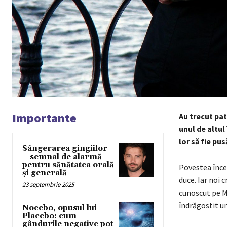
Importante
Au trecut patr
unul de altul 
lor să fie pu
Sângerarea gingiilor
– semnal de alarmă
pentru sănătatea orală
Povestea înce
și generală
duce. Iar noi 
23 septembrie 2025
cunoscut pe Mi
îndrăgostit un
Nocebo, opusul lui
Placebo: cum
gândurile negative pot