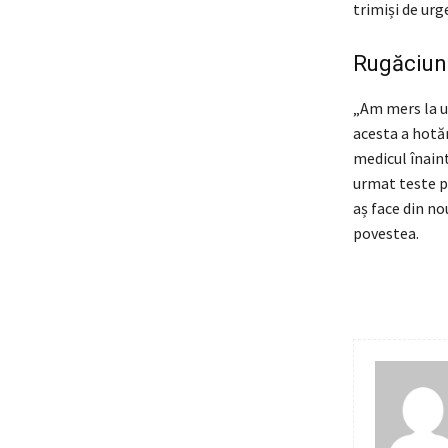
trimiși de urg
Rugăciune
„Am mers la un
acesta a hotă
medicul înaint
urmat teste pe
aș face din nou
povestea.