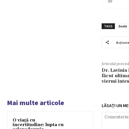
TAGS
boala
Acțiun
Articolul prece
Dr. Lavinia 
făcut ultima
viermi intes
Mai multe articole
LĂSAȚI UN ME
O viață cu
incertitudine: lupta cu