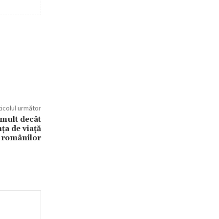
ticolul următor
 mult decât
ța de viață
 românilor