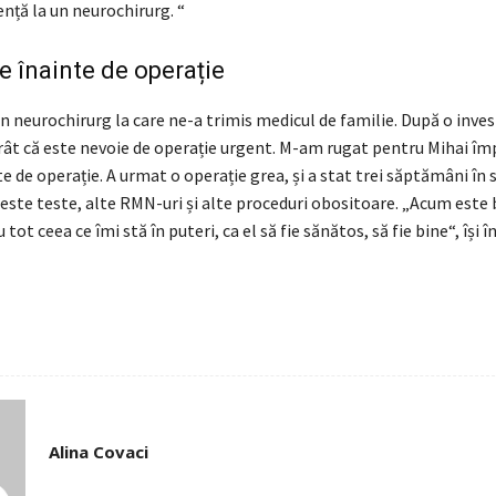
ență la un neurochirurg. “
 înainte de operație
 neurochirurg la care ne-a trimis medicul de familie. După o inves
rât că este nevoie de operație urgent. M-am rugat pentru Mihai îm
e de operație. A urmat o operație grea, și a stat trei săptămâni în sp
ste teste, alte RMN-uri și alte proceduri obositoare. „Acum este b
 tot ceea ce îmi stă în puteri, ca el să fie sănătos, să fie bine“, își 
Alina Covaci