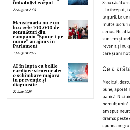
S-au căsătorit
îmbolnăvi corpul
„La început, 
22 august 2025
la gură. La un
Menstruația nu e un
multe lucruri 
lux: cele 100.000 de
serios. Ne afl
semnături din
campania “Spune-i pe
suntem și und
nume” au ajuns în
revenit și nu
Parlament
tare și am ho
13 august 2025
AI în lupta cu bolile
Ce a arăt
cardiace structurale:
o schimbare majoră
în prevenție și
Medicul, destu
diagnostic
bune, apoi Mih
21 iulie 2025
panică. Nici a
nemulțumită pâ
am spus neurol
drama: peste 
spunea negru 