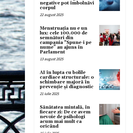
negative pot îmbolnăvi
corpul
22 august 2025
Menstruația nu e un
lux: cele 100.000 de
semnături din
campania “Spune-i pe
nume” au ajuns în
Parlament
13 august 2025
AI în lupta cu bolile
cardiace structurale: o
schimbare majoră în
prevenție și diagnostic
21 iulie 2025
Sănătatea mintală, în
fiecare zi: De ce avem
nevoie de psihologi
acum mai mult ca
oricând