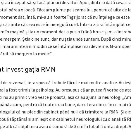
 și au început să-și facă planuri de viitor. Apoi, dintr-o dată ceva s
totul părea o joacă. Făceam glume pe seama lui, pentru că uita de 
 moment dat, însă, mi-a zis foarte îngrijorat că nu înțelege ce este 
și că simte că ceva este în neregulă cu el. Într-o zi s-a întâmplat c
am în mașină și la un moment dat a pus o frână brusc și m-a între
e mergem. Știa cine sunt, dar nu știa unde suntem. După cinci minu
-și mai amintea nimic din ce se întâmplase mai devreme. M-am sper
tărât să mergem la medic“.
at investigația RMN
l de rezervat, le-a spus că trebuie făcute mai multe analize. Au ieș
ai a fost trimis la psiholog. Au presupus că ar putea fi vorba de ata
ici nu au primit vreo veste proastă, așa că au ajuns la neurolog. „Am
nă acum, pentru că toate erau bune, dar el era din ce în ce mai rău
ogului că nu plec din cabinet până nu-i dă trimitere la RMN. Și aici
două săptămâni am ieșit din cabinetul neurologului cu o analiză 
pe alb că soțul meu avea o tumoră de 3 cm în lobul frontal drept. 