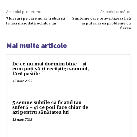
Articolul precedent
Articolul următor
7 lucruri pe care nu ar trebui să
Simtome care te avertizează că
le faci niciodată ochilor tăi
ai putea avea probleme cu
fierea
Mai multe articole
De ce nu mai dormim bine – și
cum poți să-ți recâștigi somnul,
fără pastile
15 iulie 2025
5 semne subtile că ficatul tău
suferă – și ce poți face chiar de
azi pentru sănătatea lui
13 iulie 2025