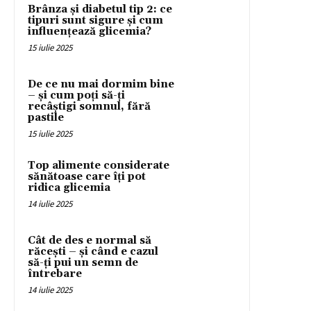
Brânza și diabetul tip 2: ce
tipuri sunt sigure și cum
influențează glicemia?
15 iulie 2025
De ce nu mai dormim bine
– și cum poți să-ți
recâștigi somnul, fără
pastile
15 iulie 2025
Top alimente considerate
sănătoase care îți pot
ridica glicemia
14 iulie 2025
Cât de des e normal să
răcești – și când e cazul
să-ți pui un semn de
întrebare
14 iulie 2025