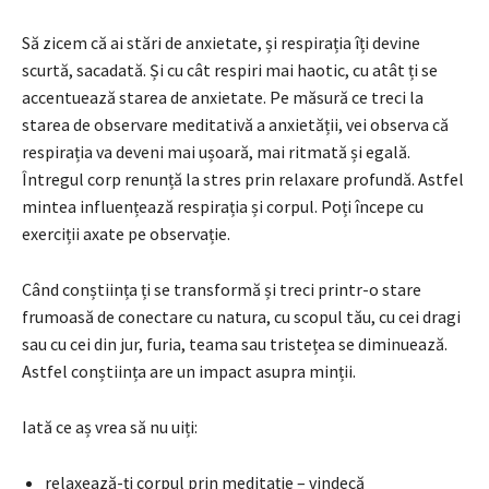
Să zicem că ai stări de anxietate, și respirația îți devine
scurtă, sacadată. Și cu cât respiri mai haotic, cu atât ți se
accentuează starea de anxietate. Pe măsură ce treci la
starea de observare meditativă a anxietății, vei observa că
respirația va deveni mai ușoară, mai ritmată și egală.
Întregul corp renunță la stres prin relaxare profundă. Astfel
mintea influențează respirația și corpul. Poți începe cu
exerciții axate pe observație.
Când conștiința ți se transformă și treci printr-o stare
frumoasă de conectare cu natura, cu scopul tău, cu cei dragi
sau cu cei din jur, furia, teama sau tristețea se diminuează.
Astfel conștiința are un impact asupra minții.
Iată ce aș vrea să nu uiți:
relaxează-ți corpul prin meditație – vindecă