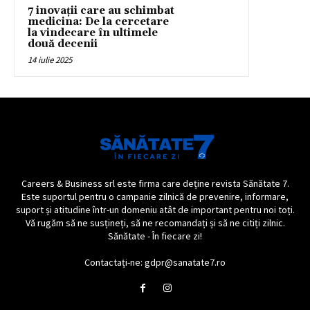
7 inovații care au schimbat
medicina: De la cercetare
la vindecare în ultimele
două decenii
14 iulie 2025
Careers & Business srl este firma care deține revista Sănătate 7.
Este suportul pentru o campanie zilnică de prevenire, informare,
suport și atitudine într-un domeniu atât de important pentru noi toți.
Vă rugăm să ne susțineți, să ne recomandați și să ne citiți zilnic.
Sănătate - În fiecare zi!
Contactați-ne: gdpr@sanatate7.ro