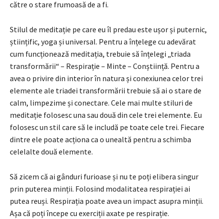
către o stare frumoasă de a fi.
Stilul de meditație pe care eu îl predau este ușor și puternic,
științific, yoga și universal. Pentru a înțelege cu adevărat
cum funcționează meditația, trebuie să înțelegi „triada
transformării“ – Respirație – Minte – Conștiință. Pentru a
avea o privire din interior în natura și conexiunea celor trei
elemente ale triadei transformării trebuie să ai o stare de
calm, limpezime și conectare. Cele mai multe stiluri de
meditație folosesc una sau două din cele trei elemente. Eu
folosesc un stil care să le includă pe toate cele trei. Fiecare
dintre ele poate acționa ca o unealtă pentru a schimba
celelalte două elemente.
Să zicem că ai gânduri furioase și nu te poți elibera singur
prin puterea minții. Folosind modalitatea respirației ai
putea reuși. Respirația poate avea un impact asupra minții.
Așa că poți începe cu exerciții axate pe respirație.