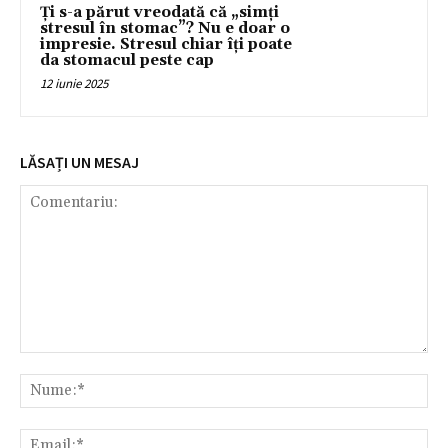
Ți s-a părut vreodată că „simți
stresul în stomac”? Nu e doar o
impresie. Stresul chiar îți poate
da stomacul peste cap
12 iunie 2025
LĂSAȚI UN MESAJ
Comentariu:
Nu
Ema