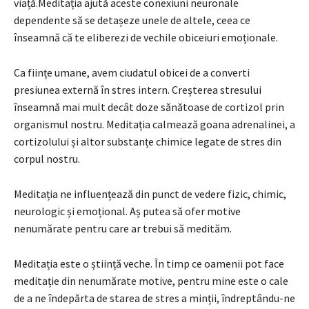
viață.Meditația ajută aceste conexiuni neuronale
dependente să se detașeze unele de altele, ceea ce
înseamnă că te eliberezi de vechile obiceiuri emoționale.
Ca ființe umane, avem ciudatul obicei de a converti
presiunea externă în stres intern. Creșterea stresului
înseamnă mai mult decât doze sănătoase de cortizol prin
organismul nostru. Meditația calmează goana adrenalinei, a
cortizolului și altor substanțe chimice legate de stres din
corpul nostru.
Meditația ne influențează din punct de vedere fizic, chimic,
neurologic și emoțional. Aș putea să ofer motive
nenumărate pentru care ar trebui să medităm.
Meditația este o știință veche. În timp ce oamenii pot face
meditație din nenumărate motive, pentru mine este o cale
de a ne îndepărta de starea de stres a minții, îndreptându-ne