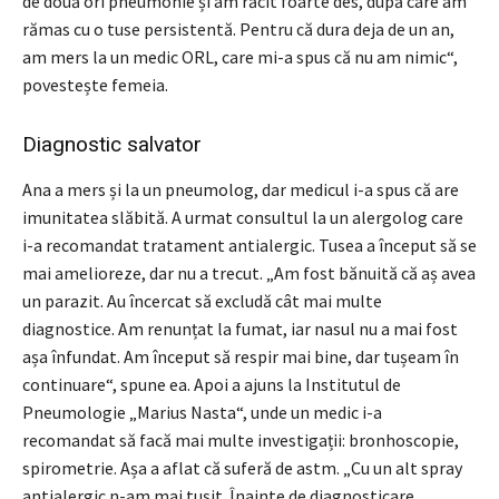
de două ori pneumonie și am răcit foarte des, după care am
rămas cu o tuse persistentă. Pentru că dura deja de un an,
am mers la un medic ORL, care mi-a spus că nu am nimic“,
povestește femeia.
Diagnostic salvator
Ana a mers și la un pneumolog, dar medicul i-a spus că are
imunitatea slăbită. A urmat consultul la un alergolog care
i-a recomandat tratament antialergic. Tusea a început să se
mai amelioreze, dar nu a trecut. „Am fost bănuită că aș avea
un parazit. Au încercat să excludă cât mai multe
diagnostice. Am renunțat la fumat, iar nasul nu a mai fost
așa înfundat. Am început să respir mai bine, dar tușeam în
continuare“, spune ea. Apoi a ajuns la Institutul de
Pneumologie „Marius Nasta“, unde un medic i-a
recomandat să facă mai multe investigații: bronhoscopie,
spirometrie. Așa a aflat că suferă de astm. „Cu un alt spray
antialergic n-am mai tușit. Înainte de diagnosticare,