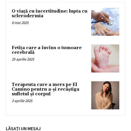
O viață cu incertitudine: lupta cu
sclerodermia
8 mai 2025
Fetița care a învins o tumoare
cerebrală
25 aprilie 2025
Terapeuta care a mers pe El
Camino pentru a-și recâștiga
sufletul și corpul
3 aprilie 2025
LĂSAȚI UN MESAJ