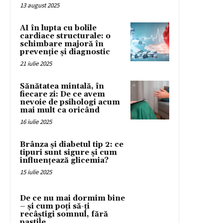
13 august 2025
AI în lupta cu bolile
cardiace structurale: o
schimbare majoră în
prevenție și diagnostic
21 iulie 2025
Sănătatea mintală, în
fiecare zi: De ce avem
nevoie de psihologi acum
mai mult ca oricând
16 iulie 2025
Brânza și diabetul tip 2: ce
tipuri sunt sigure și cum
influențează glicemia?
15 iulie 2025
De ce nu mai dormim bine
– și cum poți să-ți
recâștigi somnul, fără
pastile