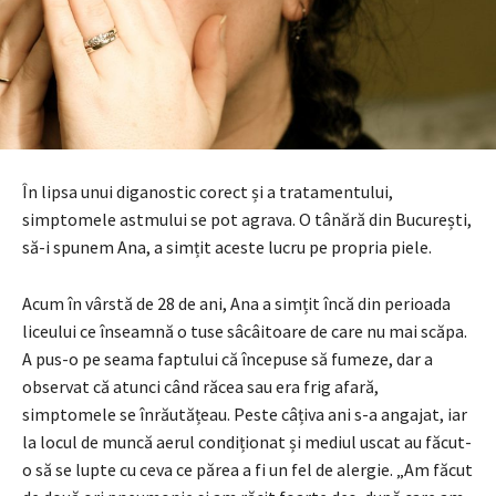
În lipsa unui diganostic corect și a tratamentului,
simptomele astmului se pot agrava. O tânără din București,
să-i spunem Ana, a simțit aceste lucru pe propria piele.
Acum în vârstă de 28 de ani, Ana a simțit încă din perioada
liceului ce înseamnă o tuse sâcâitoare de care nu mai scăpa.
A pus-o pe seama faptului că începuse să fumeze, dar a
observat că atunci când răcea sau era frig afară,
simptomele se înrăutățeau. Peste câțiva ani s-a angajat, iar
la locul de muncă aerul condiționat și mediul uscat au făcut-
o să se lupte cu ceva ce părea a fi un fel de alergie. „Am făcut