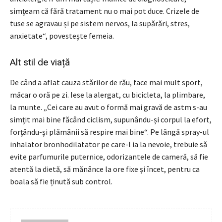
simțeam că fără tratament nu o mai pot duce. Crizele de
tuse se agravau și pe sistem nervos, la supărări, stres,
anxietate“, povestește femeia.
Alt stil de viață
De când a aflat cauza stărilor de rău, face mai mult sport,
măcar o oră pe zi. Iese la alergat, cu bicicleta, la plimbare,
la munte. „Cei care au avut o formă mai gravă de astm s-au
simțit mai bine făcând ciclism, supunându-și corpul la efort,
forțându-și plămânii să respire mai bine“. Pe lângă spray-ul
inhalator bronhodilatator pe care-l ia la nevoie, trebuie să
evite parfumurile puternice, odorizantele de cameră, să fie
atentă la dietă, să mănânce la ore fixe și încet, pentru ca
boala să fie ținută sub control.