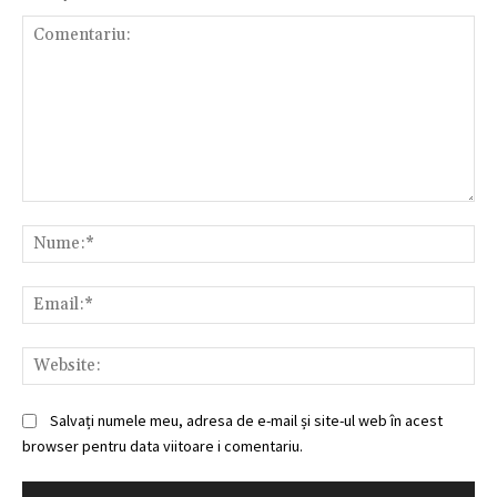
Comentariu:
Nu
Ema
Web
Salvați numele meu, adresa de e-mail și site-ul web în acest
browser pentru data viitoare i comentariu.