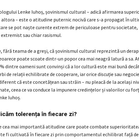
ologului Lenke Iuhoș, șovinismul cultural – adică afirmarea superior
 altora – este o atitudine puternic nocivă care s-a propagat în ulti
 care se pot naște curente extrem de periculoase pentru societate
 extremist sau chiar rasismul.
fără teama de a greși, că șovinismul cultural reprezintă un derapa
eoarece poate scoate dintr-un popor cea mai neagră latură a sa. A
% dintre oameni sunt convinși că a lor cultură este mai bună decât
i de relații echilibrate de cooperare, iar orice discuție sau negocie
iferent că este concetățean sau străin – nu pleacă de la același nive
ate, ceea ce va conduce la impunere credințelor și valorilor cu forț
nke Iuhoș.
icăm tolerența în fiecare zi?
e cea mai importantă atitudine care poate combate superioritatea 
te fi cultivată în fiecare zi prin comportamentul echilibrat față de c