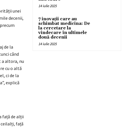
14 iulie 2025
ității unei
mile decenii,
7 inovații care au
schimbat medicina: De
, precum
la cercetare la
vindecare în ultimele
două decenii
14 iulie 2025
j de la
tunci când
 a altora, nu
re cu o altă
l, ci de la
a”, explică
față de alții
eilalți, față