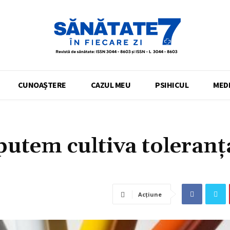
CUNOAȘTERE
CAZUL MEU
PSIHICUL
MEDI
putem cultiva toleranț
Acțiune