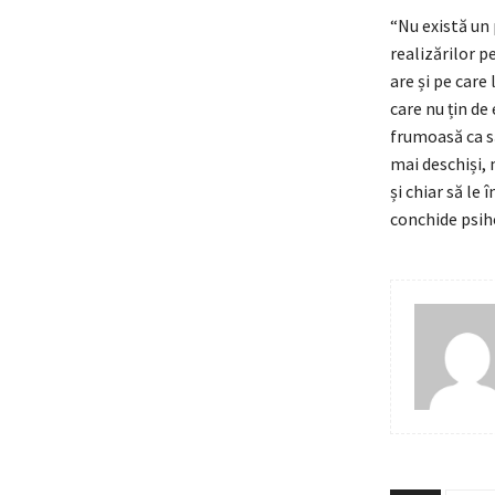
“Nu există un 
realizărilor p
are și pe care
care nu țin de
frumoasă ca s
mai deschiși, 
și chiar să le
conchide psih