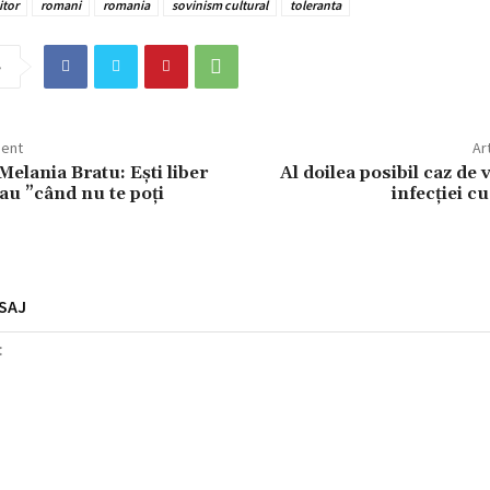
itor
romani
romania
sovinism cultural
toleranta
e
dent
Ar
Melania Bratu: Ești liber
Al doilea posibil caz de 
au ”când nu te poți
infecției 
SAJ