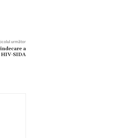
ticolul următor
vindecare a
cu HIV-SIDA