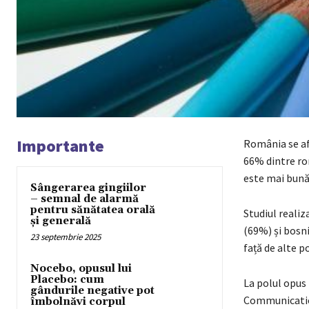
Importante
România se afl
66% dintre rom
este mai bună
Sângerarea gingiilor
– semnal de alarmă
pentru sănătatea orală
Studiul realiz
și generală
(69%) și bosni
23 septembrie 2025
față de alte p
Nocebo, opusul lui
Placebo: cum
La polul opus
gândurile negative pot
Communicati
îmbolnăvi corpul