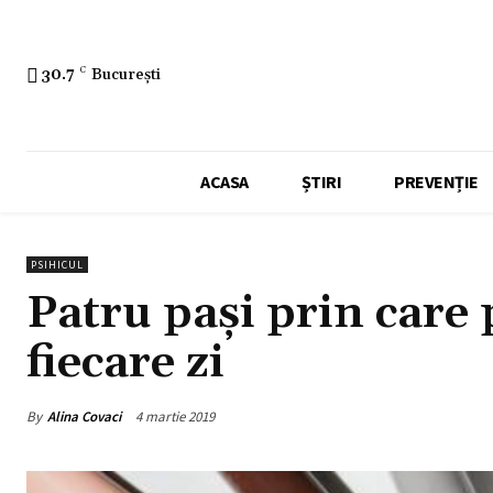
30.7
C
București
ACASA
ȘTIRI
PREVENȚIE
PSIHICUL
Patru pași prin care 
fiecare zi
By
Alina Covaci
4 martie 2019