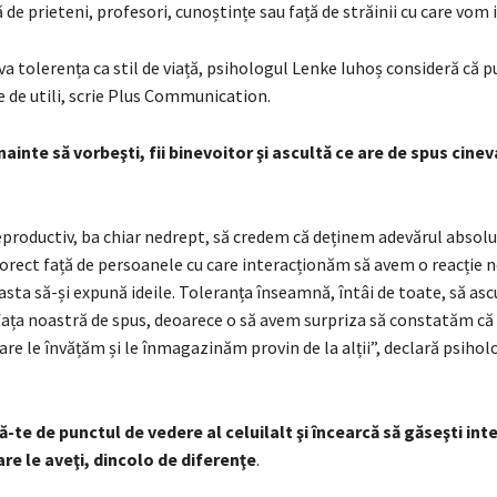
ță de prieteni, profesori, cunoștințe sau față de străinii cu care vom 
va tolerența ca stil de viață, psihologul Lenke Iuhoș consideră că 
 de utili, scrie Plus Communication.
nainte să vorbeşti, fii binevoitor şi ascultă ce are de spus cinev
eproductiv, ba chiar nedrept, să credem că deținem adevărul absolu
corect față de persoanele cu care interacționăm să avem o reacție 
asta să-și expună ideile. Toleranța înseamnă, întâi de toate, să as
 fața noastră de spus, deoarece o să avem surpriza să constatăm c
care le învățăm și le înmagazinăm provin de la alții”, declară psiho
ă-te de punctul de vedere al celuilalt şi încearcă să găseşti int
e le aveţi, dincolo de diferenţe
.