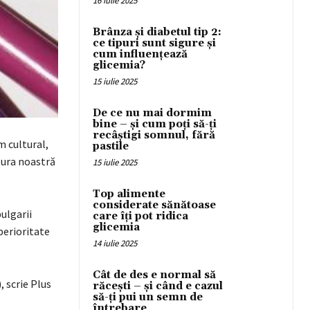
16 iulie 2025
Brânza și diabetul tip 2:
ce tipuri sunt sigure și
cum influențează
glicemia?
15 iulie 2025
De ce nu mai dormim
bine – și cum poți să-ți
recâștigi somnul, fără
m cultural,
pastile
tura noastră
15 iulie 2025
Top alimente
considerate sănătoase
bulgarii
care îți pot ridica
glicemia
perioritate
14 iulie 2025
Cât de des e normal să
 scrie Plus
răcești – și când e cazul
să-ți pui un semn de
întrebare