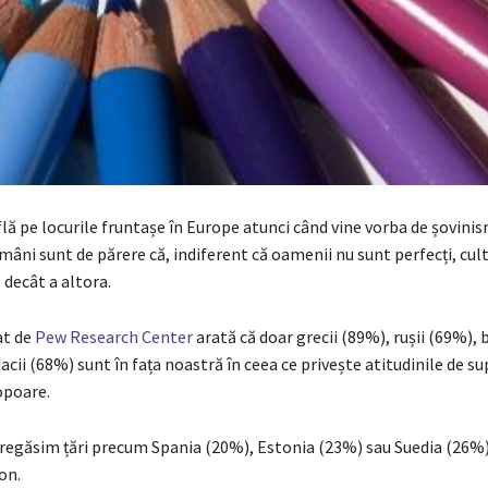
ă pe locurile fruntașe în Europe atunci când vine vorba de șovinis
âni sunt de părere că, indiferent că oamenii nu sunt perfecți, cul
 decât a altora.
at de
Pew Research Center
arată că doar grecii (89%), rușii (69%), 
acii (68%) sunt în fața noastră în ceea ce privește atitudinile de su
opoare.
 regăsim țări precum Spania (20%), Estonia (23%) sau Suedia (26%),
on.