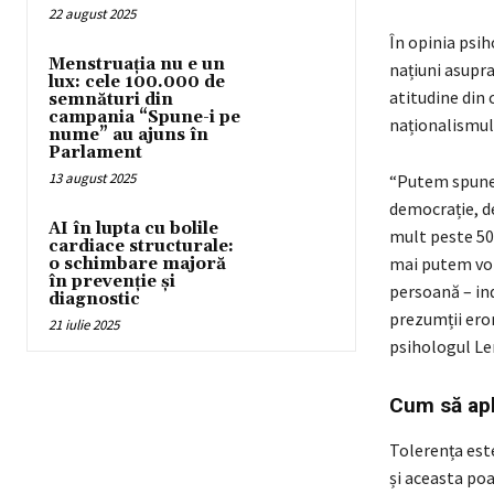
22 august 2025
În opinia psih
Menstruația nu e un
națiuni asupra
lux: cele 100.000 de
atitudine din
semnături din
campania “Spune-i pe
naționalismul
nume” au ajuns în
Parlament
13 august 2025
“Putem spune, 
democrație, d
AI în lupta cu bolile
mult peste 50
cardiace structurale:
mai putem vorb
o schimbare majoră
în prevenție și
persoană – ind
diagnostic
prezumții eron
21 iulie 2025
psihologul Le
Cum să apl
Tolerența est
și aceasta poa