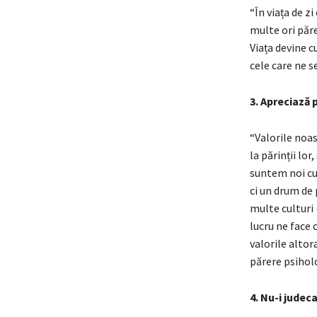
“În viața de z
multe ori păre
Viața devine c
cele care ne s
3. Apreciază p
“Valorile noas
la părinții lo
suntem noi cu 
ci un drum de
multe culturi 
lucru ne face 
valorile altor
părere psihol
4. Nu-i judeca