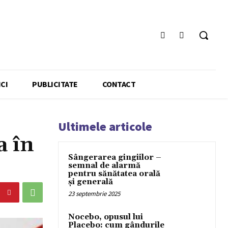
CI
PUBLICITATE
CONTACT
Ultimele articole
a în
Sângerarea gingiilor –
semnal de alarmă
pentru sănătatea orală
și generală
23 septembrie 2025
Nocebo, opusul lui
Placebo: cum gândurile