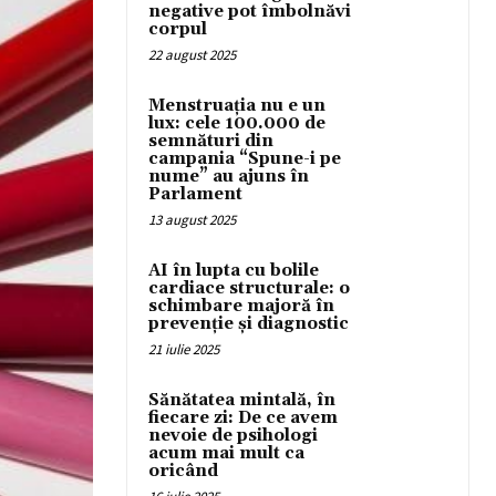
negative pot îmbolnăvi
corpul
22 august 2025
Menstruația nu e un
lux: cele 100.000 de
semnături din
campania “Spune-i pe
nume” au ajuns în
Parlament
13 august 2025
AI în lupta cu bolile
cardiace structurale: o
schimbare majoră în
prevenție și diagnostic
21 iulie 2025
Sănătatea mintală, în
fiecare zi: De ce avem
nevoie de psihologi
acum mai mult ca
oricând