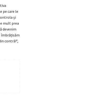
tiva
e pe care le
controla și
ste mult prea
să devenim
le îmbrățisăm
in contră!”,