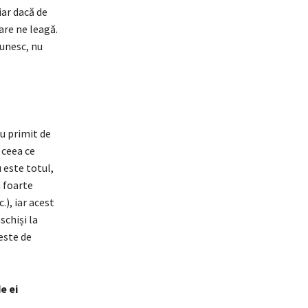
iar dacă de
are ne leagă.
 unesc, nu
au primit de
 ceea ce
 este totul,
 foarte
), iar acest
schiși la
este de
e ei