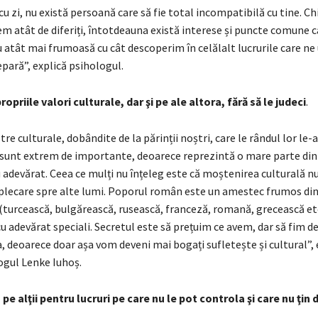
i cu zi, nu există persoană care să fie total incompatibilă cu tine. Ch
m atât de diferiți, întotdeauna există interese și puncte comune c
u atât mai frumoasă cu cât descoperim în celălalt lucrurile care ne
epară”, explică psihologul.
ropriile valori culturale, dar şi pe ale altora, fără să le judeci
.
tre culturale, dobândite de la părinții noștri, care le rândul lor le-
r, sunt extrem de importante, deoarece reprezintă o mare parte din
adevărat. Ceea ce mulți nu înțeleg este că moștenirea culturală nu
 plecare spre alte lumi. Poporul român este un amestec frumos din
(turcească, bulgărească, rusească, franceză, romană, grecească etc.
cu adevărat speciali. Secretul este să prețuim ce avem, dar să fim de
a, deoarece doar așa vom deveni mai bogați sufletește și cultural”, 
ogul Lenke Iuhoș.
 pe alţii pentru lucruri pe care nu le pot controla şi care nu ţin d