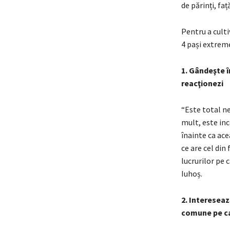
de părinți, fa
Pentru a culti
4 pași extreme
1. Gândeşte î
reacţionezi
“Este total n
mult, este in
înainte ca ace
ce are cel din
lucrurilor pe 
Iuhoș.
2. Intereseaz
comune pe car