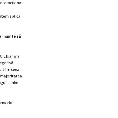
interacționa.
putem aplica
a înainte să
t. Chiar mai
negativă
cultăm ceea
ă majoritatea
logul Lenke
eresele