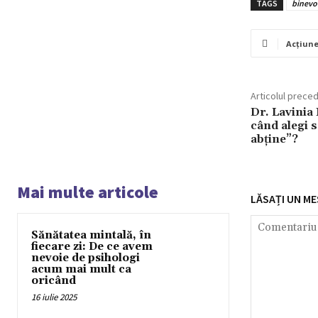
TAGS
binevo
Acțiun
Articolul prece
Dr. Lavinia 
când alegi s
abține”?
Mai multe articole
LĂSAȚI UN ME
Sănătatea mintală, în
fiecare zi: De ce avem
nevoie de psihologi
acum mai mult ca
oricând
16 iulie 2025