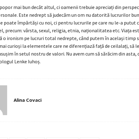
popor mai bun decât altul, ci oamenii trebuie apreciați din perspec
ersonale. Este nedrept să judecăm un om nu datorită lucrurilor bun
 le poate împărtăși cu noi, ci pentru lucrurile pe care nu le-a putut 
 el, precum: vârsta, sexul, religia, etnia, naționalitatea etc. Viața e
ă o ironism pe lucruri total nedrepte, când putem în același timp 
mai curioși la elementele care ne diferențiază față de ceilalați, să 
 însușim în setul nostru de valori. Nu avem cum să sărăcim din asta, d
ologul Lenke Iuhoș.
Alina Covaci