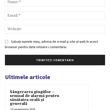
Nu
Ema
Web
Salvați numele meu, adresa de e-mail și site-ul web în acest
browser pentru data viitoare i comentariu.
Ultimele articole
Sângerarea gingiilor –
semnal de alarmă pentru
sănătatea orală și
generală
23 septembrie 2025