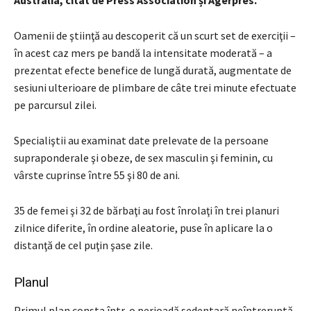
Oamenii de ştiinţă au descoperit că un scurt set de exerciţii –
în acest caz mers pe bandă la intensitate moderată – a
prezentat efecte benefice de lungă durată, augmentate de
sesiuni ulterioare de plimbare de câte trei minute efectuate
pe parcursul zilei.
Specialiştii au examinat date prelevate de la persoane
supraponderale şi obeze, de sex masculin şi feminin, cu
vârste cuprinse între 55 şi 80 de ani.
35 de femei şi 32 de bărbaţi au fost înrolaţi în trei planuri
zilnice diferite, în ordine aleatorie, puse în aplicare la o
distanţă de cel puţin şase zile.
Planul
Primul plan consta într-o perioadă sedentară neîntreruptă