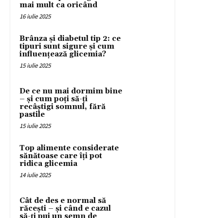
mai mult ca oricând
16 iulie 2025
Brânza și diabetul tip 2: ce
tipuri sunt sigure și cum
influențează glicemia?
15 iulie 2025
De ce nu mai dormim bine
– și cum poți să-ți
recâștigi somnul, fără
pastile
15 iulie 2025
Top alimente considerate
sănătoase care îți pot
ridica glicemia
14 iulie 2025
Cât de des e normal să
răcești – și când e cazul
să-ți pui un semn de