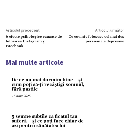
Articolul precedent
Articolul următor
6 efecte psihologice cauzate de
Ce cuvinte folosesc cel mai des
folosirea Instagram și
persoanele depresive
Facebook
Mai multe articole
De ce nu mai dormim bine – și
cum poți să-ți recâștigi somnul,
fără pastile
15 iulie 2025
5 semne subtile că ficatul tău
suferă – și ce poți face chiar de
azi pentru sănătatea lui