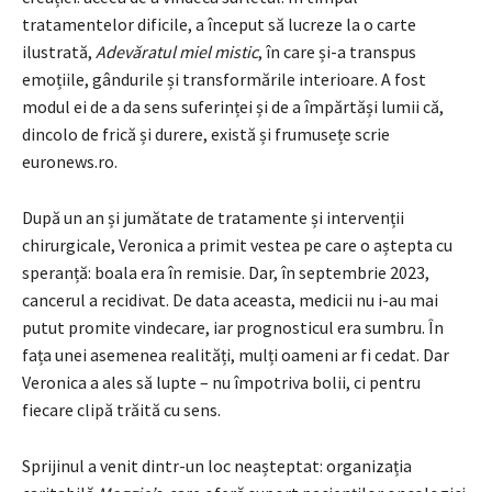
tratamentelor dificile, a început să lucreze la o carte
ilustrată,
Adevăratul miel mistic
, în care și-a transpus
emoțiile, gândurile și transformările interioare. A fost
modul ei de a da sens suferinței și de a împărtăși lumii că,
dincolo de frică și durere, există și frumusețe scrie
euronews.ro.
După un an și jumătate de tratamente și intervenții
chirurgicale, Veronica a primit vestea pe care o aștepta cu
speranță: boala era în remisie. Dar, în septembrie 2023,
cancerul a recidivat. De data aceasta, medicii nu i-au mai
putut promite vindecare, iar prognosticul era sumbru. În
fața unei asemenea realități, mulți oameni ar fi cedat. Dar
Veronica a ales să lupte – nu împotriva bolii, ci pentru
fiecare clipă trăită cu sens.
Sprijinul a venit dintr-un loc neașteptat: organizația