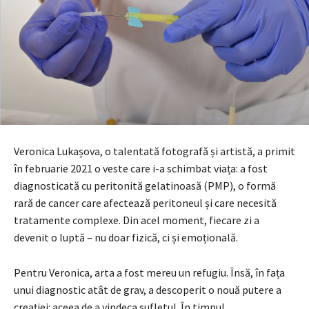
Veronica Lukașova, o talentată fotografă și artistă, a primit
în februarie 2021 o veste care i-a schimbat viața: a fost
diagnosticată cu peritonită gelatinoasă (PMP), o formă
rară de cancer care afectează peritoneul și care necesită
tratamente complexe. Din acel moment, fiecare zi a
devenit o luptă – nu doar fizică, ci și emoțională.
Pentru Veronica, arta a fost mereu un refugiu. Însă, în fața
unui diagnostic atât de grav, a descoperit o nouă putere a
creației: aceea de a vindeca sufletul. În timpul