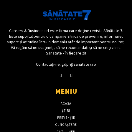
Careers & Business srl este firma care deține revista Sănătate 7.
Este suportul pentru o campanie zilnică de prevenire, informare,
suport și atitudine într-un domeniu atât de important pentru noi toți.
Vă rugăm să ne susțineți, să ne recomandați și să ne citiți zilnic.
Sănătate - În fiecare zi!
Contactați-ne: gdpr@sanatate7.ro
MENIU
ACASA
ȘTIRI
PREVENȚIE
CUNOAȘTERE
CAZUL MEU