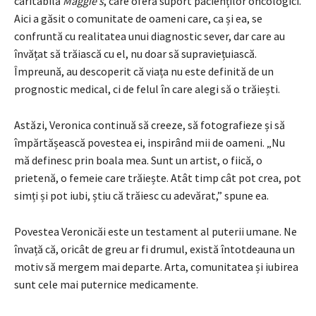
caritabilă
Maggie’s
, care oferă suport pacienților oncologici.
Aici a găsit o comunitate de oameni care, ca și ea, se
confruntă cu realitatea unui diagnostic sever, dar care au
învățat să trăiască cu el, nu doar să supraviețuiască.
Împreună, au descoperit că viața nu este definită de un
prognostic medical, ci de felul în care alegi să o trăiești.
Astăzi, Veronica continuă să creeze, să fotografieze și să
împărtășească povestea ei, inspirând mii de oameni. „Nu
mă definesc prin boala mea. Sunt un artist, o fiică, o
prietenă, o femeie care trăiește. Atât timp cât pot crea, pot
simți și pot iubi, știu că trăiesc cu adevărat,” spune ea.
Povestea Veronicăi este un testament al puterii umane. Ne
învață că, oricât de greu ar fi drumul, există întotdeauna un
motiv să mergem mai departe. Arta, comunitatea și iubirea
sunt cele mai puternice medicamente.