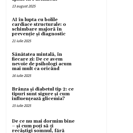
13 august 2025
AI în lupta cu bolile
cardiace structurale: o
schimbare majoră în
prevenție și diagnostic
21 iulie 2025
Sănătatea mintală, în
fiecare zi: De ce avem
nevoie de psihologi acum
mai mult ca oricând
16 iulie 2025
Brânza și diabetul tip 2: ce
tipuri sunt sigure și cum
influențează glicemia?
15 iulie 2025
De ce nu mai dormim bine
– și cum poți să-ți
recâștigi somnul, fără