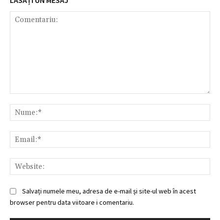
LĂSAȚI UN MESAJ
Comentariu:
Nu
Ema
Web
Salvați numele meu, adresa de e-mail și site-ul web în acest
browser pentru data viitoare i comentariu.