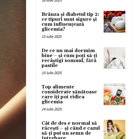
16 iulie 2025
Brânza și diabetul tip 2:
ce tipuri sunt sigure și
cum influențează
glicemia?
15 iulie 2025
De ce nu mai dormim
bine – și cum poți să-ți
recâștigi somnul, fără
pastile
15 iulie 2025
Top alimente
considerate sănătoase
care îți pot ridica
glicemia
14 iulie 2025
Cât de des e normal să
răcești – și când e cazul
să-ți pui un semn de
întrebare