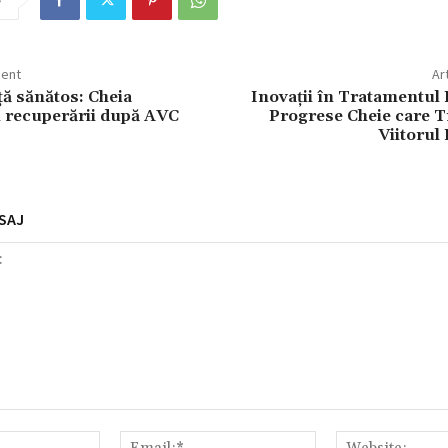
e
dent
Ar
ață sănătos: Cheia
Inovații în Tratamentul
și recuperării după AVC
Progrese Cheie care 
Viitorul 
SAJ
Nume:*
Email:*