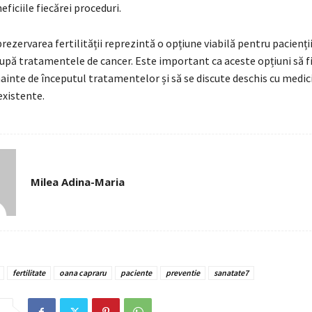
neficiile fiecărei proceduri.
prezervarea fertilității reprezintă o opțiune viabilă pentru pacienți
după tratamentele de cancer. Este important ca aceste opțiuni să fi
ainte de începutul tratamentelor și să se discute deschis cu medic
 existente.
Milea Adina-Maria
fertilitate
oana capraru
paciente
preventie
sanatate7