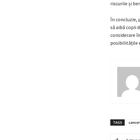
riscurile și be
În concluzie, 
să aibă copii 
considerare în
posibilitățile
TAGS
cancer