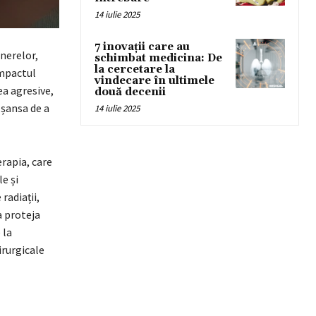
14 iulie 2025
7 inovații care au
inerelor,
schimbat medicina: De
la cercetare la
impactul
vindecare în ultimele
ea agresive,
două decenii
 șansa de a
14 iulie 2025
rapia, care
e și
radiații,
a proteja
 la
irurgicale