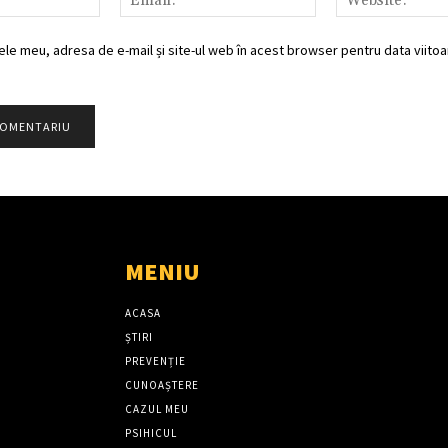
ele meu, adresa de e-mail și site-ul web în acest browser pentru data viitoar
MENIU
ACASA
ȘTIRI
PREVENȚIE
CUNOAȘTERE
CAZUL MEU
PSIHICUL