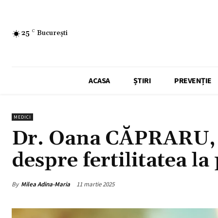
25
C
București
ACASA
ȘTIRI
PREVENȚIE
MEDICI
Dr. Oana CĂPRARU, 
despre fertilitatea la
By
Milea Adina-Maria
11 martie 2025