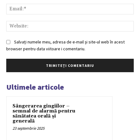
Ema
Web
Salvați numele meu, adresa de e-mail și site-ul web în acest
browser pentru data viitoare i comentariu.
Ultimele articole
Sângerarea gingiilor –
semnal de alarmă pentru
sănătatea orală și
generală
23 septembrie 2025