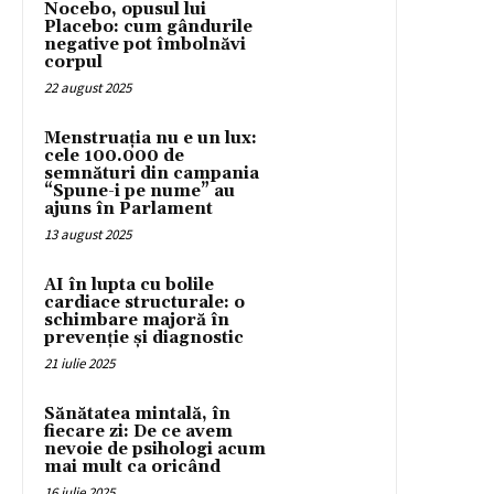
Nocebo, opusul lui
Placebo: cum gândurile
negative pot îmbolnăvi
corpul
22 august 2025
Menstruația nu e un lux:
cele 100.000 de
semnături din campania
“Spune-i pe nume” au
ajuns în Parlament
13 august 2025
AI în lupta cu bolile
cardiace structurale: o
schimbare majoră în
prevenție și diagnostic
21 iulie 2025
Sănătatea mintală, în
fiecare zi: De ce avem
nevoie de psihologi acum
mai mult ca oricând
16 iulie 2025