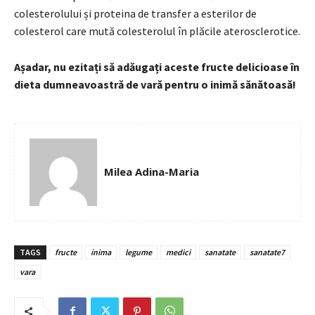
colesterolului și proteina de transfer a esterilor de
colesterol care mută colesterolul în plăcile aterosclerotice.
Așadar, nu ezitați să adăugați aceste fructe delicioase în
dieta dumneavoastră de vară pentru o inimă sănătoasă!
Milea Adina-Maria
TAGS
fructe
inima
legume
medici
sanatate
sanatate7
vara