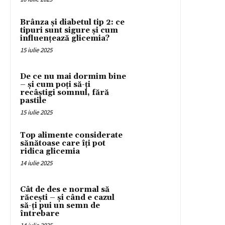
Brânza și diabetul tip 2: ce
tipuri sunt sigure și cum
influențează glicemia?
15 iulie 2025
De ce nu mai dormim bine
– și cum poți să-ți
recâștigi somnul, fără
pastile
15 iulie 2025
Top alimente considerate
sănătoase care îți pot
ridica glicemia
14 iulie 2025
Cât de des e normal să
răcești – și când e cazul
să-ți pui un semn de
întrebare