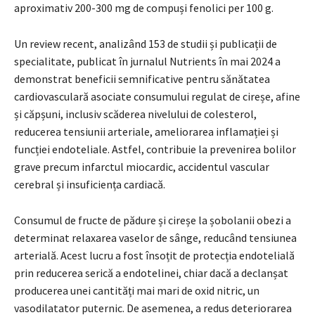
aproximativ 200-300 mg de compuși fenolici per 100 g.
Un review recent, analizând 153 de studii și publicații de
specialitate, publicat în jurnalul Nutrients în mai 2024 a
demonstrat beneficii semnificative pentru sănătatea
cardiovasculară asociate consumului regulat de cireșe, afine
și căpșuni, inclusiv scăderea nivelului de colesterol,
reducerea tensiunii arteriale, ameliorarea inflamației și
funcției endoteliale. Astfel, contribuie la prevenirea bolilor
grave precum infarctul miocardic, accidentul vascular
cerebral și insuficiența cardiacă.
Consumul de fructe de pădure și cireșe la șobolanii obezi a
determinat relaxarea vaselor de sânge, reducând tensiunea
arterială. Acest lucru a fost însoțit de protecția endotelială
prin reducerea serică a endotelinei, chiar dacă a declanșat
producerea unei cantități mai mari de oxid nitric, un
vasodilatator puternic. De asemenea, a redus deteriorarea