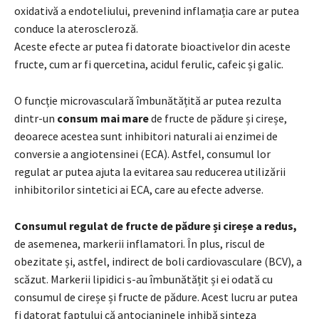
oxidativă a endoteliului, prevenind inflamația care ar putea
conduce la ateroscleroză.
Aceste efecte ar putea fi datorate bioactivelor din aceste
fructe, cum ar fi quercetina, acidul ferulic, cafeic și galic.
O funcție microvasculară îmbunătățită ar putea rezulta
dintr-un
consum mai mare
de fructe de pădure și cireșe,
deoarece acestea sunt inhibitori naturali ai enzimei de
conversie a angiotensinei (ECA). Astfel, consumul lor
regulat ar putea ajuta la evitarea sau reducerea utilizării
inhibitorilor sintetici ai ECA, care au efecte adverse.
Consumul regulat de fructe de pădure și cireșe a redus,
de asemenea, markerii inflamatori. În plus, riscul de
obezitate și, astfel, indirect de boli cardiovasculare (BCV), a
scăzut. Markerii lipidici s-au îmbunătățit și ei odată cu
consumul de cireșe și fructe de pădure. Acest lucru ar putea
fi datorat faptului că antocianinele inhibă sinteza