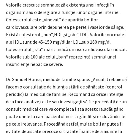
Valorile crescute semnalează existenţa unei infecţii în
organism sau o dereglare a funcţiei unor organe interne.
Colesterolul este „vinovat“ de apariţia bolilor
cardiovasculare prin depunerea pe pereţii vaselor de sânge.
Există colesterol „bun“,HDL,şi „rău“,LDL . Valorile normale
ale HDL sunt de 45-150 mg/dl,iar LDL,sub 160 mg/dl.
Colesterolul „rău“ mărit indică un risc cardiovascular ridicat.
Valorile sub 100 ale celui „bun“ reprezintă semnul unei
insuficienţe hepatice severe.
Dr. Samuel Horea, medic de familie spune: „Anual, trebuie să
facem o consultaţie de bilanţ a stării de sănătate (control
periodic) la medicul de familie. Recomand ca orice intenţie
de a face analize,teste sau investigaţii să fie precedată de un
consult medical care va completa lista acestora,adăugând
poate unele la care pacientul nu s-a gândit şi excluzându-le
pe cele irelevante. Procedând astfel,multe boli ar putea fi
evitate,depistate precoce şi tratate înainte de a ajunge la