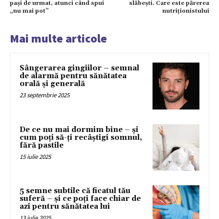
pași de urmat, atunci când spui
slăbești. Care este părerea
„nu mai pot”
nutriționistului
Mai multe articole
Sângerarea gingiilor – semnal
de alarmă pentru sănătatea
orală și generală
23 septembrie 2025
De ce nu mai dormim bine – și
cum poți să-ți recâștigi somnul,
fără pastile
15 iulie 2025
5 semne subtile că ficatul tău
suferă – și ce poți face chiar de
azi pentru sănătatea lui
13 iulie 2025