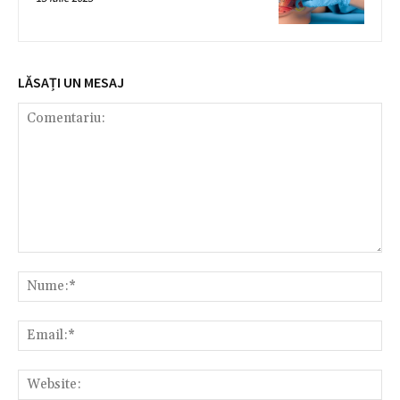
LĂSAȚI UN MESAJ
Comentariu:
Nu
Ema
Web