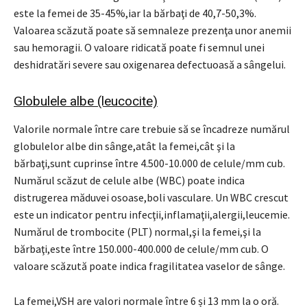
este la femei de 35-45%,iar la bărbaţi de 40,7-50,3%.
Valoarea scăzută poate să semnaleze prezenţa unor anemii
sau hemoragii. O valoare ridicată poate fi semnul unei
deshidratări severe sau oxigenarea defectuoasă a sângelui.
Globulele albe (leucocite)
Valorile normale între care trebuie să se încadreze numărul
globulelor albe din sânge,atât la femei,cât şi la
bărbaţi,sunt cuprinse între 4.500-10.000 de celule/mm cub.
Numărul scăzut de celule albe (WBC) poate indica
distrugerea măduvei osoase,boli vasculare. Un WBC crescut
este un indicator pentru infecţii,inflamaţii,alergii,leucemie.
Numărul de trombocite (PLT) normal,şi la femei,şi la
bărbaţi,este între 150.000-400.000 de celule/mm cub. O
valoare scăzută poate indica fragilitatea vaselor de sânge.
La femei,VSH are valori normale între 6 și 13 mm la o oră.