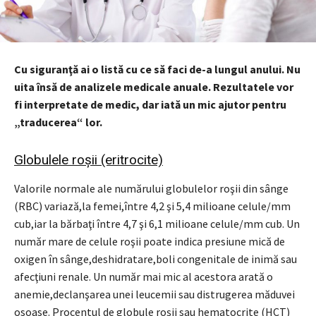
Cu siguranţă ai o listă cu ce să faci de-a lungul anului. Nu
uita însă de analizele medicale anuale. Rezultatele vor
fi interpretate de medic, dar iată un mic ajutor pentru
„traducerea“ lor.
Globulele roşii (eritrocite)
Valorile normale ale numărului globulelor roşii din sânge
(RBC) variază,la femei,între 4,2 şi 5,4 milioane celule/mm
cub,iar la bărbaţi între 4,7 şi 6,1 milioane celule/mm cub. Un
număr mare de celule roşii poate indica presiune mică de
oxigen în sânge,deshidratare,boli congenitale de inimă sau
afecţiuni renale. Un număr mai mic al acestora arată o
anemie,declanşarea unei leucemii sau distrugerea măduvei
osoase. Procentul de globule roşii sau hematocrite (HCT)