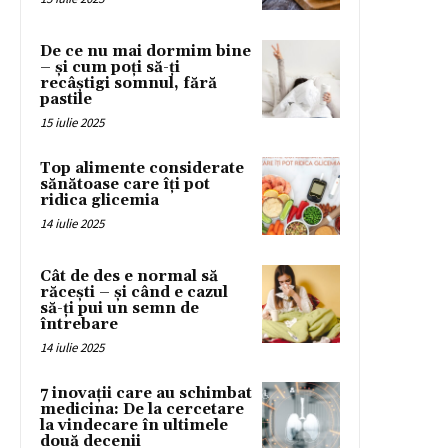
De ce nu mai dormim bine
– și cum poți să-ți
recâștigi somnul, fără
pastile
15 iulie 2025
Top alimente considerate
sănătoase care îți pot
ridica glicemia
14 iulie 2025
Cât de des e normal să
răcești – și când e cazul
să-ți pui un semn de
întrebare
14 iulie 2025
7 inovații care au schimbat
medicina: De la cercetare
la vindecare în ultimele
două decenii