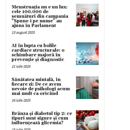
Menstruația nu e un lux:
cele 100.000 de
semnături din campania
“Spune-i pe nume” au
ajuns în Parlament
13 august 2025
AI în lupta cu bolile
cardiace structurale: o
schimbare majoră în
prevenție și diagnostic
21 iulie 2025
Sănătatea mintală, în
fiecare zi: De ce avem
nevoie de psihologi acum
mai mult ca oricând
16 iulie 2025
Brânza și diabetul tip 2: ce
tipuri sunt sigure și cum
influențează glicemia?
15 iulie 2025