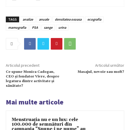
TAGS
analize
anuale
densitatea osoasa
ecografia
mamografia
PSA
sange
urina
Articolul precedent
Articolul următor
Ce spune Monica Cadogan,
Masajul, nevoie sau moft?
CEO și fondator Vivre, despre
legatura dintre activitate și
sănătate?
Mai multe articole
Menstruația nu e un lux: cele
100.000 de semnături din
campania “Spune-i pe nume” au