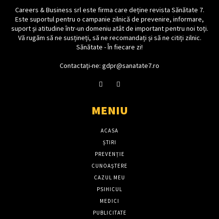
Careers & Business srl este firma care deține revista Sănătate 7.
Este suportul pentru o campanie zilnică de prevenire, informare,
suport și atitudine într-un domeniu atât de important pentru noi toți.
Vă rugăm să ne susțineți, să ne recomandați și să ne citiți zilnic.
Sănătate - În fiecare zi!
Contactați-ne: gdpr@sanatate7.ro
MENIU
ACASA
ȘTIRI
PREVENȚIE
CUNOAȘTERE
CAZUL MEU
PSIHICUL
MEDICI
PUBLICITATE