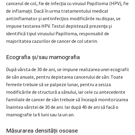
cancerul de col, fie de infecţia cu virusul Papilloma (HPV), fie
de inflamaţii. Dacă în urma tratamentului medical
antiinflamator şi antiinfecţios modificările nu dispar, se
impune testarea HPV. Testul depistează prezenţa şi
identifică tipul virusului Papilloma, responsabil de
majoritatea cazurilor de cancer de col uterin.
Ecografia și/sau mamografia
După vârsta de 30 de ani, se impune realizarea unei ecografii
de sân anuale, pentru depistarea cancerului de sân. Toate
femeile trebuie să se palpeze lunar, pentru a sesiza
modificările de structură a sânului, iar cele cu antecedente
familiale de cancer de sân trebuie să înceapă monitorizarea
înaintea vârstei de 30 de ani. Iar după 40 de ani să facă o
mamografie la 6 luni sau la un an.
Măsurarea densității osoase