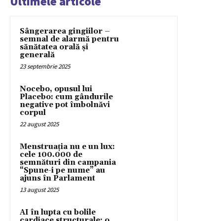
Ultimele articole
Sângerarea gingiilor –
semnal de alarmă pentru
sănătatea orală și
generală
23 septembrie 2025
Nocebo, opusul lui
Placebo: cum gândurile
negative pot îmbolnăvi
corpul
22 august 2025
Menstruația nu e un lux:
cele 100.000 de
semnături din campania
“Spune-i pe nume” au
ajuns în Parlament
13 august 2025
AI în lupta cu bolile
cardiace structurale: o