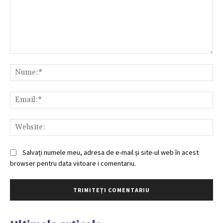
Comentariu:
Nu
Ema
Web
Salvați numele meu, adresa de e-mail și site-ul web în acest
browser pentru data viitoare i comentariu.