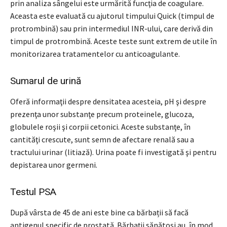
prin analiza sângelui este urmărită funcţia de coagulare.
Aceasta este evaluată cu ajutorul timpului Quick (timpul de
protrombină) sau prin intermediul INR-ului, care derivă din
timpul de protrombină. Aceste teste sunt extrem de utile în
monitorizarea tratamentelor cu anticoagulante.
Sumarul de urină
Oferă informaţii despre densitatea acesteia, pH şi despre
prezenţa unor substanţe precum proteinele, glucoza,
globulele roşii şi corpii cetonici. Aceste substanţe, în
cantităţi crescute, sunt semn de afectare renală sau a
tractului urinar (litiază). Urina poate fi investigată şi pentru
depistarea unor germeni.
Testul PSA
După vârsta de 45 de ani este bine ca bărbații să facă
antigenul specific de prostată. Bărbații sănătoși au, în mod