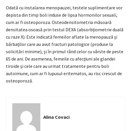
Odată cu instalarea menopauzei, testele suplimentare vor
depista din timp boli induse de lipsa hormonilor sexuali,
cum ar fi osteoporoza. Osteodensitometria măsoară
densitatea osoasă prin testul DEXA (absorbţiometrie duală
cu raze X). Este indicată femei­lor aflate la menopauză şi
bărbaţilor care au avut fracturi patologice (produse la
solicitări minime), şi în primul rând celor cu vârste de peste
65 de ani. De asemenea, femeile cu afecţiuni ale glandei
tiroide şi cele care au urmat tratamente pentru boli
autoimune, cum ar fi lupusul eritematos, au risc crescut de
osteoporoză.
Alina Covaci