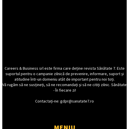
Careers & Business srl este firma care deține revista Sănătate 7. Este
suportul pentru o campanie zilnică de prevenire, informare, suport și
atitudine într-un domeniu atât de important pentru noi toți.
Vă rugăm să ne susțineți, să ne recomandați și să ne citiți zilnic. Sănătate
- În fiecare zi!
Contactați-ne: gdpr@sanatate7.ro
MENIU