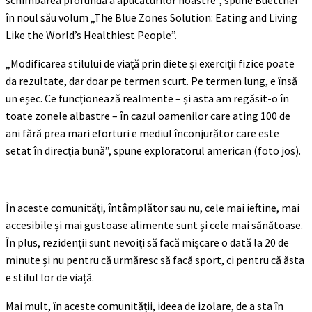
schimbarea profundă a apucăturilor noastre”, spune Buettner
în noul său volum „The Blue Zones Solution: Eating and Living
Like the World’s Healthiest People”.
„Modificarea stilului de viață prin diete și exerciții fizice poate
da rezultate, dar doar pe termen scurt. Pe termen lung, e însă
un eșec. Ce funcționează realmente – și asta am regăsit-o în
toate zonele albastre – în cazul oamenilor care ating 100 de
ani fără prea mari eforturi e mediul înconjurător care este
setat în direcția bună”, spune exploratorul american (foto jos).
În aceste comunități, întâmplător sau nu, cele mai ieftine, mai
accesibile și mai gustoase alimente sunt și cele mai sănătoase.
În plus, rezidenții sunt nevoiți să facă mișcare o dată la 20 de
minute și nu pentru că urmăresc să facă sport, ci pentru că ăsta
e stilul lor de viață.
Mai mult, în aceste comunității, ideea de izolare, de a sta în