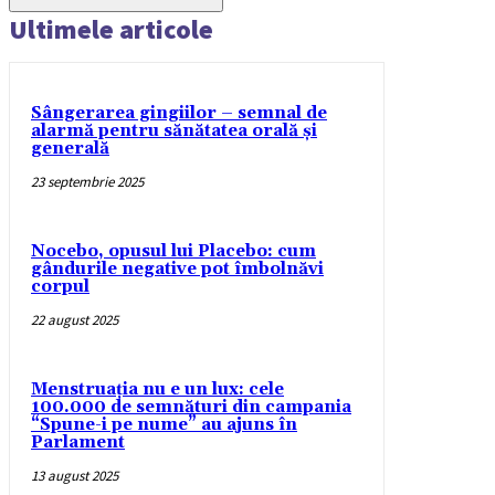
Ultimele articole
Sângerarea gingiilor – semnal de
alarmă pentru sănătatea orală și
generală
23 septembrie 2025
Nocebo, opusul lui Placebo: cum
gândurile negative pot îmbolnăvi
corpul
22 august 2025
Menstruația nu e un lux: cele
100.000 de semnături din campania
“Spune-i pe nume” au ajuns în
Parlament
13 august 2025