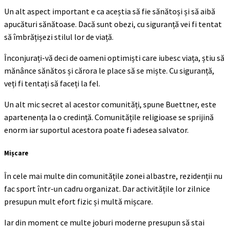
Un alt aspect important e ca aceștia să fie sănătoși și să aibă
apucături sănătoase. Dacă sunt obezi, cu siguranță vei fi tentat
să îmbrățișezi stilul lor de viață.
Înconjurați-vă deci de oameni optimiști care iubesc viața, știu să
mănânce sănătos și cărora le place să se miște. Cu siguranță,
veți fi tentați să faceți la fel.
Un alt mic secret al acestor comunități, spune Buettner, este
apartenența la o credință. Comunitățile religioase se sprijină
enorm iar suportul acestora poate fi adesea salvator.
Mișcare
În cele mai multe din comunitățile zonei albastre, rezidenții nu
fac sport într-un cadru organizat. Dar activitățile lor zilnice
presupun mult efort fizic și multă mișcare.
Iar din moment ce multe joburi moderne presupun să stai