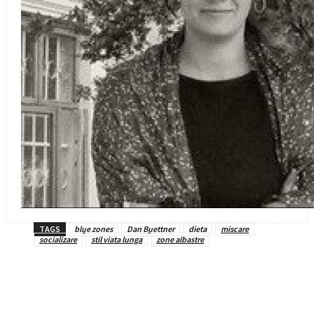
TAGS
blue zones
Dan Buettner
dieta
miscare
socializare
stil viata lunga
zone albastre