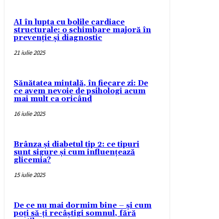
AI în lupta cu bolile cardiace
structurale: o schimbare majoră în
prevenție și diagnostic
21 iulie 2025
Sănătatea mintală, în fiecare zi: De
ce avem nevoie de psihologi acum
mai mult ca oricând
16 iulie 2025
Brânza și diabetul tip 2: ce tipuri
sunt sigure și cum influențează
glicemia?
15 iulie 2025
De ce nu mai dormim bine – și cum
poți să-ți recâștigi somnul, fără