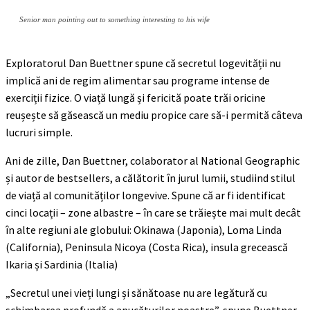
Senior man pointing out to something interesting to his wife
Exploratorul Dan Buettner spune că secretul logevității nu
implică ani de regim alimentar sau programe intense de
exerciții fizice. O viață lungă și fericită poate trăi oricine
reușește să găsească un mediu propice care să-i permită câteva
lucruri simple.
Ani de zille, Dan Buettner, colaborator al National Geographic
și autor de bestsellers, a călătorit în jurul lumii, studiind stilul
de viață al comunităților longevive. Spune că ar fi identificat
cinci locații – zone albastre – în care se trăiește mai mult decât
în alte regiuni ale globului: Okinawa (Japonia), Loma Linda
(California), Peninsula Nicoya (Costa Rica), insula grecească
Ikaria și Sardinia (Italia)
„Secretul unei vieți lungi și sănătoase nu are legătură cu