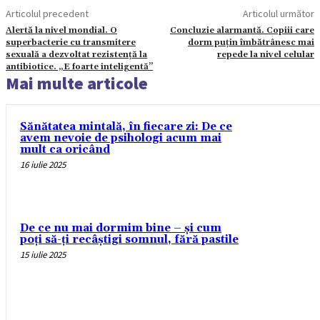
Articolul precedent
Articolul următor
Alertă la nivel mondial. O
Concluzie alarmantă. Copiii care
superbacterie cu transmitere
dorm puțin îmbătrânesc mai
sexuală a dezvoltat rezistență la
repede la nivel celular
antibiotice. „E foarte inteligentă”
Mai multe articole
Sănătatea mintală, în fiecare zi: De ce
avem nevoie de psihologi acum mai
mult ca oricând
16 iulie 2025
De ce nu mai dormim bine – și cum
poți să-ți recâștigi somnul, fără pastile
15 iulie 2025