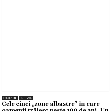
PREVENȚIE
PSIHICUL
Cele cinci „zone albastre” în care
oamenii trăiesc peste 100 de ani. Un