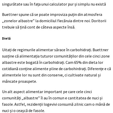
singurătate sau în fața unui calculator pur și simplu nu există
Buettner spune că se poate improviza puțin din atmosfera
„zonelor albastre” la domiciliul fiecăruia dintre noi. Doritorii
trebuie să țină cont de câteva aspecte însă.
Dietă
Uitați de regimurile alimentar sărace în carbohidrați. Buettner
susține că alimentația tuturor comunităților din cele cinci zone
albastre este bogată în carbohidrați. Cam 65% din dieta lor
cotidiană conține alimente pline de carbohirdrați. Diferențe e că
alimentele lor nu sunt din conserve, ci cultivate natural și
mâncate proaspete.
Un alt aspect alimentar important pe care cele cinci
comunități „albastre” îl au în comun e cantitatea de nuci și
fasole. Astfel, rezidenții logevivi consumă zilnic cam o mână de
nuci și o ceașcă de fasole.