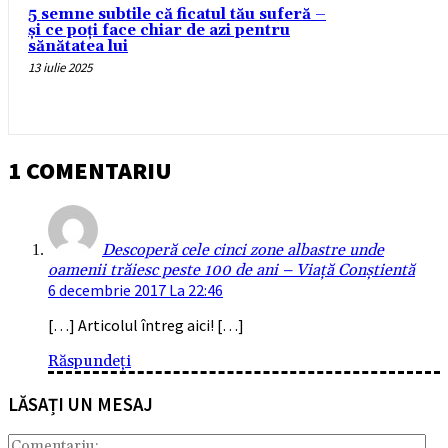
5 semne subtile că ficatul tău suferă –
și ce poți face chiar de azi pentru
sănătatea lui
13 iulie 2025
1 COMENTARIU
Descoperă cele cinci zone albastre unde
oamenii trăiesc peste 100 de ani – Viață Conștientă
6 decembrie 2017 La 22:46
[…] Articolul întreg aici! […]
Răspundeți
LĂSAȚI UN MESAJ
Com