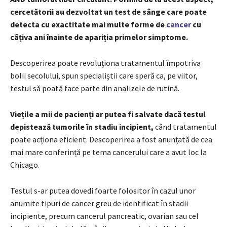
cercetătorii au dezvoltat un test de sânge care poate
detecta cu exactitate mai multe forme de
cancer
cu
câțiva ani înainte de apariția primelor simptome.
Descoperirea poate revoluționa tratamentul împotriva
bolii secolului, spun specialiștii care speră ca, pe viitor,
testul să poată face parte din analizele de rutină.
Viețile a mii de pacienți ar putea fi salvate dacă testul
depistează tumorile în stadiu incipient,
când tratamentul
poate acționa eficient. Descoperirea a fost anunțată de cea
mai mare conferință pe tema cancerului care a avut loc la
Chicago.
Testul s-ar putea dovedi foarte folositor în cazul unor
anumite tipuri de cancer greu de identificat în stadii
incipiente, precum cancerul pancreatic, ovarian sau cel