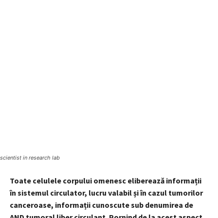
scientist in research lab
Toate celulele corpului omenesc eliberează informații
în sistemul circulator, lucru valabil și în cazul tumorilor
canceroase, informații cunoscute sub denumirea de
AND tumoral liber circulant. Pornind de la acest aspect,