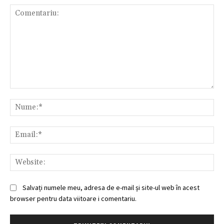
Comentariu:
Nu
Ema
Web
Salvați numele meu, adresa de e-mail și site-ul web în acest
browser pentru data viitoare i comentariu.