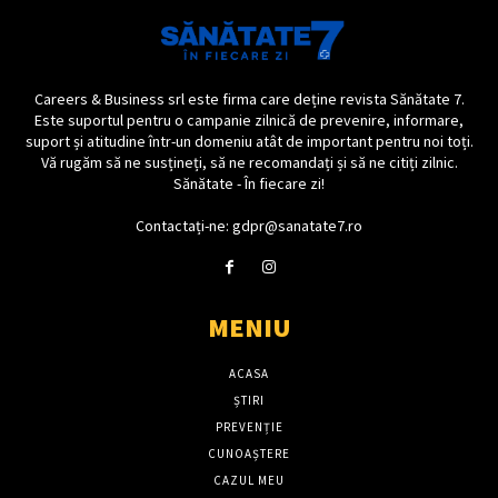
Careers & Business srl este firma care deține revista Sănătate 7.
Este suportul pentru o campanie zilnică de prevenire, informare,
suport și atitudine într-un domeniu atât de important pentru noi toți.
Vă rugăm să ne susțineți, să ne recomandați și să ne citiți zilnic.
Sănătate - În fiecare zi!
Contactați-ne: gdpr@sanatate7.ro
MENIU
ACASA
ȘTIRI
PREVENȚIE
CUNOAȘTERE
CAZUL MEU