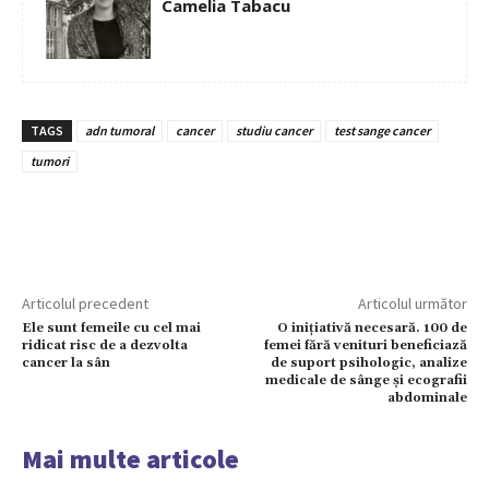
Camelia Tabacu
TAGS
adn tumoral
cancer
studiu cancer
test sange cancer
tumori
Articolul precedent
Articolul următor
Ele sunt femeile cu cel mai
O inițiativă necesară. 100 de
ridicat risc de a dezvolta
femei fără venituri beneficiază
cancer la sân
de suport psihologic, analize
medicale de sânge și ecografii
abdominale
Mai multe articole