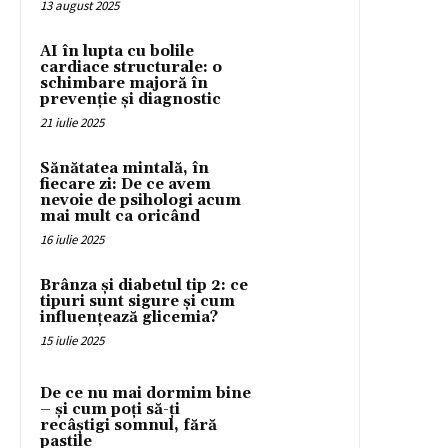
13 august 2025
AI în lupta cu bolile
cardiace structurale: o
schimbare majoră în
prevenție și diagnostic
21 iulie 2025
Sănătatea mintală, în
fiecare zi: De ce avem
nevoie de psihologi acum
mai mult ca oricând
16 iulie 2025
Brânza și diabetul tip 2: ce
tipuri sunt sigure și cum
influențează glicemia?
15 iulie 2025
De ce nu mai dormim bine
– și cum poți să-ți
recâștigi somnul, fără
pastile