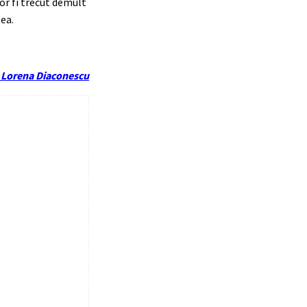
vor fi trecut demult
tea.
 Lorena Diaconescu