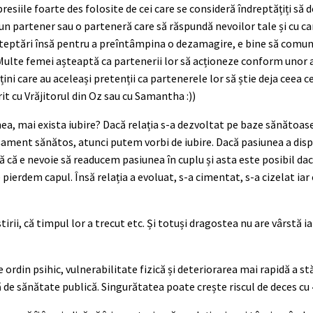
siile foarte des folosite de cei care se consideră îndreptățiți să de
un partener sau o parteneră care să răspundă nevoilor tale și cu car
i așteptări însă pentru a preîntâmpina o dezamagire, e bine să comun
i. Multe femei așteaptă ca partenerii lor să acționeze conform unor 
țini care au aceleași pretenții ca partenerele lor să știe deja ceea ce
rit cu Vrăjitorul din Oz sau cu Samantha :))
nea, mai exista iubire? Dacă relația s-a dezvoltat pe baze sănătoase
tașament sănătos, atunci putem vorbi de iubire. Dacă pasiunea a dis
 că e nevoie să readucem pasiunea în cuplu și asta este posibil da
 pierdem capul. Însă relația a evoluat, s-a cimentat, s-a cizelat iar
ii, că timpul lor a trecut etc. Și totuși dragostea nu are vârstă ia
 ordin psihic, vulnerabilitate fizică și deteriorarea mai rapidă a st
de sănătate publică. Singurătatea poate crește riscul de deces cu