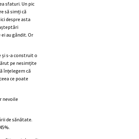
a sfaturi. Un pic
e să simți că
ici despre asta
așteptări
 ei au gândit. Or
 și s-a construit o
părut pe nesimțite
că înțelegem că
 ceea ce poate
r nevoile
ării de sănătate.
 45%.