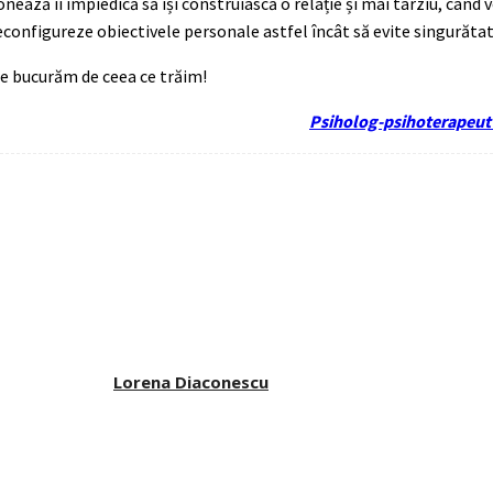
onează îi împiedică să își construiască o relație și mai târziu, când 
 reconfigureze obiectivele personale astfel încât să evite singurăta
ne bucurăm de ceea ce trăim!
Psiholog-psihoterapeut
Lorena Diaconescu