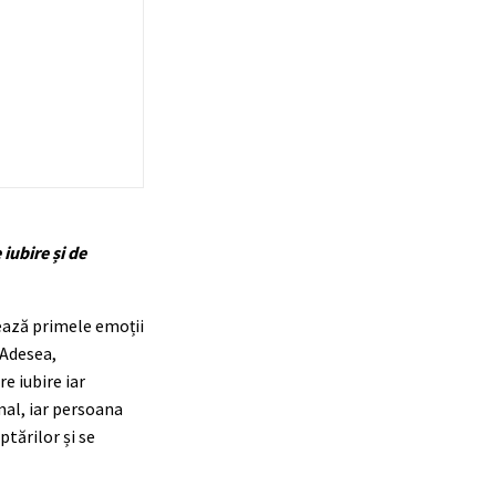
iubire și de
ează primele emoții
 Adesea,
e iubire iar
mal, iar persoana
tărilor și se