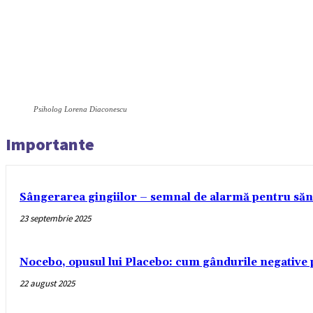
Psiholog Lorena Diaconescu
Importante
Sângerarea gingiilor – semnal de alarmă pentru sănă
23 septembrie 2025
Nocebo, opusul lui Placebo: cum gândurile negative 
22 august 2025