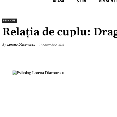
ACASA
ȘTIRI
PREVENȚI
PSIHICUL
Relația de cuplu: Dra
By
Lorena Diaconescu
21 noiembrie 2023