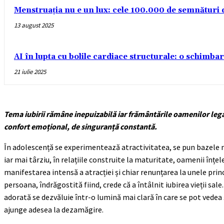
Menstruația nu e un lux: cele 100.000 de semnături
13 august 2025
AI în lupta cu bolile cardiace structurale: o schimba
21 iulie 2025
Tema iubirii rămâne inepuizabilă iar frământările oamenilor legate
confort emoțional, de singuranță constantă.
În adolescență se experimentează atractivitatea, se pun bazele 
iar mai târziu, în relațiile construite la maturitate, oamenii înțel
manifestarea intensă a atracției și chiar renunțarea la unele princ
persoana, îndrăgostită fiind, crede că a întâlnit iubirea vieții s
adorată se dezvăluie într-o lumină mai clară în care se pot vedea
ajunge adesea la dezamăgire.