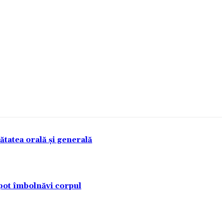
tatea orală și generală
pot îmbolnăvi corpul