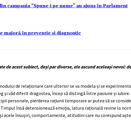
 din campania “Spune-i pe nume” au ajuns în Parlament
re majoră în prevenție și diagnostic
 de acest subiect, deși par diverse, ele ascund aceleași nevoi: de 
modului de relaționare care ulterior se va modela și se experiment
eg și văd diferit dragostea, încep să distingă între pasiune și iubire.
ipii personale, pierderea rațiunii temporare ar putea să se consider
ale. Timpul însă detensionează emoția, latura rațională revine la nor
 și acele însușiri, comportamente, atitudini care nu corespund aștep