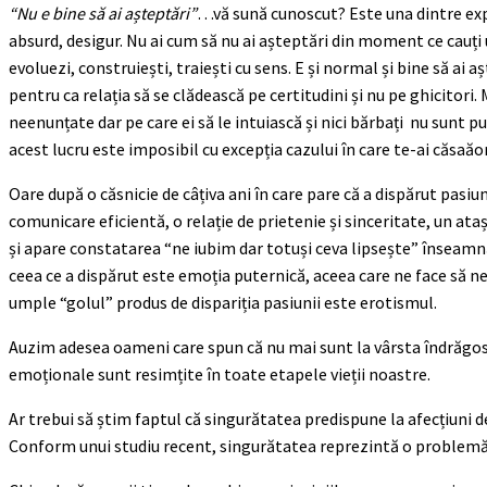
“Nu e bine să ai așteptări”
…vă sună cunoscut? Este una dintre expre
absurd, desigur. Nu ai cum să nu ai așteptări din moment ce cauți 
evoluezi, construiești, traiești cu sens. E și normal și bine să a
pentru ca relația să se clădească pe certitudini și nu pe ghicitor
neenunțate dar pe care ei să le intuiască și nici bărbați nu sunt pu
acest lucru este imposibil cu excepția cazului în care te-ai căsaăo
Oare după o căsnicie de câțiva ani în care pare că a dispărut pasiu
comunicare eficientă, o relație de prietenie și sinceritate, un a
și apare constatarea “ne iubim dar totuși ceva lipsește” înseamnă
ceea ce a dispărut este emoția puternică, aceea care ne face să ne
umple “golul” produs de dispariția pasiunii este erotismul.
Auzim adesea oameni care spun că nu mai sunt la vârsta îndrăgostir
emoționale sunt resimțite în toate etapele vieții noastre.
Ar trebui să știm faptul că singurătatea predispune la afecțiuni de
Conform unui studiu recent, singurătatea reprezintă o problemă 