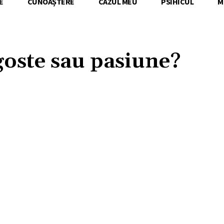
E
CUNOAȘTERE
CAZUL MEU
PSIHICUL
M
goste sau pasiune?
Acțiune