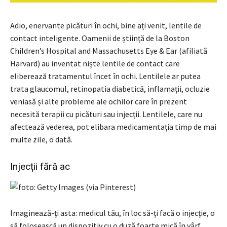
Adio, enervante picături în ochi, bine ați venit, lentile de
contact inteligente. Oamenii de știință de la Boston
Children’s Hospital and Massachusetts Eye & Ear (afiliată
Harvard) au inventat niște lentile de contact care
eliberează tratamentul încet în ochi. Lentilele ar putea
trata glaucomul, retinopatia diabetică, inflamații, ocluzie
veniasă și alte probleme ale ochilor care în prezent
necesită terapii cu picături sau injecții. Lentilele, care nu
afectează vederea, pot elibara medicamentația timp de mai
multe zile, o dată.
Injecții fără ac
Imaginează-ți asta: medicul tău, în loc să-ți facă o injecție, o
să folosească un dispozitiv cu o duză foarte mică în vârf