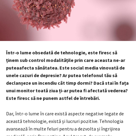
Într-o lume obsedată de tehnologie, este firesc să
ținem sub control modalitățile prin care aceasta ne-ar
puteaafecta sănătatea. Este social media vinovată de
unele cazuri de depresie? Ar putea telefonul tău să
declanșeze un incendiu cât timp dormi? Dacă stai în fața
unui monitor toată ziua ți-ar putea fi afectată vederea?
Este firesc să ne punem astfel de întrebări.
Dar, într-o lume în care există aspecte negative legate de
această tehnologie, există și lucruri pozitive. Tehnologia
avansează în multe feluri pentru a dezvolta și îngrijirea