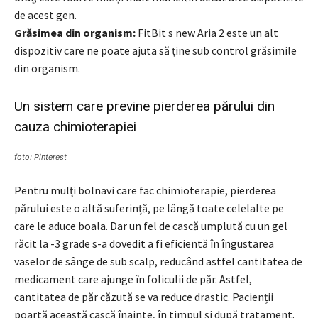
de acest gen.
Grăsimea din organism:
FitBit s new Aria 2 este un alt
dispozitiv care ne poate ajuta să ține sub control grăsimile
din organism.
Un sistem care previne pierderea părului din
cauza chimioterapiei
foto: Pinterest
Pentru mulți bolnavi care fac chimioterapie, pierderea
părului este o altă suferință, pe lângă toate celelalte pe
care le aduce boala. Dar un fel de cască umplută cu un gel
răcit la -3 grade s-a dovedit a fi eficientă în îngustarea
vaselor de sânge de sub scalp, reducând astfel cantitatea de
medicament care ajunge în foliculii de păr. Astfel,
cantitatea de păr căzută se va reduce drastic. Pacienții
poartă această cască înainte, în timpul și după tratament.