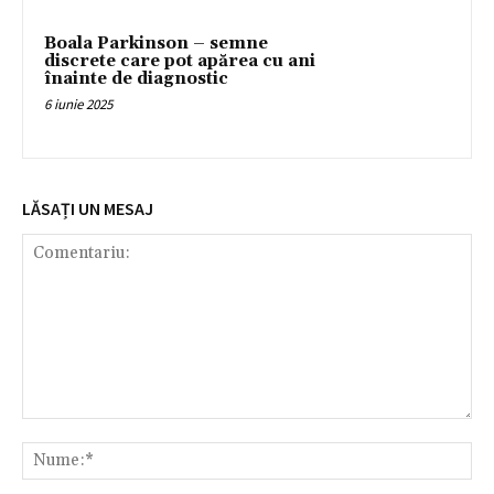
Boala Parkinson – semne
discrete care pot apărea cu ani
înainte de diagnostic
6 iunie 2025
LĂSAȚI UN MESAJ
Comentariu:
Nu