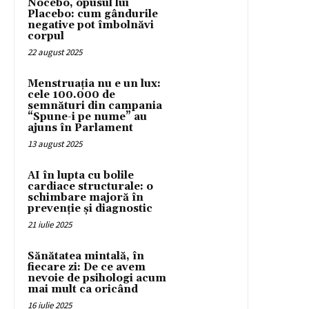
Nocebo, opusul lui
Placebo: cum gândurile
negative pot îmbolnăvi
corpul
22 august 2025
Menstruația nu e un lux:
cele 100.000 de
semnături din campania
“Spune-i pe nume” au
ajuns în Parlament
13 august 2025
AI în lupta cu bolile
cardiace structurale: o
schimbare majoră în
prevenție și diagnostic
21 iulie 2025
Sănătatea mintală, în
fiecare zi: De ce avem
nevoie de psihologi acum
mai mult ca oricând
16 iulie 2025