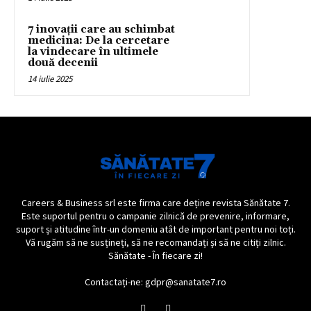
7 inovații care au schimbat
medicina: De la cercetare
la vindecare în ultimele
două decenii
14 iulie 2025
Careers & Business srl este firma care deține revista Sănătate 7.
Este suportul pentru o campanie zilnică de prevenire, informare,
suport și atitudine într-un domeniu atât de important pentru noi toți.
Vă rugăm să ne susțineți, să ne recomandați și să ne citiți zilnic.
Sănătate - În fiecare zi!
Contactați-ne: gdpr@sanatate7.ro