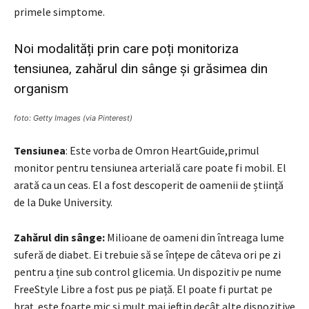
primele simptome.
Noi modalități prin care poți monitoriza
tensiunea, zahărul din sânge și grăsimea din
organism
foto: Getty Images (via Pinterest)
Tensiunea
: Este vorba de Omron HeartGuide,primul
monitor pentru tensiunea arterială care poate fi mobil. El
arată ca un ceas. El a fost descoperit de oamenii de știință
de la Duke University.
Zahărul din sânge:
Milioane de oameni din întreaga lume
suferă de diabet. Ei trebuie să se înțepe de câteva ori pe zi
pentru a ține sub control glicemia. Un dispozitiv pe nume
FreeStyle Libre a fost pus pe piață. El poate fi purtat pe
braț, este foarte mic și mult mai ieftin decât alte dispozitive