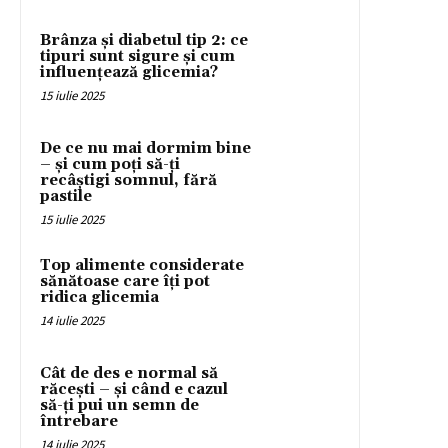
Brânza și diabetul tip 2: ce
tipuri sunt sigure și cum
influențează glicemia?
15 iulie 2025
De ce nu mai dormim bine
– și cum poți să-ți
recâștigi somnul, fără
pastile
15 iulie 2025
Top alimente considerate
sănătoase care îți pot
ridica glicemia
14 iulie 2025
Cât de des e normal să
răcești – și când e cazul
să-ți pui un semn de
întrebare
14 iulie 2025