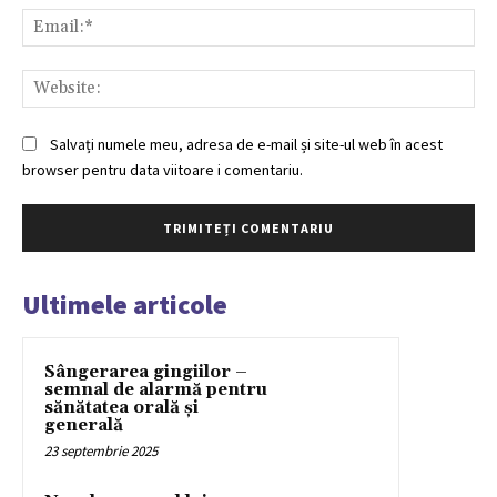
Ema
Web
Salvați numele meu, adresa de e-mail și site-ul web în acest
browser pentru data viitoare i comentariu.
Ultimele articole
Sângerarea gingiilor –
semnal de alarmă pentru
sănătatea orală și
generală
23 septembrie 2025