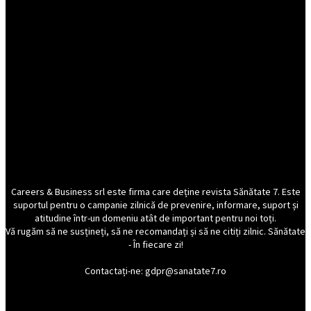
Careers & Business srl este firma care deține revista Sănătate 7. Este
suportul pentru o campanie zilnică de prevenire, informare, suport și
atitudine într-un domeniu atât de important pentru noi toți.
Vă rugăm să ne susțineți, să ne recomandați și să ne citiți zilnic. Sănătate
- În fiecare zi!
Contactați-ne: gdpr@sanatate7.ro