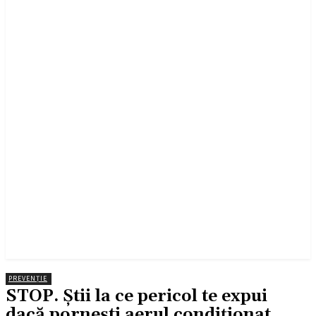
PREVENȚIE
STOP. Știi la ce pericol te expui
dacă pornești aerul condiționat