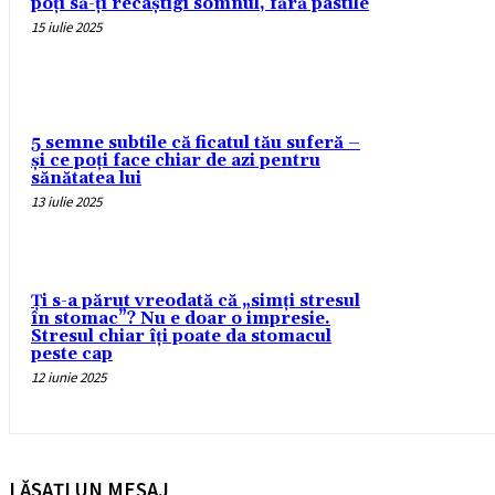
poți să-ți recâștigi somnul, fără pastile
15 iulie 2025
5 semne subtile că ficatul tău suferă –
și ce poți face chiar de azi pentru
sănătatea lui
13 iulie 2025
Ți s-a părut vreodată că „simți stresul
în stomac”? Nu e doar o impresie.
Stresul chiar îți poate da stomacul
peste cap
12 iunie 2025
LĂSAȚI UN MESAJ