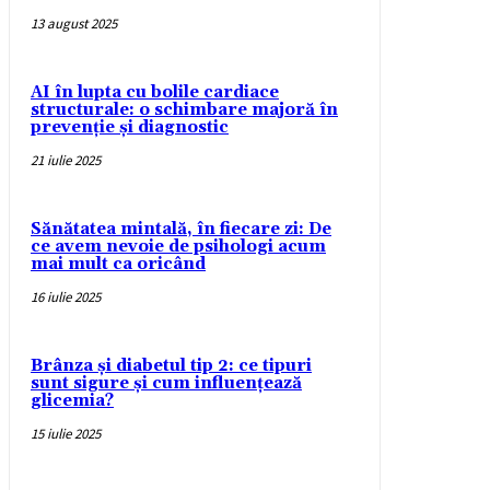
13 august 2025
AI în lupta cu bolile cardiace
structurale: o schimbare majoră în
prevenție și diagnostic
21 iulie 2025
Sănătatea mintală, în fiecare zi: De
ce avem nevoie de psihologi acum
mai mult ca oricând
16 iulie 2025
Brânza și diabetul tip 2: ce tipuri
sunt sigure și cum influențează
glicemia?
15 iulie 2025