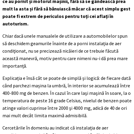
ce au pornit și motorul mașinii, fără să se gândească prea
mult la asta și fără să bănuiască măcar că acest simplu gest
poate fi extrem de periculos pentru toți cei aflați în
autoturism.
Chiar dacă unele manualele de utilizare a automobilelor spun
să deschidem geamurile înainte de a porni instalaţia de aer
condiţionat, nu se precizează nicăieri de ce trebuie făcută
această manevră, motiv pentru care nimeni nu-i dă prea mare
importanță.
Explicația e însă cât se poate de simplă și logică: de fiecare dată
când parchezi mașina la umbră, în interior se acumulează între
400-800 mg de benzen. În cazul în care laşi maşină în soare, la o
temperatura de peste 16 grade Celsius, nivelul de benzen poate
atinge valori cuprinse între 2000 şi 4000 mg, adică de 40 de ori
mai mult decât limita maximă admisibilă.
Cercetările în domeniu au indicat că instalaţia de aer