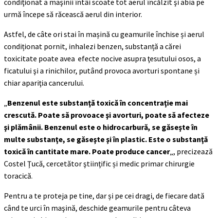
condiţionat a maşinii întâi scoate tot aerul încălzit şi abia pe
urmă începe să răcească aerul din interior.
Astfel, de câte ori stai în mașină cu geamurile închise și aerul
condiționat pornit, inhalezi benzen, substanță a cărei
toxicitate poate avea efecte nocive asupra ţesutului osos, a
ficatului şi a rinichilor, putând provoca avorturi spontane și
chiar apariţia cancerului.
„
Benzenul este substanţă toxică în concentraţie mai
crescută. Poate să provoace şi avorturi, poate să afecteze
şi plămânii. Benzenul este o hidrocarbură, se găseşte în
multe substanţe, se găseşte şi în plastic. Este o substanţă
toxică în cantitate mare. Poate produce cancer
„, precizează
Costel Ţucă, cercetător ştiinţific și medic primar chirurgie
toracică.
Pentru a te proteja pe tine, dar și pe cei dragi, de fiecare dată
când te urci în maşină, deschide geamurile pentru câteva