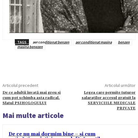
TAGS
aer conditionat benzen
aer conditionat masina
benzen
masina benezen
Articolul precedent
Articolul următor
De ce adulții învață mai greu și
Legea care permite tuturor
cum pot schimba asta radical.
salaraților accesul gratuit la
Sfatul PSIHOLOGULUI
SERVICIILE MEDICALE
PRIVATE
Mai multe articole
De ce nu mai dormim bine – și cum