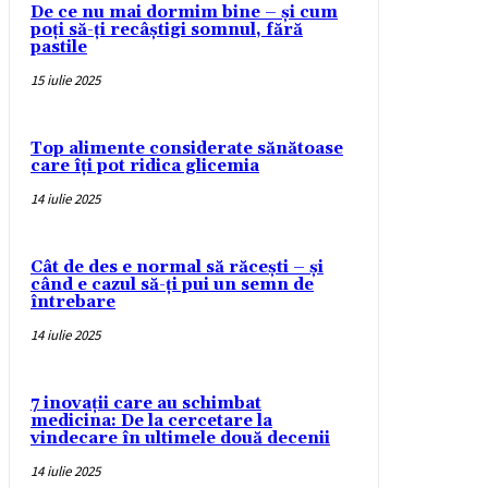
De ce nu mai dormim bine – și cum
poți să-ți recâștigi somnul, fără
pastile
15 iulie 2025
Top alimente considerate sănătoase
care îți pot ridica glicemia
14 iulie 2025
Cât de des e normal să răcești – și
când e cazul să-ți pui un semn de
întrebare
14 iulie 2025
7 inovații care au schimbat
medicina: De la cercetare la
vindecare în ultimele două decenii
14 iulie 2025