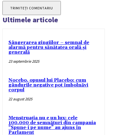
Ultimele articole
Sângerarea gingiilor – semnal de
alarmă pentru sănătatea orală și
generală
23 septembrie 2025
Nocebo, opusul lui Placebo: cum
gândurile negative pot îmbolnăvi
corpul
22 august 2025
Menstruația nu e un lux: cele
100.000 de semnături din campania
“Spune-i pe nume” au ajuns în
Parlament