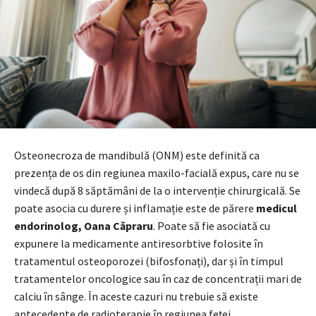
Osteonecroza de mandibulă (ONM) este definită ca
prezența de os din regiunea maxilo-facială expus, care nu se
vindecă după 8 săptămâni de la o intervenție chirurgicală. Se
poate asocia cu durere și inflamație este de părere
medicul
endorinolog, Oana Căpraru
. Poate să fie asociată cu
expunere la medicamente antiresorbtive folosite în
tratamentul osteoporozei (bifosfonați), dar și în timpul
tratamentelor oncologice sau în caz de concentrații mari de
calciu în sânge. În aceste cazuri nu trebuie să existe
antecedente de radioterapie în regiunea feței.