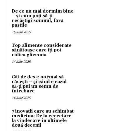
De ce nu mai dormim bine
– și cum poți să-ți
recâștigi somnul, fără
pastile
15 iulie 2025
Top alimente considerate
sănătoase care îți pot
ridica glicemia
14 iulie 2025
Cât de des e normal să
răcești – și când e cazul
să-ți pui un semn de
întrebare
14 iulie 2025
7 inovații care au schimbat
medicina: De la cercetare
la vindecare în ultimele
două decenii