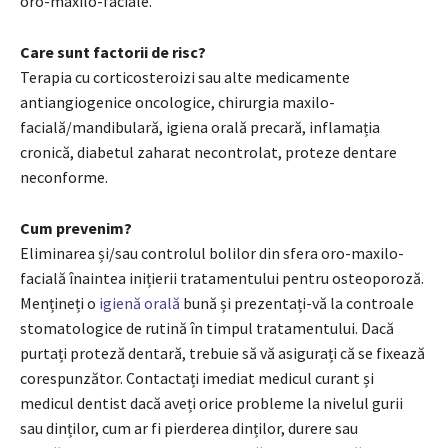
oro-maxilo-faciale.
Care sunt factorii de risc?
Terapia cu corticosteroizi sau alte medicamente
antiangiogenice oncologice, chirurgia maxilo-
facială/mandibulară, igiena orală precară, inflamația
cronică, diabetul zaharat necontrolat, proteze dentare
neconforme.
Cum prevenim?
Eliminarea și/sau controlul bolilor din sfera oro-maxilo-
facială înaintea inițierii tratamentului pentru osteoporoză.
Mențineți o
igienă orală
bună și prezentați-vă la controale
stomatologice de rutină în timpul tratamentului. Dacă
purtați proteză dentară, trebuie să vă asigurați că se fixează
corespunzător. Contactați imediat medicul curant și
medicul dentist dacă aveți orice probleme la nivelul gurii
sau dinților, cum ar fi pierderea dinților, durere sau