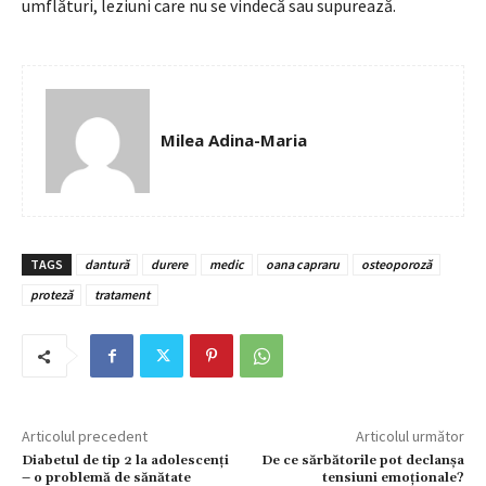
umflături, leziuni care nu se vindecă sau supurează.
Milea Adina-Maria
TAGS
dantură
durere
medic
oana capraru
osteoporoză
proteză
tratament
Articolul precedent
Articolul următor
Diabetul de tip 2 la adolescenți
De ce sărbătorile pot declanșa
– o problemă de sănătate
tensiuni emoționale?