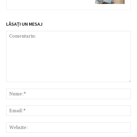
LĂSAȚI UN MESAJ
Comentariu:
Nu
Ema
Web