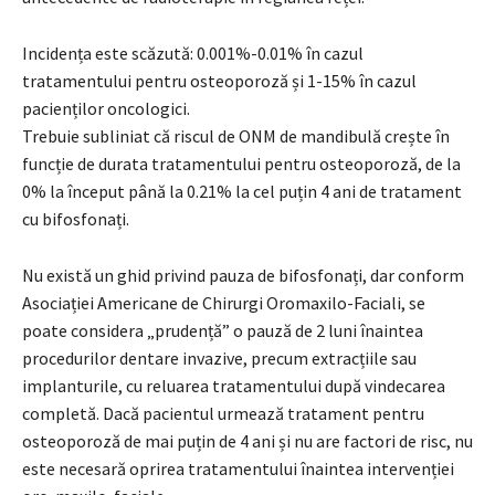
Incidența este scăzută: 0.001%-0.01% în cazul
tratamentului pentru osteoporoză și 1-15% în cazul
pacienților oncologici.
Trebuie subliniat că riscul de ONM de mandibulă crește în
funcție de durata tratamentului pentru osteoporoză, de la
0% la început până la 0.21% la cel puțin 4 ani de tratament
cu bifosfonați.
Nu există un ghid privind pauza de bifosfonați, dar conform
Asociației Americane de Chirurgi Oromaxilo-Faciali, se
poate considera „prudență” o pauză de 2 luni înaintea
procedurilor dentare invazive, precum extracțiile sau
implanturile, cu reluarea tratamentului după vindecarea
completă. Dacă pacientul urmează tratament pentru
osteoporoză de mai puțin de 4 ani și nu are factori de risc, nu
este necesară oprirea tratamentului înaintea intervenției