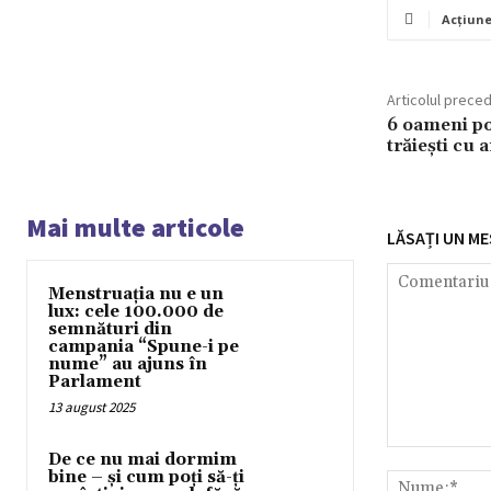
Acțiun
Articolul prece
6 oameni po
trăiești cu 
Mai multe articole
LĂSAȚI UN ME
Menstruația nu e un
lux: cele 100.000 de
semnături din
campania “Spune-i pe
nume” au ajuns în
Parlament
13 august 2025
Comentariu:
De ce nu mai dormim
bine – și cum poți să-ți