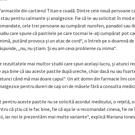
farmaciile din cartierul Titan e coadă. Dintre cele nouă persoane c
 stau pentru calmante și analgezice. Fie că le-au solicitat în mod ex
comandate, cele trei persoane au cumpărat nurofen, panadol sau iba
tudiu care spune că pastilele pe care tocmai le-ați cumpărat pot c
imă, putând provoca și un atac de cord“, o întreb pe o doamnă de 
ăspunde, „nu, nu știam. Și eu am ceva probleme cu inima“.
re rezultatele mai multor studii care spun același lucru, și atunci r
 așa bine că iau aceste pastile după ureche, chiar dacă nu iau foart
 atunci când mă mai doare capul“. Un alt domn din farmacie îmi con
 analgezice pentru dureri de cap ori de măsele fără a consulta medic
 pentru aceste pastile nu se solicită acordul medicului, o rețetă, o
entru că știu că le fac bine, fie că așa le-a recomandat cineva, fie ne
ii, iar noi le prezentăm mai multe variante“, explică Mariana Iones