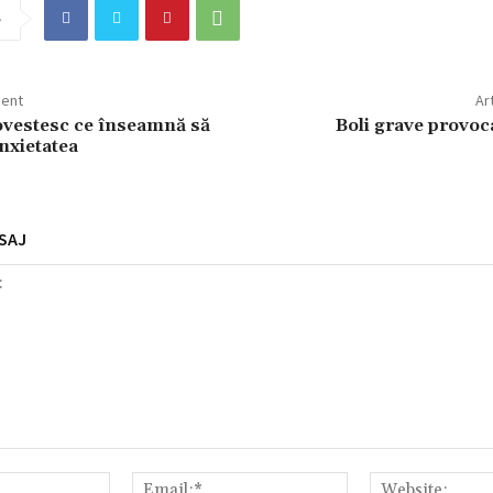
e
dent
Ar
vestesc ce înseamnă să
Boli grave provoca
anxietatea
SAJ
Nume:*
Email:*