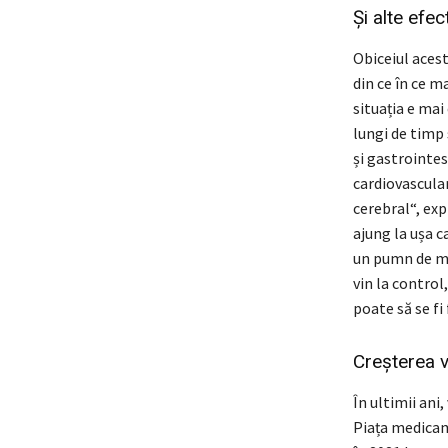
Și alte efe
Obiceiul aces
din ce în ce m
situația e mai
lungi de timp 
și gastrointes
cardiovascular
cerebral“, exp
ajung la ușa c
un pumn de me
vin la control
poate să se fi
Creșterea v
În ultimii ani
Piața medicame