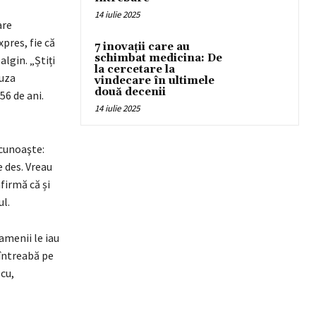
14 iulie 2025
are
pres, fie că
7 inovații care au
schimbat medicina: De
lgin. „Știți
la cercetare la
auza
vindecare în ultimele
două decenii
56 de ani.
14 iulie 2025
ecunoaşte:
e des. Vreau
firmă că și
ul.
amenii le iau
 întreabă pe
cu,