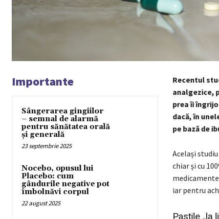
Importante
Recentul stud
analgezice, p
prea îi îngri
Sângerarea gingiilor
dacă, în unel
– semnal de alarmă
pentru sănătatea orală
pe bază de i
și generală
23 septembrie 2025
Același studiu
chiar și cu 10
Nocebo, opusul lui
Placebo: cum
medicamentele
gândurile negative pot
iar pentru ach
îmbolnăvi corpul
22 august 2025
Pastile „la l