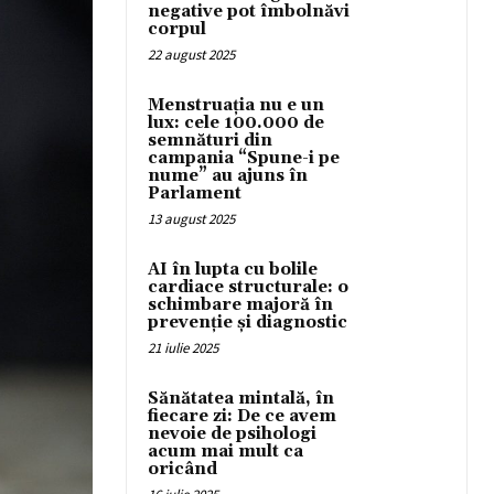
negative pot îmbolnăvi
corpul
22 august 2025
Menstruația nu e un
lux: cele 100.000 de
semnături din
campania “Spune-i pe
nume” au ajuns în
Parlament
13 august 2025
AI în lupta cu bolile
cardiace structurale: o
schimbare majoră în
prevenție și diagnostic
21 iulie 2025
Sănătatea mintală, în
fiecare zi: De ce avem
nevoie de psihologi
acum mai mult ca
oricând