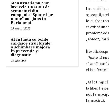
Menstruația nu e un
lux: cele 100.000 de
La una dintre 
semnături din
așteaptă, trei
campania “Spune-i pe
nume” au ajuns în
le-au fost re
Parlament
că există un s
13 august 2025
probleme de in
„Aoleo“, îmi r
AI în lupta cu bolile
cardiace structurale:
o schimbare majoră
în prevenție și
Îi explic desp
diagnostic
„Poate că nu e
21 iulie 2025
să am în casă
el ia diferite
„Atât timp cât
la liber, fie p
noi, farmacișt
farmacistă.