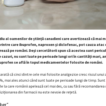
iu al oamenilor de știință canadieni care avertizează că mai m
rintre care ibuprofen, naproxen și diclofenac, pot cauza atac 
jorează pe români. Deși cercetătorii spun că acestea sunt pericu
e cazuri, nu sunt luate pe perioade lungi ori în cantități mari, 
buprofen se află în topul medicamentelor folosite de români.
 arată că cinci dintre cele mai folosite analgezice cresc riscul unui 
0%, mai ales atunci când sunt luate pe perioade lungi de timp. Sunt
 la care românii apelează cel mai des, cu sau fără recomandarea 
iziționarea din farmacii nu este nevoie de rețetă.
iber“