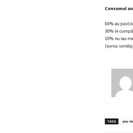
Consumul ana
60% au pastile
30% le cumpăr
10% nu iau m
(sursa: sonda
TAGS
atac de