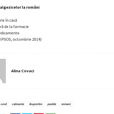
lgezicelor la români
le în casă
ă de la farmacie
edicamente
j IPSOS, octombrie 2014)
Alina Covaci
 cord
calmante
ibuprofen
pastile
romani