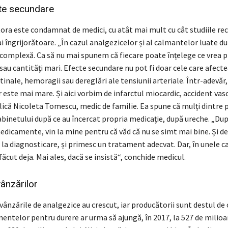
cte secundare
tora este condamnat de medici, cu atât mai mult cu cât studiile re
ai îngrijorătoare. „În cazul analgezicelor și al calmantelor luate d
 complexă. Ca să nu mai spunem că fiecare poate înțelege ce vrea p
sau cantități mari. Efecte secundare nu pot fi doar cele care afecte
tinale, hemoragii sau dereglări ale tensiunii arteriale. Într-adevăr, 
 este mai mare. Și aici vorbim de infarctul miocardic, accident vas
lică Nicoleta Tomescu, medic de familie. Ea spune că mulți dintre pa
abinetului după ce au încercat propria medicație, după ureche. „Dup
dicamente, vin la mine pentru că văd că nu se simt mai bine. Și de
, la diagnosticare, și primesc un tratament adecvat. Dar, în unele ca
 făcut deja. Mai ales, dacă se insistă“, conchide medicul.
ânzărilor
, vânzările de analgezice au crescut, iar producătorii sunt destul de 
ntelor pentru durere ar urma să ajungă, în 2017, la 527 de milioane