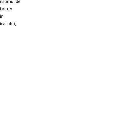
consumul de
tat un
in
catului,