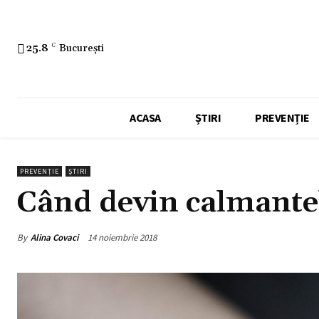
25.8
C
București
ACASA
ȘTIRI
PREVENȚIE
PREVENȚIE
ȘTIRI
Când devin calmante
By
Alina Covaci
14 noiembrie 2018