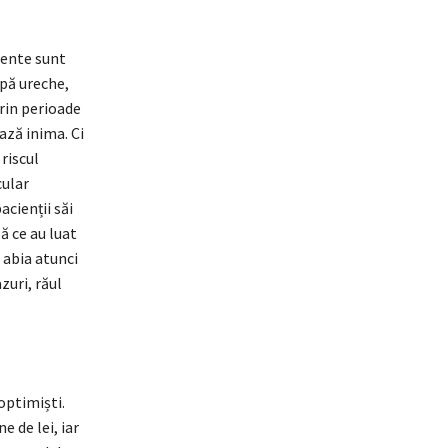
cente sunt
upă ureche,
rin perioade
ază inima. Ci
riscul
cular
cienții săi
ă ce au luat
 abia atunci
zuri, răul
optimiști.
 de lei, iar