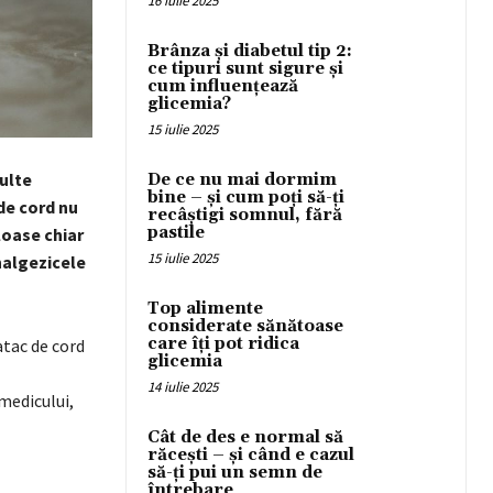
16 iulie 2025
Brânza și diabetul tip 2:
ce tipuri sunt sigure și
cum influențează
glicemia?
15 iulie 2025
ulte
De ce nu mai dormim
bine – și cum poți să-ți
de cord nu
recâștigi somnul, fără
pastile
loase chiar
15 iulie 2025
analgezicele
Top alimente
considerate sănătoase
care îți pot ridica
atac de cord
glicemia
14 iulie 2025
medicului,
Cât de des e normal să
răcești – și când e cazul
să-ți pui un semn de
întrebare