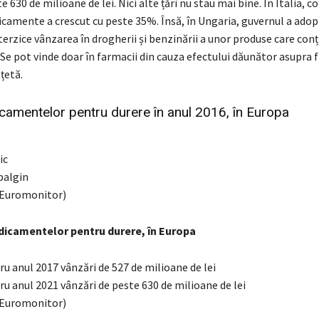
te 630 de milioane de lei. Nici alte țări nu stau mai bine. În Italia, 
icamente a crescut cu peste 35%. Însă, în Ungaria, guvernul a adop
terzice vânzarea în drogherii și benzinării a unor produse care conț
e pot vinde doar în farmacii din cauza efectului dăunător asupra fi
ețetă.
amentelor pentru durere în anul 2016, în Europa
ic
ibalgin
u Euromonitor)
dicamentelor pentru durere, în Europa
u anul 2017 vânzări de 527 de milioane de lei
u anul 2021 vânzări de peste 630 de milioane de lei
u Euromonitor)