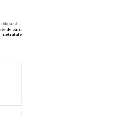
ticolul următor
te de carii
netratate
Website: