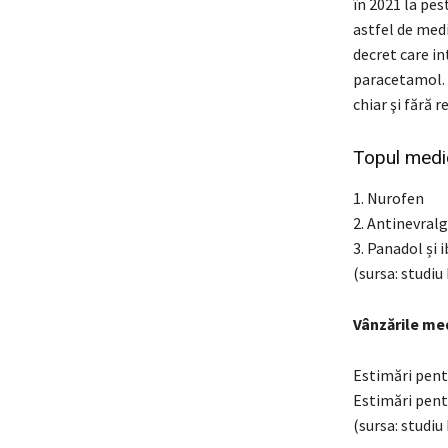
în 2021 la pes
astfel de med
decret care in
paracetamol. S
chiar şi fără r
Topul medic
1. Nurofen
2. Antinevralg
3. Panadol și 
(sursa: studi
Vânzările me
Estimări pentr
Estimări pentr
(sursa: studi