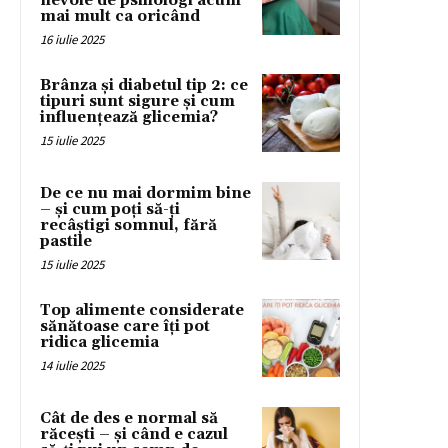
nevoie de psihologi acum
mai mult ca oricând
16 iulie 2025
Brânza și diabetul tip 2: ce
tipuri sunt sigure și cum
influențează glicemia?
15 iulie 2025
De ce nu mai dormim bine
– și cum poți să-ți
recâștigi somnul, fără
pastile
15 iulie 2025
Top alimente considerate
sănătoase care îți pot
ridica glicemia
14 iulie 2025
Cât de des e normal să
răcești – și când e cazul