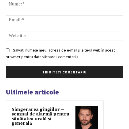
Nu
Ema
Web
Salvați numele meu, adresa de e-mail și site-ul web în acest
browser pentru data viitoare i comentariu.
Ultimele articole
Sângerarea gingiilor –
semnal de alarmă pentru
sănătatea orală și
generală