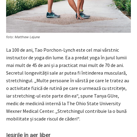
foto: Matthew Lejune
La 100 de ani, Tao Porchon-Lynch este cel mai vârstnic
instructor de yoga din lume. Ea a predat yoga în jurul lumii
mai mult de 45 de ani și a practicat mai mult de 70 de ani.
Secretul longevității sale ar putea fi întinderea musculară,
stretchingul. „Multe persoane în vârstă pe care le tratez au
o activitate fizică de rutină pe care o urmează cu strcitețe,
iar stretching-ul este parte din ea“, spune Tanya GUre,
medic de medicină internă la The Ohio State University
Wexner Medical Center. „Stretchingul contribuie la o bună
mobilitate și scade riscul de căderi“.
Ieșirile în aer liber