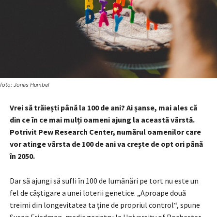
foto: Jonas Humbel
Vrei să trăiești până la 100 de ani? Ai șanse, mai ales că
din ce în ce mai mulți oameni ajung la această vârstă.
Potrivit Pew Research Center, numărul oamenilor care
vor atinge vârsta de 100 de ani va crește de opt ori până
în 2050.
Dar să ajungi să sufli în 100 de lumânări pe tort nu este un
fel de câștigare a unei loterii genetice. „Aproape două
treimi din longevitatea ta ține de propriul control“, spune
Susan Friedman, medic geriatru la University of Rochester