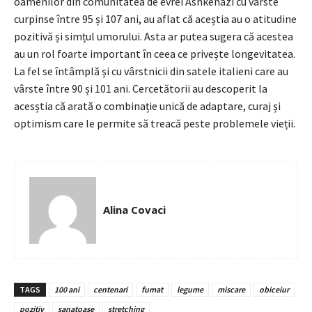
oamenilor din comunitatea de evrei Ashkenazi cu vârste
curpinse între 95 și 107 ani, au aflat că aceștia au o atitudine
pozitivă și simțul umorului. Asta ar putea sugera că acestea
au un rol foarte important în ceea ce privește longevitatea.
La fel se întâmplă și cu vârstnicii din satele italieni care au
vârste între 90 și 101 ani. Cercetătorii au descoperit la
acesștia că arată o combinație unică de adaptare, curaj și
optimism care le permite să treacă peste problemele vieții.
Alina Covaci
TAGS
100 ani
centenari
fumat
legume
miscare
obiceiur
pozitiv
sanatoase
stretching