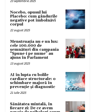
23 septembrie 2025
Nocebo, opusul lui
Placebo: cum gândurile
negative pot îmbolnăvi
corpul
22 august 2025
Menstruația nu e un lux:
cele 100.000 de
semnături din campania
“Spune-i pe nume” au
ajuns în Parlament
13 august 2025
AI în lupta cu bolile
cardiace structurale: o
schimbare majoră în
prevenție și diagnostic
21 iulie 2025
Sănătatea mintală, în
fiecare zi: De ce avem