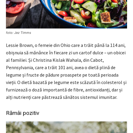
foto: Jez Timms
Lessie Brown, o femeie din Ohio care a trăit până la 114 ani,
obișnuia să mănânce în fiecare zi un cartof dulce – un obicei
al familiei. Și Christina Kislak Wahala, din Cabot,
Pennsylvania, care a trăit 101 ani, avea o dietă plină de
legume și fructe de pădure proaspete pe toată perioada
vieții. O dietă bazată pe legume este scăzută în colesterol și
furnizează o doză importantă de fibre, antioxidanți, dar și
alți nutrienți care păstrează sănătos sistemul imunitar.
Rămâi pozitiv