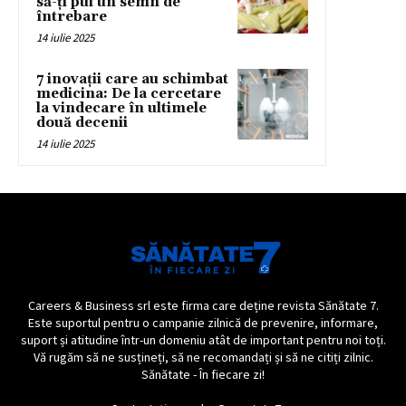
să-ți pui un semn de
întrebare
14 iulie 2025
7 inovații care au schimbat
medicina: De la cercetare
la vindecare în ultimele
două decenii
14 iulie 2025
Careers & Business srl este firma care deține revista Sănătate 7.
Este suportul pentru o campanie zilnică de prevenire, informare,
suport și atitudine într-un domeniu atât de important pentru noi toți.
Vă rugăm să ne susțineți, să ne recomandați și să ne citiți zilnic.
Sănătate - În fiecare zi!