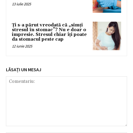
13 iulie 2025
Ți s-a părut vreodată că „simți
stresul în stomac”? Nu e doar o
impresie. Stresul chiar îți poate
da stomacul peste cap
12 iunie 2025
LĂSAȚI UN MESAJ
Comentariu: