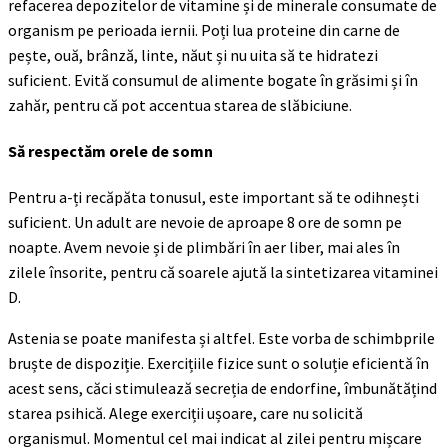
refacerea depozitelor de vitamine și de minerale consumate de
organism pe perioada iernii. Poți lua proteine din carne de
pește, ouă, brânză, linte, năut și nu uita să te hidratezi
suficient. Evită consumul de alimente bogate în grăsimi și în
zahăr, pentru că pot accentua starea de slăbiciune.
Să respectăm orele de somn
Pentru a-ți recăpăta tonusul, este important să te odihnești
suficient. Un adult are nevoie de aproape 8 ore de somn pe
noapte. Avem nevoie și de plimbări în aer liber, mai ales în
zilele însorite, pentru că soarele ajută la sintetizarea vitaminei
D.
Astenia se poate manifesta și altfel. Este vorba de schimbprile
bruște de dispoziție. Exercițiile fizice sunt o soluție eficientă în
acest sens, căci stimulează secreția de endorfine, îmbunătățind
starea psihică. Alege exerciții ușoare, care nu solicită
organismul. Momentul cel mai indicat al zilei pentru mișcare