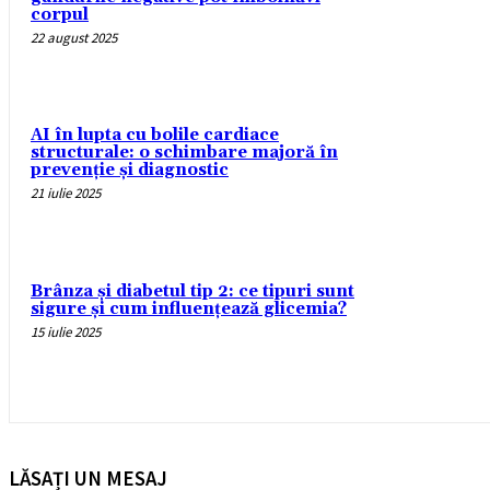
corpul
22 august 2025
AI în lupta cu bolile cardiace
structurale: o schimbare majoră în
prevenție și diagnostic
21 iulie 2025
Brânza și diabetul tip 2: ce tipuri sunt
sigure și cum influențează glicemia?
15 iulie 2025
LĂSAȚI UN MESAJ