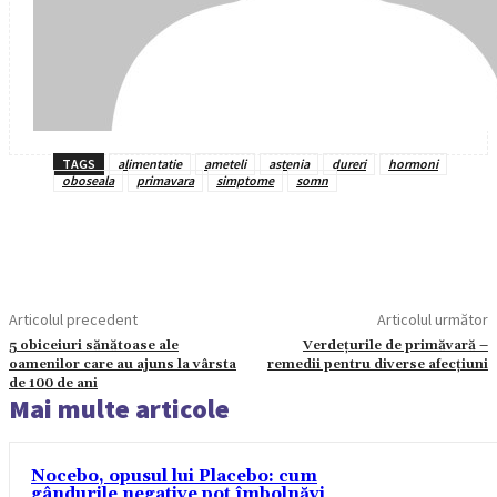
TAGS
alimentatie
ameteli
astenia
dureri
hormoni
oboseala
primavara
simptome
somn
Articolul precedent
Articolul următor
5 obiceiuri sănătoase ale
Verdețurile de primăvară –
oamenilor care au ajuns la vârsta
remedii pentru diverse afecțiuni
de 100 de ani
Mai multe articole
Nocebo, opusul lui Placebo: cum
gândurile negative pot îmbolnăvi