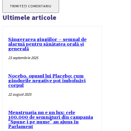
Ultimele articole
Sângerarea gingiilor – semnal de
alarmă pentru sănătatea orală și
generală
23 septembrie 2025
Nocebo, opusul lui Placebo: cum
gândurile negative pot îmbolnăvi
corpul
22 august 2025
Menstruația nu e un lux: cele
100.000 de semnături din campania
“Spune-i pe nume” au ajuns în
Parlament