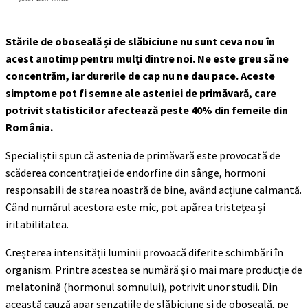
Stările de oboseală și de slăbiciune nu sunt ceva nou în
acest anotimp pentru mulți dintre noi. Ne este greu să ne
concentrăm, iar durerile de cap nu ne dau pace. Aceste
simptome pot fi semne ale asteniei de primăvară, care
potrivit statisticilor afectează peste 40% din femeile din
România.
Specialiștii spun că astenia de primăvară este provocată de
scăderea concentrației de endorfine din sânge, hormoni
responsabili de starea noastră de bine, având acțiune calmantă.
Când numărul acestora este mic, pot apărea tristețea și
iritabilitatea.
Creșterea intensității luminii provoacă diferite schimbări în
organism. Printre acestea se numără și o mai mare producție de
melatonină (hormonul somnului), potrivit unor studii. Din
această cauză apar senzațiile de slăbiciune și de oboseală, pe