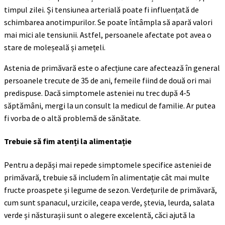
timpul zilei. Și tensiunea arterială poate fi influențată de
schimbarea anotimpurilor. Se poate întâmpla să apară valori
mai mici ale tensiunii. Astfel, persoanele afectate pot avea o
stare de moleșeală și amețeli.
Astenia de primăvară este o afecțiune care afectează în general
persoanele trecute de 35 de ani, femeile fiind de două ori mai
predispuse. Dacă simptomele asteniei nu trec după 4-5
săptămâni, mergi la un consult la medicul de familie. Ar putea
fi vorba de o altă problemă de sănătate.
Trebuie să fim atenți la alimentație
Pentru a depăși mai repede simptomele specifice asteniei de
primăvară, trebuie să includem în alimentație cât mai multe
fructe proaspete și legume de sezon. Verdețurile de primăvară,
cum sunt spanacul, urzicile, ceapa verde, ștevia, leurda, salata
verde și năsturașii sunt o alegere excelentă, căci ajută la