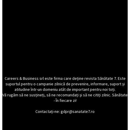
Careers & Business srl este firma care deține revista Sănătate 7. Este
suportul pentru o campanie zilnică de prevenire, informare, suport și
atitudine într-un domeniu atât de important pentru noi toți.
Vă rugăm să ne susțineți, să ne recomandați și să ne citiți zilnic. Sănătate
- În fiecare zi!
Contactați-ne: gdpr@sanatate7.ro