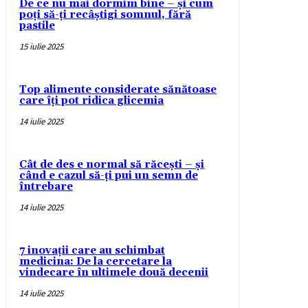
De ce nu mai dormim bine – și cum
poți să-ți recâștigi somnul, fără
pastile
15 iulie 2025
Top alimente considerate sănătoase
care îți pot ridica glicemia
14 iulie 2025
Cât de des e normal să răcești – și
când e cazul să-ți pui un semn de
întrebare
14 iulie 2025
7 inovații care au schimbat
medicina: De la cercetare la
vindecare în ultimele două decenii
14 iulie 2025