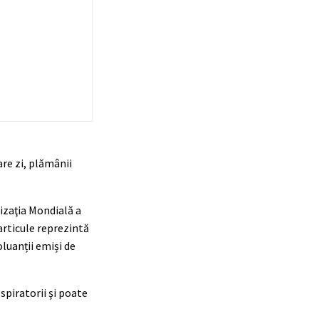
are zi, plămânii
nizaţia Mondială a
particule reprezintă
oluanții emiși de
spiratorii şi poate