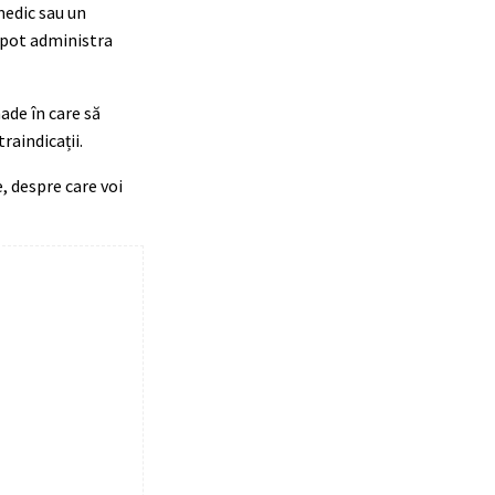
medic sau un
 pot administra
de în care să
raindicații.
 despre care voi