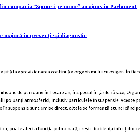
 din campania “Spune-i pe nume” au ajuns în Parlament
re majoră în prevenție și diagnostic
 ajută la aprovizionarea continuă a organismului cu oxigen. În fiec
.
lioane de persoane în fiecare an, în special în ţările sărace, Orga
alii poluanţi atmosferici, inclusiv particulele în suspensie. Aceste 
ule în suspensie sunt emise direct, altele se formează atunci când p
or, poate afecta funcţia pulmonară, crește incidența infecţiilor re