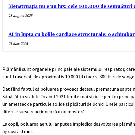
Menstruația nu e un lux: cele 100.000 de semnături
13 august 2025
AI în lupta cu bolile cardiace structurale: o schimba
21 iulie 2025
Plămânii sunt organele principale ale sistemului respirator, care
sunt traversați de aproximativ 10.000 litri aer și 800 litri de sânge
Dat fiind faptul că poluarea provoacă decesul prematur a şapte mi
Sănătăţii a stabilit în anul 2021 limite mai stricte pentru princip
un amestec de particule solide și picături de lichid. Unele partic
diferite surse reacționează în atmosferă.
La copii, poluarea aerului ar putea împiedica dezvoltarea plămânil
agrava astmul.