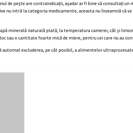
ul de pește are contraindicații, așadar ar fi bine să consultați un 
itive nu intră la categoria medicamente, aceasta nu înseamnă că se
ă minerală naturală plată, la temperatura camerei, cât și limona
oc sau o cantitate foarte mică de miere, pentru cei care nu au cont
tomat excluderea, pe cât posibil, a alimentelor ultraprocesate,