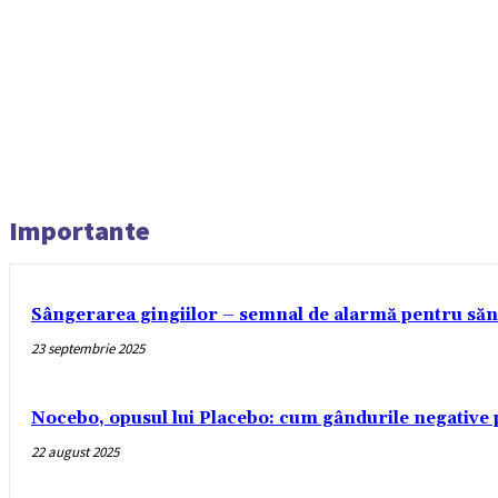
Importante
Sângerarea gingiilor – semnal de alarmă pentru sănă
23 septembrie 2025
Nocebo, opusul lui Placebo: cum gândurile negative 
22 august 2025