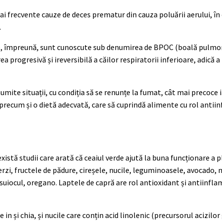
i frecvente cauze de deces prematur din cauza poluării aerului, în c
.
e, împreună, sunt cunoscute sub denumirea de BPOC (boală pulmo
progresivă și ireversibilă a căilor respiratorii inferioare, adică a 
numite situații, cu condiția să se renunțe la fumat, cât mai precoce 
e precum și o dietă adecvată, care să cuprindă alimente cu rol antii
xistă studii care arată că ceaiul verde ajută la buna funcționare a 
erzi, fructele de pădure, cireșele, nucile, leguminoasele, avocado, m
usuiocul, oregano. Laptele de capră are rol antioxidant și antiinf
 și chia, și nucile care conțin acid linolenic (precursorul acizilor