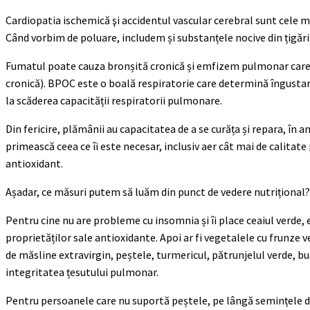
Cardiopatia ischemică şi accidentul vascular cerebral sunt cele ma
Când vorbim de poluare, includem și substanțele nocive din țigări
Fumatul poate cauza bronșită cronică și emfizem pulmonar car
cronică). BPOC este o boală respiratorie care determină îngustarea 
la scăderea capacității respiratorii pulmonare.
Din fericire, plămânii au capacitatea de a se curăța și repara, în a
primească ceea ce îi este necesar, inclusiv aer cât mai de calitat
antioxidant.
Așadar, ce măsuri putem să luăm din punct de vedere nutrițional?
Pentru cine nu are probleme cu insomnia și îi place ceaiul verde, e
proprietăților sale antioxidante. Apoi ar fi vegetalele cu frunze v
de măsline extravirgin, peștele, turmericul, pătrunjelul verde, b
integritatea țesutului pulmonar.
Pentru persoanele care nu suportă peștele, pe lângă semințele de in