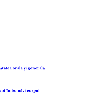
tatea orală și generală
pot îmbolnăvi corpul