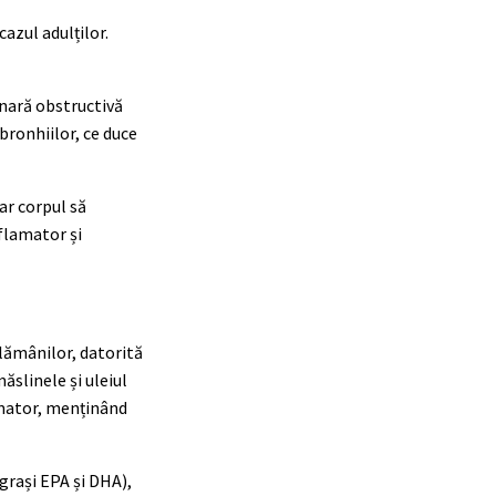
azul adulților.
nară obstructivă
bronhiilor, ce duce
iar corpul să
nflamator și
plămânilor, datorită
ăslinele și uleiul
lamator, menținând
 grași EPA și DHA),