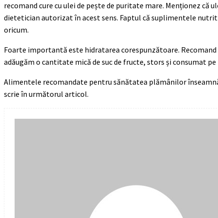
recomand cure cu ulei de pește de puritate mare. Menționez că ulei
dietetician autorizat în acest sens. Faptul că suplimentele nutr
oricum.
Foarte importantă este hidratarea corespunzătoare. Recomand ap
adăugăm o cantitate mică de suc de fructe, stors și consumat pe l
Alimentele recomandate pentru sănătatea plămânilor înseamnă au
scrie în următorul articol.