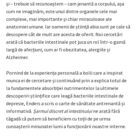
și – trebuie să recunoaștem – cam jenantă a corpului, așa
cum ne imaginăm, este unul dintre organele cele mai
complexe, mai importante și chiar miraculoase ale
anatomiei umane. Iar oamenii de știință abia sunt pe cale să
descopere cât de mult are acesta de oferit. Noi cercetări
arată că bacteriile intestinale pot juca un rol într-o gamă
largă de afecțiuni, cum ar fi obezitatea, alergiile și
Alzheimer.
Pornind de la experiența personală a bolii care a inspirat
munca ei de cercetare și continuând prin a explica totul de
la fundamentele absorbției nutrimentelor la ultimele
descoperiri științifice care leagă bacteriile intestinale de
depresie, Enders a scris o carte de sănătate antrenantă și
informativă.
Șarmul discret al intestinului
ne arată fără
tăgadă că putem să beneficiem cu toții de pe urma
cunoașterii minunatei lumi a funcționării noastre interne.