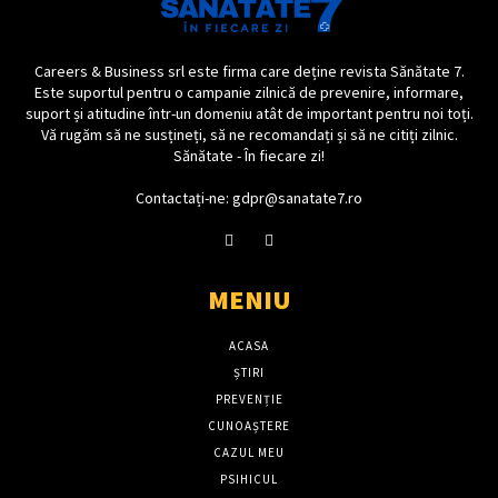
Careers & Business srl este firma care deține revista Sănătate 7.
Este suportul pentru o campanie zilnică de prevenire, informare,
suport și atitudine într-un domeniu atât de important pentru noi toți.
Vă rugăm să ne susțineți, să ne recomandați și să ne citiți zilnic.
Sănătate - În fiecare zi!
Contactați-ne: gdpr@sanatate7.ro
MENIU
ACASA
ȘTIRI
PREVENȚIE
CUNOAȘTERE
CAZUL MEU
PSIHICUL