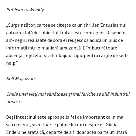
Publishers Weekly
„Surprinzător, cartea se citește ca un thriller. Entuziasmul
autoarei față de subiectul tratat este contagios. Desenele
alb-negru realizate de sora ei reușesc să aducă un plus de
informații într-o manieră amuzantă. E îmbucurătoare
absența rețetelor și a limbajului tipic pentru cărțile de self-
help.”
Self Magazine
Cheia unei vieți mai sănătoase și mai fericite se află înăuntrul
nostru.
Deși intestinul este aproape la fel de important ca inima
sau creierul, știm foarte puține lucruri despre el. Giulia
Enders ne arată că, departe de a fi doar acea parte utilitară