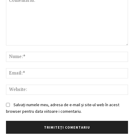
Comentariu:
Nu
Ema
Web
Salvați numele meu, adresa de e-mail și site-ul web în acest
browser pentru data viitoare i comentariu.