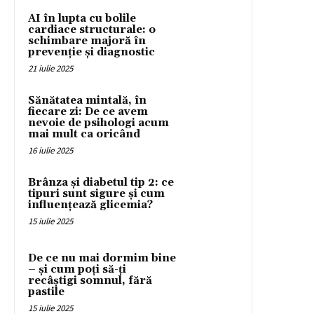
AI în lupta cu bolile
cardiace structurale: o
schimbare majoră în
prevenție și diagnostic
21 iulie 2025
Sănătatea mintală, în
fiecare zi: De ce avem
nevoie de psihologi acum
mai mult ca oricând
16 iulie 2025
Brânza și diabetul tip 2: ce
tipuri sunt sigure și cum
influențează glicemia?
15 iulie 2025
De ce nu mai dormim bine
– și cum poți să-ți
recâștigi somnul, fără
pastile
15 iulie 2025