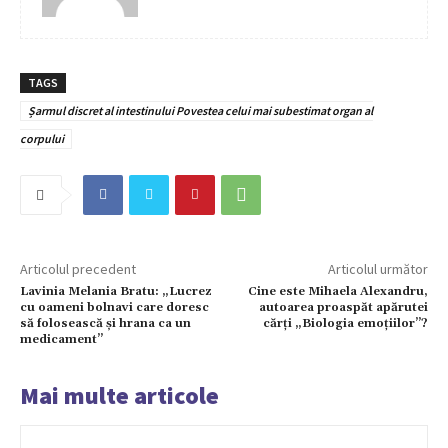
TAGS
Șarmul discret al intestinului Povestea celui mai subestimat organ al
corpului
Articolul precedent
Articolul următor
Lavinia Melania Bratu: „Lucrez
Cine este Mihaela Alexandru,
cu oameni bolnavi care doresc
autoarea proaspăt apărutei
să folosească și hrana ca un
cărți „Biologia emoțiilor”?
medicament”
Mai multe articole