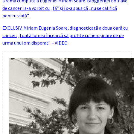
Drama cumplită a Eugeniei Miriam Soare. Bloggeriței bolnave
de cancer i s-a vorbit cu „fă” și i s-a spus că „nu se califică
pentru viață”
EXCLUSIV. Miriam Eugenia Soare, diagnosticată a doua oară cu
cancer: „Toată lumea încearcă să profite cu nerușinare de pe
urma unui om disperat” – VIDEO