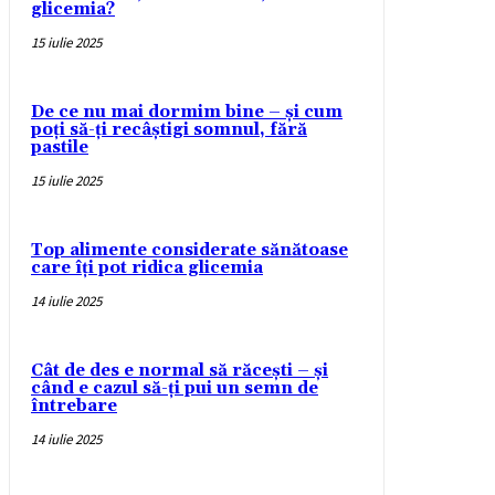
glicemia?
15 iulie 2025
De ce nu mai dormim bine – și cum
poți să-ți recâștigi somnul, fără
pastile
15 iulie 2025
Top alimente considerate sănătoase
care îți pot ridica glicemia
14 iulie 2025
Cât de des e normal să răcești – și
când e cazul să-ți pui un semn de
întrebare
14 iulie 2025