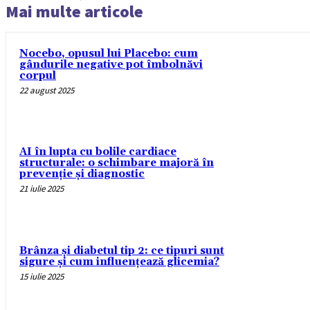
Mai multe articole
Nocebo, opusul lui Placebo: cum
gândurile negative pot îmbolnăvi
corpul
22 august 2025
AI în lupta cu bolile cardiace
structurale: o schimbare majoră în
prevenție și diagnostic
21 iulie 2025
Brânza și diabetul tip 2: ce tipuri sunt
sigure și cum influențează glicemia?
15 iulie 2025