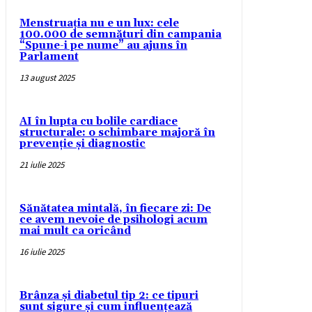
Menstruația nu e un lux: cele
100.000 de semnături din campania
“Spune-i pe nume” au ajuns în
Parlament
13 august 2025
AI în lupta cu bolile cardiace
structurale: o schimbare majoră în
prevenție și diagnostic
21 iulie 2025
Sănătatea mintală, în fiecare zi: De
ce avem nevoie de psihologi acum
mai mult ca oricând
16 iulie 2025
Brânza și diabetul tip 2: ce tipuri
sunt sigure și cum influențează