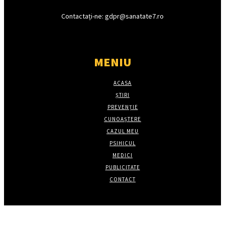
Contactați-ne: gdpr@sanatate7.ro
MENIU
ACASA
ȘTIRI
PREVENȚIE
CUNOAȘTERE
CAZUL MEU
PSIHICUL
MEDICI
PUBLICITATE
CONTACT