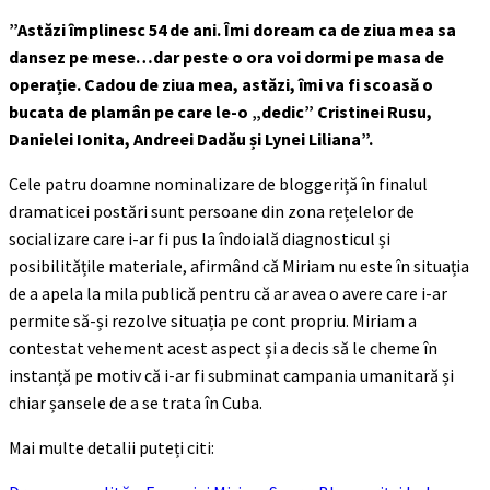
”Astăzi împlinesc 54 de ani. Îmi doream ca de ziua mea sa
dansez pe mese…dar peste o ora voi dormi pe masa de
operație. Cadou de ziua mea, astăzi, îmi va fi scoasă o
bucata de plamân pe care le-o „dedic” Cristinei Rusu,
Danielei Ionita, Andreei Dadău și Lynei Liliana”.
Cele patru doamne nominalizare de bloggeriță în finalul
dramaticei postări sunt persoane din zona rețelelor de
socializare care i-ar fi pus la îndoială diagnosticul și
posibilitățile materiale, afirmând că Miriam nu este în situația
de a apela la mila publică pentru că ar avea o avere care i-ar
permite să-și rezolve situația pe cont propriu. Miriam a
contestat vehement acest aspect și a decis să le cheme în
instanță pe motiv că i-ar fi subminat campania umanitară și
chiar șansele de a se trata în Cuba.
Mai multe detalii puteți citi: