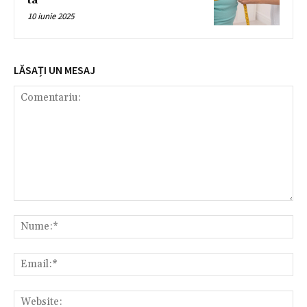
ta
10 iunie 2025
LĂSAȚI UN MESAJ
Comentariu:
Nu
Ema
Web