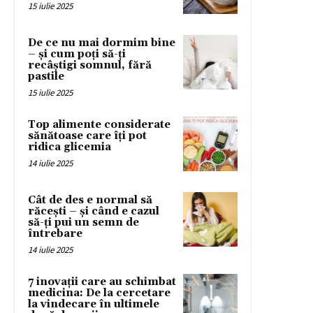
15 iulie 2025
De ce nu mai dormim bine
– și cum poți să-ți
recâștigi somnul, fără
pastile
15 iulie 2025
Top alimente considerate
sănătoase care îți pot
ridica glicemia
14 iulie 2025
Cât de des e normal să
răcești – și când e cazul
să-ți pui un semn de
întrebare
14 iulie 2025
7 inovații care au schimbat
medicina: De la cercetare
la vindecare în ultimele