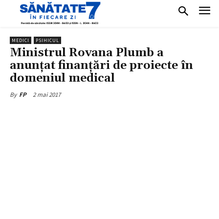
MEDICI
PSIHICUL
Ministrul Rovana Plumb a
anunțat finanțări de proiecte în
domeniul medical
2 mai 2017
By
FP