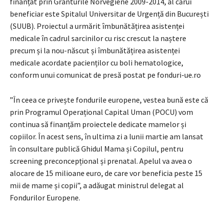
finanțat prin Granturile Norvegiene 2009-2014, al cărui
beneficiar este Spitalul Universitar de Urgență din București
(SUUB). Proiectul a urmărit îmbunătățirea asistenței
medicale în cadrul sarcinilor cu risc crescut la naștere
precum și la nou-născut și îmbunătățirea asistenței
medicale acordate pacienților cu boli hematologice,
conform unui comunicat de presă postat pe fonduri-ue.ro
”În ceea ce privește fondurile europene, vestea bună este că
prin Programul Operațional Capital Uman (POCU) vom
continua să finanțăm proiectele dedicate mamelor și
copiilor. În acest sens, în ultima zi a lunii martie am lansat
în consultare publică Ghidul Mama și Copilul, pentru
screening preconcepțional și prenatal. Apelul va avea o
alocare de 15 milioane euro, de care vor beneficia peste 15
mii de mame și copii”, a adăugat ministrul delegat al
Fondurilor Europene.