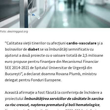
Foto: desiringgod.org
”Calitatea vieții tinerilor cu afecțiuni
cardio-vasculare
și a
bolnavilor de
diabet
se va îmbunătăți semnificativ cu
ajutorul a două proiecte cu o valoare totală de 2,5 milioane
euro propuse pentru finanțare din Mecanismul Financiar
SEE 2014-2021 de Spitalul Universitar de Urgență din
București”, a declarat doamna Rovana Plumb, ministru
delegat pentru Fonduri Europene.
Această afirmație a fost făcută la conferința de închidere a
proiectului
Îmbunătățirea serviciilor de sănătate în sarcina
cu risc crescut, nașterea prematură și boli hematologice
,