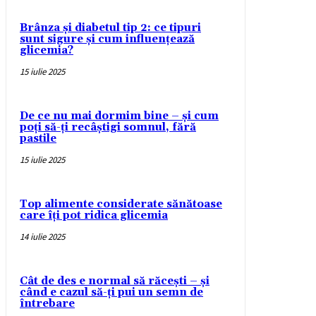
Brânza și diabetul tip 2: ce tipuri
sunt sigure și cum influențează
glicemia?
15 iulie 2025
De ce nu mai dormim bine – și cum
poți să-ți recâștigi somnul, fără
pastile
15 iulie 2025
Top alimente considerate sănătoase
care îți pot ridica glicemia
14 iulie 2025
Cât de des e normal să răcești – și
când e cazul să-ți pui un semn de
întrebare