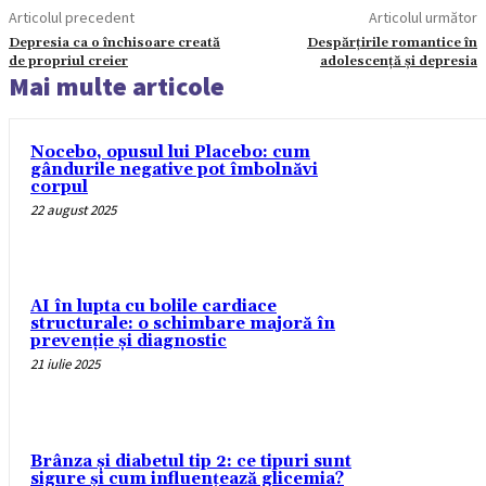
Articolul precedent
Articolul următor
Depresia ca o închisoare creată
Despărțirile romantice în
de propriul creier
adolescență și depresia
Mai multe articole
Nocebo, opusul lui Placebo: cum
gândurile negative pot îmbolnăvi
corpul
22 august 2025
AI în lupta cu bolile cardiace
structurale: o schimbare majoră în
prevenție și diagnostic
21 iulie 2025
Brânza și diabetul tip 2: ce tipuri sunt
sigure și cum influențează glicemia?