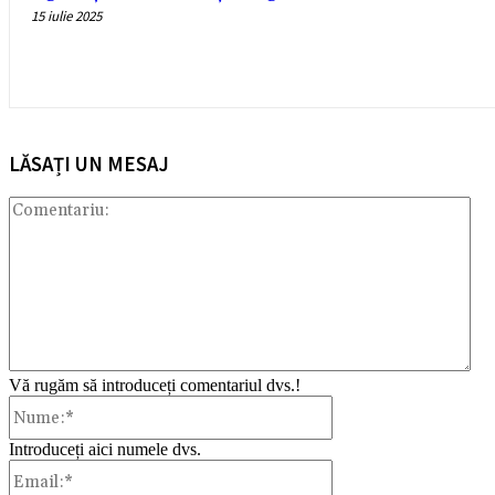
15 iulie 2025
LĂSAȚI UN MESAJ
Com
Vă rugăm să introduceți comentariul dvs.!
Nume:*
Introduceți aici numele dvs.
Email:*