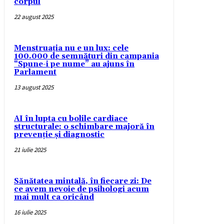
corpul
22 august 2025
Menstruația nu e un lux: cele
100.000 de semnături din campania
“Spune-i pe nume” au ajuns în
Parlament
13 august 2025
AI în lupta cu bolile cardiace
structurale: o schimbare majoră în
prevenție și diagnostic
21 iulie 2025
Sănătatea mintală, în fiecare zi: De
ce avem nevoie de psihologi acum
mai mult ca oricând
16 iulie 2025