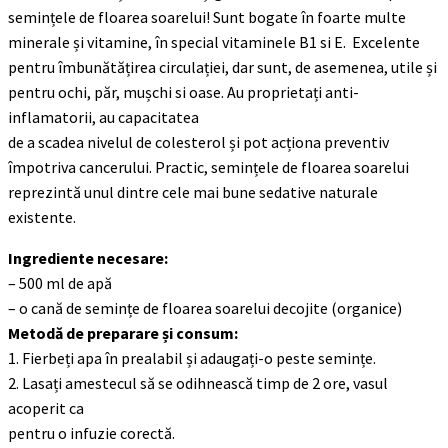
semințele de floarea soarelui! Sunt bogate în foarte multe
minerale și vitamine, în special vitaminele B1 si E. Excelente
pentru îmbunătățirea circulației, dar sunt, de asemenea, utile și
pentru ochi, păr, mușchi si oase. Au proprietați anti-
inflamatorii, au capacitatea
de a scadea nivelul de colesterol și pot acționa preventiv
împotriva cancerului. Practic, semințele de floarea soarelui
reprezintă unul dintre cele mai bune sedative naturale
existente.
Ingrediente necesare:
– 500 ml de apă
– o cană de semințe de floarea soarelui decojite (organice)
Metodă de preparare și consum:
1. Fierbeți apa în prealabil și adaugați-o peste semințe.
2. Lasați amestecul să se odihnească timp de 2 ore, vasul
acoperit ca
pentru o infuzie corectă.