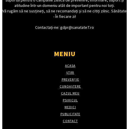
suportul pentru o campanie zilnică de prevenire, informare, suport și
atitudine într-un domeniu atât de important pentru noi toți.
Vă rugăm să ne susțineți, să ne recomandați și să ne citiți zilnic. Sănătate
- În fiecare zi!
Contactați-ne: gdpr@sanatate7.ro
MENIU
ACASA
ȘTIRI
PREVENȚIE
CUNOAȘTERE
CAZUL MEU
PSIHICUL
MEDICI
PUBLICITATE
CONTACT