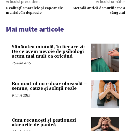
Articolul precedent
Articolul următor
Realitățile paralele și capcanele
Metodă antică de purificare a
mentale în depresie
sângelui
Mai multe articole
Sănătatea mintală, în fiecare zi:
De ce avem nevoie de psihologi
acum mai mult ca oricând
16 iulie 2025
Burnout-ul nu e doar oboseală –
semne, cauze și soluții reale
6 iunie 2025
Cum recunoști și gestionezi
atacurile de panică