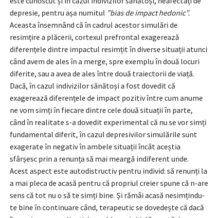
este cunoscut și în cazul indivizilor sănătoși, neafectați de
depresie, pentru așa numitul
”bias de impact hedonic”.
Aceasta însemnând că în cadrul acestor simulări de
resimțire a plăcerii, cortexul prefrontal exagerează
diferențele dintre impactul resimțit în diverse situații atunci
când avem de ales în a merge, spre exemplu în două locuri
diferite, sau a avea de ales între două traiectorii de viață.
Dacă, în cazul indivizilor sănătoși a fost dovedit că
exagerează diferențele de impact pozitiv între cum anume
ne vom simți în fiecare dintre cele două situații în parte,
când în realitate s-a dovedit experimental că nu se vor simți
fundamental diferit, în cazul depresivilor simulările sunt
exagerate în negativ în ambele situații încât aceștia
sfârșesc prin a renunța să mai meargă indiferent unde.
Acest aspect este autodistructiv pentru individ: să renunți la
a mai pleca de acasă pentru că propriul creier spune că n-are
sens că tot nu o să te simți bine. Și rămâi acasă nesimțindu-
te bine în continuare când, terapeutic se dovedește că dacă