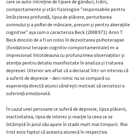
care se auto-întreține de tipare de gânduri, trăiri,
comportamente și stări fiziologice ”responsabile pentru
întârzierea profundă, lipsa de plăcere, perturbarea
somnului și a poftei de mâncare, precum și pentru aberațiile
cognitive” așa cum o caracteriza Beck (2008:971). Aron T.
Beck dincolo de a fi un colos în dezvoltarea psihoterapiei
(fondatorul terapiei cognitiv-comportamentale) m-a
impresionat întotdeauna cu profunzimea observațiilor și
atenția pentru detaliu manifestate în analiza și tratarea
depresiei. Ulterior am aflat că a declarat într-un interviu că
a suferit de depresie – deci nimic nu se compară cu
experiența directă atunci când ești motivat să cercetezi o
suferință emoțională.
În cazul unei persoane ce suferă de depresie, lipsa plăcerii,
inactivitatea, lipsa de interes și reacție la ceea ce se
întâmplă în jurul său apare în stadii mult mai timpurii. Mai
trist este faptul că aceasta alunecă în respectiva