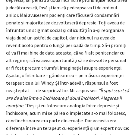
judecătorească, însă știam că pedeapsa va fi de ordinul
anilor. Mai avusesem pacienți care făcuseră condamnări
penale și majoritatea dezvoltaseră depresie. Toți aveau de
înfruntat un stigmat social și dificultăți în a-și reorganiza
viața după un astfel de capitol, dar niciunul nu avea de
revenit acolo pentru o lungă perioadă de timp. Să-i promiți
că va fi mai bine de data aceasta, că va fi alt penitenciar cu
alt regim și că va avea oportunități să se dezvolte personal
ar fi fost precum triumful imaginației asupra experienței.
Așadar, o întrebare – gândeam eu – pe măsura experienței
terapeutice a lui Windy. Și într-adevăr, răspunsul a fost
neașteptat … de surprinzător. Mi-a spus sec:
”Îi spui scurt că
are de ales între o închisoare și două închisori. Alegerea îi
aparține.”
Deși și eu foloseam analogia între depresie și
închisoare, acum mi se părea o impietate s-o mai folosesc,
când închisoarea era parte din ecuație. Dar aceasta era
diferența între un terapeut cu experiență și un expert novice: