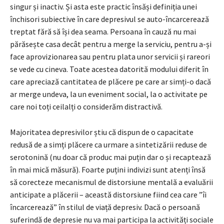
singur și inactiv. Și asta este practic însăși definiția unei
închisori subiective în care depresivul se auto-încarcerează
treptat fără să își dea seama. Persoana în cauză nu mai
părăsește casa decât pentru a merge la serviciu, pentru a-și
face aprovizionarea sau pentru plata unor servicii și rareori
se vede cu cineva. Toate acestea datorită modului diferit în
care apreciază cantitatea de plăcere pe care ar simți-o dacă
ar merge undeva, la un eveniment social, la o activitate pe
care noi toți ceilalți o considerăm distractivă.
Majoritatea depresivilor știu că dispun de o capacitate
redusă de a simți plăcere ca urmare a sintetizării reduse de
serotonină (nu doar că produc mai puțin dar o și recaptează
în mai mică măsură). Foarte puțini indivizi sunt atenți însă
să corecteze mecanismul de distorsiune mentală a evaluării
anticipate a plăcerii – această distorsiune fiind cea care ”îi
încarcerează” în stilul de viață depresiv. Dacă o persoană
suferindă de depresie nu va mai participa la activități sociale