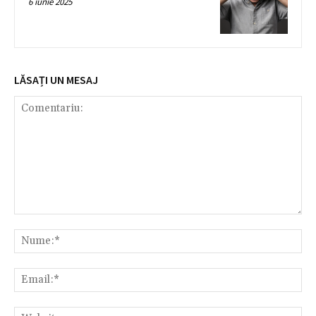
6 iunie 2025
LĂSAȚI UN MESAJ
Comentariu:
Nu
Ema
Web