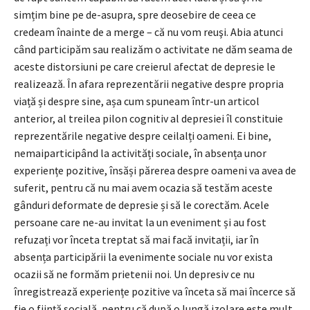
simțim bine pe de-asupra, spre deosebire de ceea ce
credeam înainte de a merge – că nu vom reuşi. Abia atunci
când participăm sau realizăm o activitate ne dăm seama de
aceste distorsiuni pe care creierul afectat de depresie le
realizează. În afara reprezentării negative despre propria
viață și despre sine, așa cum spuneam într-un articol
anterior, al treilea pilon cognitiv al depresiei îl constituie
reprezentările negative despre ceilalți oameni. Ei bine,
nemaiparticipând la activități sociale, în absența unor
experiențe pozitive, însăși părerea despre oameni va avea de
suferit, pentru că nu mai avem ocazia să testăm aceste
gânduri deformate de depresie și să le corectăm. Acele
persoane care ne-au invitat la un eveniment și au fost
refuzați vor înceta treptat să mai facă invitații, iar în
absența participării la evenimente sociale nu vor exista
ocazii să ne formăm prietenii noi. Un depresiv ce nu
înregistrează experiențe pozitive va înceta să mai încerce să
fie o ființă socială, pentru că după o lungă izolare este mult