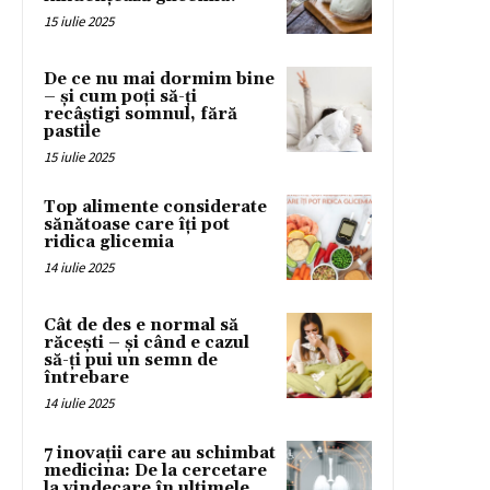
15 iulie 2025
De ce nu mai dormim bine
– și cum poți să-ți
recâștigi somnul, fără
pastile
15 iulie 2025
Top alimente considerate
sănătoase care îți pot
ridica glicemia
14 iulie 2025
Cât de des e normal să
răcești – și când e cazul
să-ți pui un semn de
întrebare
14 iulie 2025
7 inovații care au schimbat
medicina: De la cercetare
la vindecare în ultimele