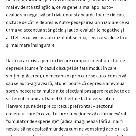
mai evidentă stângăcia, ce va genera mai apoi auto-
evaluarea negativă potrivit unor standarde foarte ridicate
dictate de către depresie. Auto-pedepsirea prin izolare ce va
urma va accentua stângăcia și auto-evaluările negative și
astfel cercul vicios auto-izolant se reia, ceea ce va duce la o
și mai mare însingurare.
Dacă nu ar exista pentru fiecare compartiment afectat de
depresie (cum e în cazul discuției de față modul în care
simțim plăcerea), un mecanism prin care se auto-conservă
sau se auto-agravează, atunci poate că depresia ar evolua
spre vindecare ca multe alte afecțiuni pasagere rezolvate de
sistemul imunitar. Daniel Gilbert de la Universitatea
Harvard spune despre cortexul prefrontal – sectorul
creierului care în cazul tuturor funcționează ca un adevărat
”simulator de experiențe” (adică imaginează fără a mai fi
nevoie să ne deplasăm undeva cum ne vom simți acolo) – că