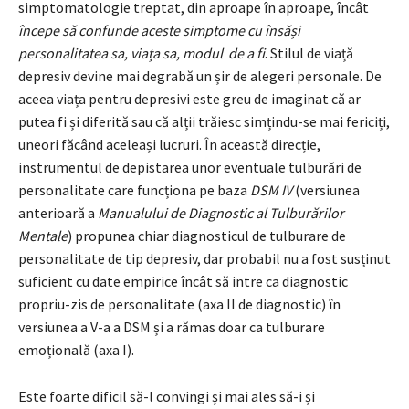
simptomatologie treptat, din aproape în aproape, încât
începe să confunde aceste simptome cu însăși
personalitatea sa, viața sa, modul de a fi
. Stilul de viață
depresiv devine mai degrabă un șir de alegeri personale. De
aceea viața pentru depresivi este greu de imaginat că ar
putea fi și diferită sau că alții trăiesc simțindu-se mai fericiți,
uneori făcând aceleași lucruri. În această direcție,
instrumentul de depistarea unor eventuale tulburări de
personalitate care funcționa pe baza
DSM IV
(versiunea
anterioară a
Manualului de Diagnostic al Tulburărilor
Mentale
) propunea chiar diagnosticul de tulburare de
personalitate de tip depresiv, dar probabil nu a fost susținut
suficient cu date empirice încât să intre ca diagnostic
propriu-zis de personalitate (axa II de diagnostic) în
versiunea a V-a a DSM și a rămas doar ca tulburare
emoțională (axa I).
Este foarte dificil să-l convingi și mai ales să-i și