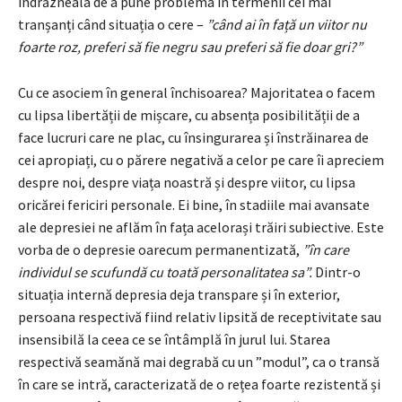
îndrăzneala de a pune problema în termenii cei mai
tranșanți când situația o cere –
”când ai în față un viitor nu
foarte roz, preferi să fie negru sau preferi să fie doar gri?”
Cu ce asociem în general închisoarea? Majoritatea o facem
cu lipsa libertății de mișcare, cu absența posibilității de a
face lucruri care ne plac, cu însingurarea și înstrăinarea de
cei apropiați, cu o părere negativă a celor pe care îi apreciem
despre noi, despre viața noastră și despre viitor, cu lipsa
oricărei fericiri personale. Ei bine, în stadiile mai avansate
ale depresiei ne aflăm în fața acelorași trăiri subiective. Este
vorba de o depresie oarecum permanentizată,
”în care
individul se scufundă cu toată personalitatea sa”.
Dintr-o
situația internă depresia deja transpare și în exterior,
persoana respectivă fiind relativ lipsită de receptivitate sau
insensibilă la ceea ce se întâmplă în jurul lui. Starea
respectivă seamănă mai degrabă cu un ”modul”, ca o transă
în care se intră, caracterizată de o rețea foarte rezistentă și