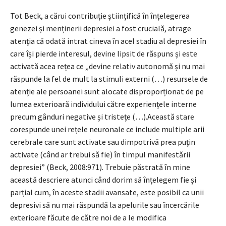
Tot Beck, a cărui contribuție științifică în înțelegerea
genezei și menținerii depresiei a fost crucială, atrage
atenția că odată intrat cineva în acel stadiu al depresiei în
care își pierde interesul, devine lipsit de răspuns și este
activată acea rețea ce „devine relativ autonomă și nu mai
răspunde la fel de mult la stimuli externi (…) resursele de
atenție ale persoanei sunt alocate disproporționat de pe
lumea exterioară individului către experiențele interne
precum gânduri negative și tristețe (…).Această stare
corespunde unei rețele neuronale ce include multiple arii
cerebrale care sunt activate sau dimpotrivă prea puțin
activate (când ar trebui să fie) în timpul manifestării
depresiei” (Beck, 2008:971). Trebuie păstrată în mine
această descriere atunci când dorim să înțelegem fie și
parțial cum, în aceste stadii avansate, este posibil ca unii
depresivi să nu mai răspundă la apelurile sau încercările
exterioare făcute de către noi de a le modifica