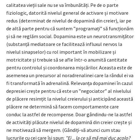
calitatea vieții sale nu se va îmbunătăți. Pe de o parte
fiziologic, datorită nivelul general de activare și motivare
redus (determinat de nivelul de dopamină din creier), iar pe
de altă parte pentru că suntem ”programați” să funcționăm
și să ne reglăm social. Dopamina este un neurotransmițător
(substanță mediatoare ce facilitează influxul nervos la
nivelul sinapselor) cu rol important în mobilizare și
motricitate și trebuie să se afle într-o anumită cantitate
pentru controlul și coordonarea mișcărilor. Aceasta este de
asemenea un precursor al noradrenalinei care la rândul ei va
fi transformată în adrenalină. Relevanța dopaminei în cazul
depresiei crește pentru că este un ”negociator” al nivelului
de plăcere resimțit la nivelul creierului și anticipând această
plăcere ne determină să facem comportamente care
conduc la astfel de recompense. Doar gândindu-ne la astfel
de activități plăcute nivelul de dopamină din creier crește și
ne motivează să mergem. (Gândiți-vă atunci cum stau
lucrurile cu cei care își spun:
”Ei .. la ce să mă mai duc acolo?