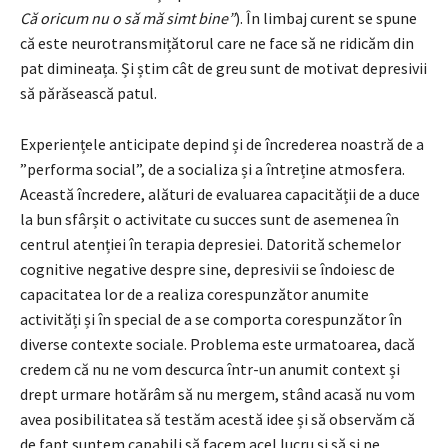
Că oricum nu o să mă simt bine”
). În limbaj curent se spune
că este neurotransmițătorul care ne face să ne ridicăm din
pat dimineața. Și știm cât de greu sunt de motivat depresivii
să părăsească patul.
Experiențele anticipate depind și de încrederea noastră de a
”performa social”, de a socializa și a întreține atmosfera.
Această încredere, alături de evaluarea capacității de a duce
la bun sfârșit o activitate cu succes sunt de asemenea în
centrul atenției în terapia depresiei. Datorită schemelor
cognitive negative despre sine, depresivii se îndoiesc de
capacitatea lor de a realiza corespunzător anumite
activități și în special de a se comporta corespunzător în
diverse contexte sociale. Problema este urmatoarea, dacă
credem că nu ne vom descurca într-un anumit context și
drept urmare hotărâm să nu mergem, stând acasă nu vom
avea posibilitatea să testăm acestă idee și să observăm că
de fapt suntem capabili să facem acel lucru și să şi ne