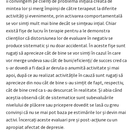
îi convingem pe clienți de problema inițială creată de
mintea lor și merg împinși de către terapeut la diferite
activități și evenimente, prin activarea comportamentală
se vor simți mult mai bine decât se simțeau ințial. Chiar
există fișe de lucru în terapie pentru a le demonstra
clienților că distorsiunea lor de evaluare în negativ se
produce sistematic și nu doar accidental. În aceste fişe sunt
rugați să aprecieze cât de bine se vor simți în cazul în care
vor merge undeva sau cât de buni/eficienți/ de succes cred ca
s-ar dovedi a fi dacă ar derula o anumită activitate și mai
apoi, după ce au realizat activitățile în cauză sunt rugați să
aprecieze din nou cât de bine s-au simțit de fapt, respectiv,
cât de bine cred ca s-au descurcat în realitate. Și abia când
aceștia observă cât de sistematice sunt subevaluările
nivelului de plăcere sau pricepere dovedit se lasă cu greu
convinși că nu se mai pot baza pe estimările lor și devin mai
activi. Încercați aceste evaluari pre și post-acțiune cu un
apropiat afectat de depresie.