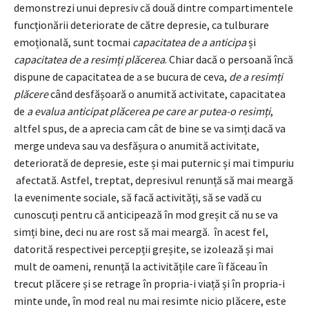
demonstrezi unui depresiv că două dintre compartimentele
funcționării deteriorate de către depresie, ca tulburare
emoțională, sunt tocmai
capacitatea de a anticipa
și
capacitatea de a resimți plăcerea
. Chiar dacă o persoană încă
dispune de capacitatea de a se bucura de ceva,
de a resimți
plăcere
când desfășoară o anumită activitate, capacitatea
de
a evalua anticipat plăcerea pe care ar putea-o resimți
,
altfel spus, de a aprecia cam cât de bine se va simți dacă va
merge undeva sau va desfășura o anumită activitate,
deteriorată de depresie, este și mai puternic și mai timpuriu
afectată. Astfel, treptat, depresivul renunță să mai meargă
la evenimente sociale, să facă activități, să se vadă cu
cunoscuți pentru că anticipează în mod greșit că nu se va
simți bine, deci nu are rost să mai meargă. în acest fel,
datorită respectivei percepții greșite, se izolează și mai
mult de oameni, renunță la activitățile care îi făceau în
trecut plăcere și se retrage în propria-i viață și în propria-i
minte unde, în mod real nu mai resimte nicio plăcere, este