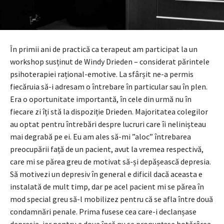
În primii ani de practică ca terapeut am participat la un
workshop susținut de Windy Drieden – considerat părintele
psihoterapiei rațional-emotive. La sfârșit ne-a permis
fiecăruia să-i adresam o întrebare în particular sau în plen.
Era o oportunitate importantă, în cele din urmă nu în
fiecare zi îți stă la dispoziție Drieden. Majoritatea colegilor
au optat pentru întrebări despre lucruri care îi nelinișteau
mai degrabă pe ei. Eu am ales să-mi ”aloc” întrebarea
preocupării față de un pacient, avut la vremea respectivă,
care mi se părea greu de motivat să-și depășească depresia.
Să motivezi un depresiv în general e dificil dacă aceasta e
instalată de mult timp, dar pe acel pacient mi se părea în
mod special greu să-l mobilizez pentru că se afla între două
condamnări penale. Prima fusese cea care-i declanșase
depresia, iar pentru a doua încă nu se pronunțase hotărârea