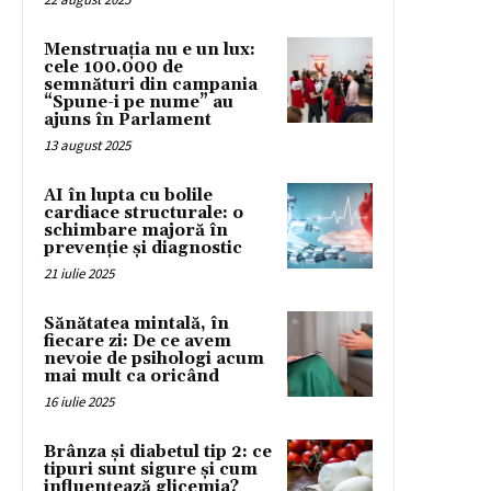
Menstruația nu e un lux:
cele 100.000 de
semnături din campania
“Spune-i pe nume” au
ajuns în Parlament
13 august 2025
AI în lupta cu bolile
cardiace structurale: o
schimbare majoră în
prevenție și diagnostic
21 iulie 2025
Sănătatea mintală, în
fiecare zi: De ce avem
nevoie de psihologi acum
mai mult ca oricând
16 iulie 2025
Brânza și diabetul tip 2: ce
tipuri sunt sigure și cum
influențează glicemia?