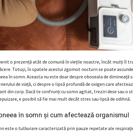
venit o prezență atât de comună în viețile noastre, încât mulți îl t
ăcere. Totuși, în spatele acestui zgomot nocturn se poate ascunde
neea în somn. Aceasta nu este doar despre oboseala de dimineață s
nerului de viață, ci despre o lipsă profundă de oxigen care afecteaz
t din corp. Dacă te confrunți cu somn agitat, treziri dese sau o s
puizare, e posibil să fie mai mult decât stres sau lipsă de odihnă.
apneea în somn și cum afectează organismul
 este o tulburare caracterizată prin pauze repetate ale respirație