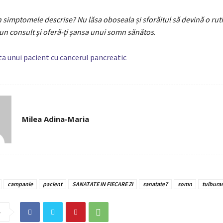
în simptomele descrise? Nu lăsa oboseala și sforăitul să devină o rut
n consult și oferă-ți șansa unui somn sănătos
.
a unui pacient cu cancerul pancreatic
Milea Adina-Maria
campanie
pacient
SANATATE IN FIECARE ZI
sanatate7
somn
tulbura
e