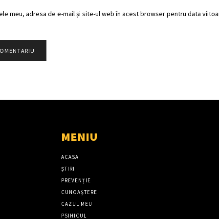
ele meu, adresa de e-mail și site-ul web în acest browser pentru data viitoar
MENIU
ACASA
ȘTIRI
PREVENȚIE
CUNOAȘTERE
CAZUL MEU
PSIHICUL