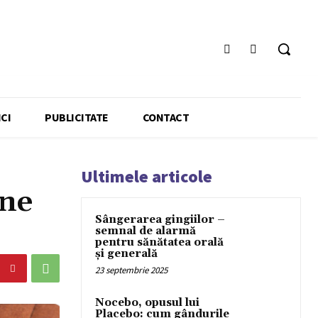
CI
PUBLICITATE
CONTACT
Ultimele articole
une
Sângerarea gingiilor –
semnal de alarmă
pentru sănătatea orală
și generală
23 septembrie 2025
Nocebo, opusul lui
Placebo: cum gândurile