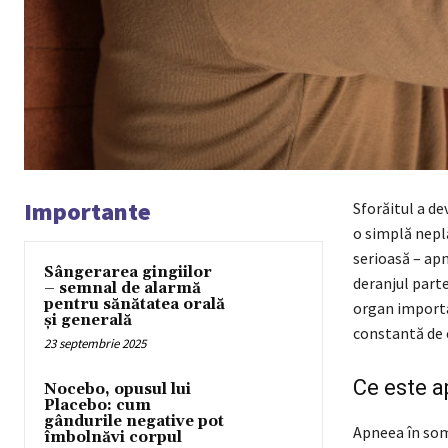
Importante
Sforăitul a de
o simplă nepl
serioasă – ap
Sângerarea gingiilor
deranjul parte
– semnal de alarmă
pentru sănătatea orală
organ importan
și generală
constantă de e
23 septembrie 2025
Ce este 
Nocebo, opusul lui
Placebo: cum
gândurile negative pot
Apneea în somn
îmbolnăvi corpul