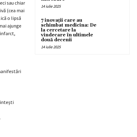
eci sau chiar
14 iulie 2025
ivă (cea mai
ică o lipsă
7 inovații care au
schimbat medicina: De
 mai ajunge
la cercetare la
infarct,
vindecare în ultimele
două decenii
14 iulie 2025
manifestări
intești
.