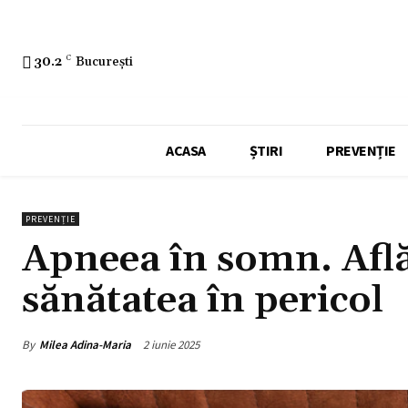
30.2
C
București
ACASA
ȘTIRI
PREVENȚIE
PREVENȚIE
Apneea în somn. Află
sănătatea în pericol
By
Milea Adina-Maria
2 iunie 2025