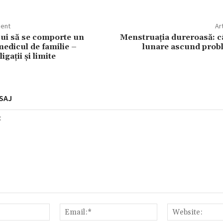
dent
Ar
ui să se comporte un
Menstruația dureroasă: c
medicul de familie –
lunare ascund prob
igații și limite
SAJ
Nume:*
Email:*