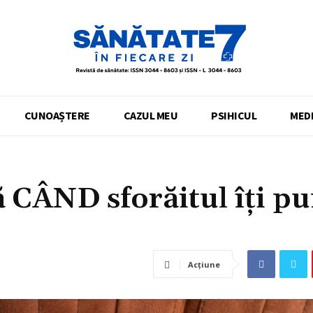
CUNOAȘTERE
CAZUL MEU
PSIHICUL
MEDI
 CÂND sforăitul îți p
Acțiune