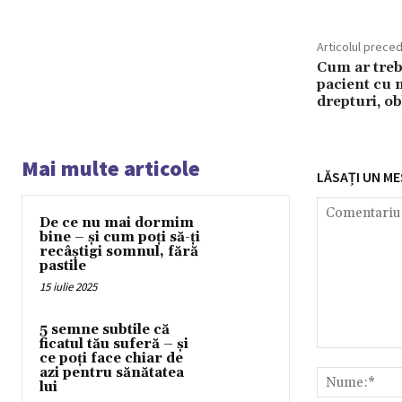
Articolul prece
Cum ar treb
pacient cu 
drepturi, obl
Mai multe articole
LĂSAȚI UN ME
De ce nu mai dormim
bine – și cum poți să-ți
recâștigi somnul, fără
pastile
15 iulie 2025
5 semne subtile că
ficatul tău suferă – și
Comentariu:
ce poți face chiar de
azi pentru sănătatea
lui