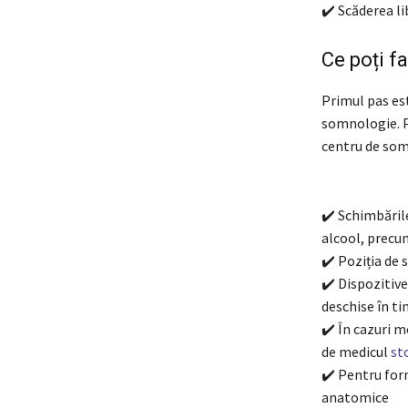
✔️ Scăderea li
Ce poți f
Primul pas es
somnologie. P
centru de somn
✔️ Schimbările
alcool, precu
✔️ Poziția de 
✔️ Dispozitiv
deschise în t
✔️ În cazuri 
de medicul
st
✔️ Pentru form
anatomice