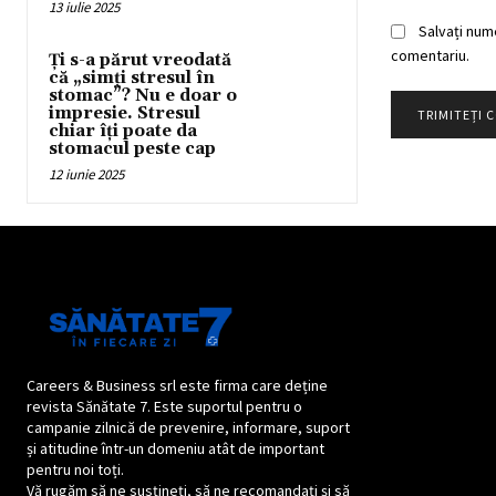
13 iulie 2025
Salvați num
comentariu.
Ți s-a părut vreodată
că „simți stresul în
stomac”? Nu e doar o
impresie. Stresul
chiar îți poate da
stomacul peste cap
12 iunie 2025
Careers & Business srl este firma care deține
revista Sănătate 7. Este suportul pentru o
campanie zilnică de prevenire, informare, suport
și atitudine într-un domeniu atât de important
pentru noi toți.
Vă rugăm să ne susțineți, să ne recomandați și să