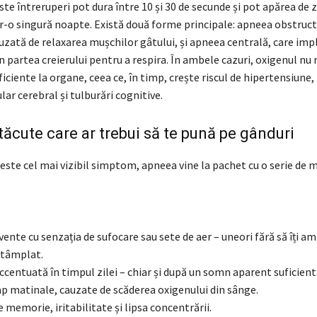
te întreruperi pot dura între 10 și 30 de secunde și pot apărea de z
tr-o singură noapte. Există două forme principale: apneea obstruct
uzată de relaxarea mușchilor gâtului, și apneea centrală, care impl
 partea creierului pentru a respira. În ambele cazuri, oxigenul nu
uficiente la organe, ceea ce, în timp, crește riscul de hipertensiune, 
lar cerebral și tulburări cognitive.
ăcute care ar trebui să te pună pe gânduri
 este cel mai vizibil simptom, apneea vine la pachet cu o serie de 
cvente cu senzația de sufocare sau sete de aer – uneori fără să îți am
ntâmplat.
centuată în timpul zilei – chiar și după un somn aparent suficient
ap matinale, cauzate de scăderea oxigenului din sânge.
e memorie, iritabilitate și lipsa concentrării.