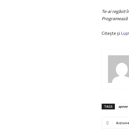
Te-ai regăsit 
Programează u
Citește și
Lupt
TAGS
apnee
Acțiun