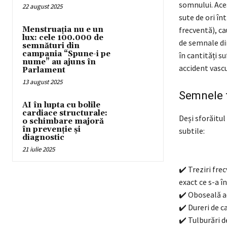
somnului. Aces
22 august 2025
sute de ori în
Menstruația nu e un
frecventă), ca
lux: cele 100.000 de
de semnale din
semnături din
campania “Spune-i pe
în cantități s
nume” au ajuns în
accident vascu
Parlament
13 august 2025
Semnele t
AI în lupta cu bolile
cardiace structurale:
Deși sforăitul
o schimbare majoră
în prevenție și
subtile:
diagnostic
21 iulie 2025
✔️ Treziri fre
exact ce s-a î
✔️ Oboseală ac
✔️ Dureri de c
✔️ Tulburări d