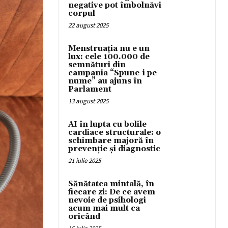
negative pot îmbolnăvi
corpul
22 august 2025
Menstruația nu e un
lux: cele 100.000 de
semnături din
campania “Spune-i pe
nume” au ajuns în
Parlament
13 august 2025
AI în lupta cu bolile
cardiace structurale: o
schimbare majoră în
prevenție și diagnostic
21 iulie 2025
Sănătatea mintală, în
fiecare zi: De ce avem
nevoie de psihologi
acum mai mult ca
oricând