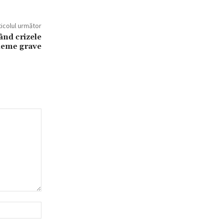
ticolul următor
ând crizele
leme grave
Website: