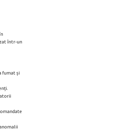
în
zat într-un
a fumat și
nți.
atorii
recomandate
 anomalii