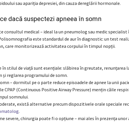
bidoului sau apariția depresiei, din cauza dereglării hormonale.
ace dacă suspectezi apneea în somn
te consultul medical – ideal la un pneumolog sau medic specialist 
olisomnografia este standardul de aur în diagnostic: un test reali
, care monitorizează activitatea corpului în timpul nopții.
 în stilul de viață sunt esențiale: slăbirea în greutate, renunțarea l
m și reglarea programului de somn.
somn – dormitul pe o parte reduce episoadele de apnee la unii pacie
ele CPAP (Continuous Positive Airway Pressure) mențin căile respir
impul somnului.
moderate, există alternative precum dispozitivele orale speciale 
omatolog
.
e severe, chirurgia poate fi o opțiune – mai ales în prezența unor