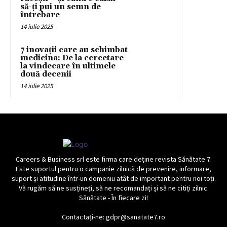
să-ți pui un semn de
întrebare
14 iulie 2025
7 inovații care au schimbat
medicina: De la cercetare
la vindecare în ultimele
două decenii
14 iulie 2025
Careers & Business srl este firma care deține revista Sănătate 7.
Este suportul pentru o campanie zilnică de prevenire, informare,
suport și atitudine într-un domeniu atât de important pentru noi toți.
Vă rugăm să ne susțineți, să ne recomandați și să ne citiți zilnic.
Sănătate - În fiecare zi!
Contactați-ne: gdpr@sanatate7.ro