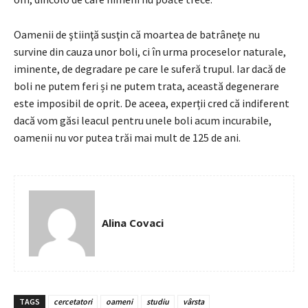
Oamenii de ştiinţă susţin că moartea de batrânețe nu
survine din cauza unor boli, ci în urma proceselor naturale,
iminente, de degradare pe care le suferă trupul. Iar dacă de
boli ne putem feri și ne putem trata, această degenerare
este imposibil de oprit. De aceea, experții cred că indiferent
dacă vom găsi leacul pentru unele boli acum incurabile,
oamenii nu vor putea trăi mai mult de 125 de ani.
Alina Covaci
TAGS
cercetatori
oameni
studiu
vârsta