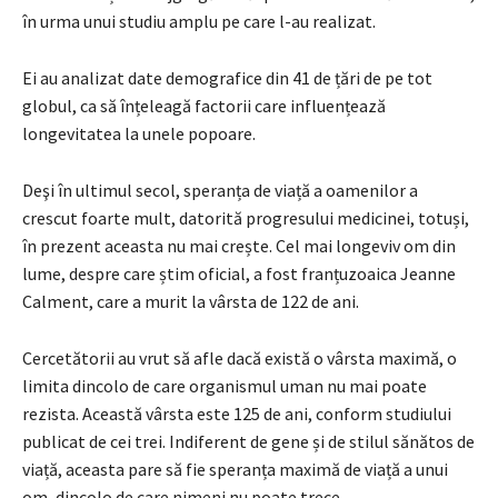
în urma unui studiu amplu pe care l-au realizat.
Ei au analizat date demografice din 41 de țări de pe tot
globul, ca să înțeleagă factorii care influențează
longevitatea la unele popoare.
Deşi în ultimul secol, speranța de viață a oamenilor a
crescut foarte mult, datorită progresului medicinei, totuși,
în prezent aceasta nu mai crește. Cel mai longeviv om din
lume, despre care știm oficial, a fost franțuzoaica Jeanne
Calment, care a murit la vârsta de 122 de ani.
Cercetătorii au vrut să afle dacă există o vârsta maximă, o
limita dincolo de care organismul uman nu mai poate
rezista. Această vârsta este 125 de ani, conform studiului
publicat de cei trei. Indiferent de gene și de stilul sănătos de
viață, aceasta pare să fie speranța maximă de viață a unui
om, dincolo de care nimeni nu poate trece.