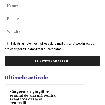
Nu
Ema
Web
Salvați numele meu, adresa de e-mail și site-ul web în acest
browser pentru data viitoare i comentariu.
Ultimele articole
Sângerarea gingiilor –
semnal de alarmă pentru
sănătatea orală și
generală