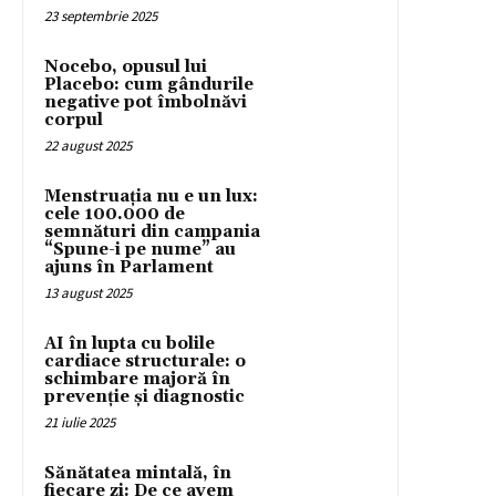
23 septembrie 2025
Nocebo, opusul lui
Placebo: cum gândurile
negative pot îmbolnăvi
corpul
22 august 2025
Menstruația nu e un lux:
cele 100.000 de
semnături din campania
“Spune-i pe nume” au
ajuns în Parlament
13 august 2025
AI în lupta cu bolile
cardiace structurale: o
schimbare majoră în
prevenție și diagnostic
21 iulie 2025
Sănătatea mintală, în
fiecare zi: De ce avem