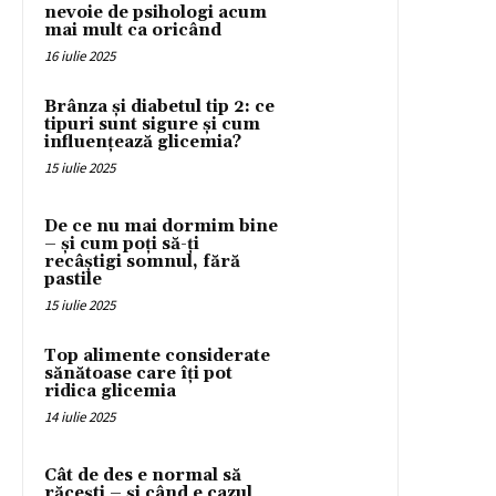
nevoie de psihologi acum
mai mult ca oricând
16 iulie 2025
Brânza și diabetul tip 2: ce
tipuri sunt sigure și cum
influențează glicemia?
15 iulie 2025
De ce nu mai dormim bine
– și cum poți să-ți
recâștigi somnul, fără
pastile
15 iulie 2025
Top alimente considerate
sănătoase care îți pot
ridica glicemia
14 iulie 2025
Cât de des e normal să
răcești – și când e cazul