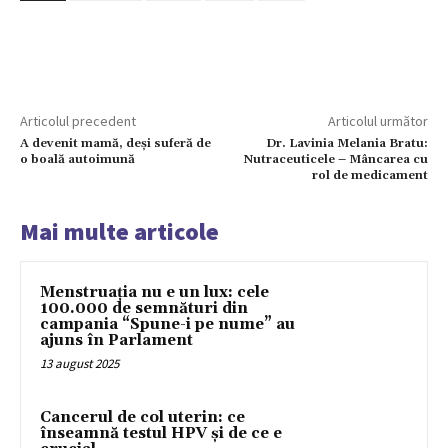
Articolul precedent
Articolul următor
A devenit mamă, deși suferă de
Dr. Lavinia Melania Bratu:
o boală autoimună
Nutraceuticele – Mâncarea cu
rol de medicament
Mai multe articole
Menstruația nu e un lux: cele
100.000 de semnături din
campania “Spune-i pe nume” au
ajuns în Parlament
13 august 2025
Cancerul de col uterin: ce
înseamnă testul HPV și de ce e