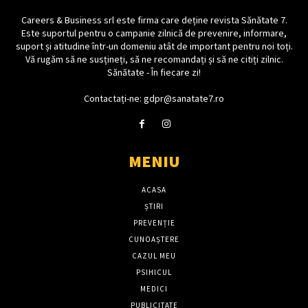
Careers & Business srl este firma care deține revista Sănătate 7.
Este suportul pentru o campanie zilnică de prevenire, informare,
suport și atitudine într-un domeniu atât de important pentru noi toți.
Vă rugăm să ne susțineți, să ne recomandați și să ne citiți zilnic.
Sănătate - În fiecare zi!
Contactați-ne: gdpr@sanatate7.ro
MENIU
ACASA
ȘTIRI
PREVENȚIE
CUNOAȘTERE
CAZUL MEU
PSIHICUL
MEDICI
PUBLICITATE