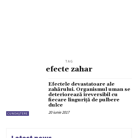
TAG
efecte zahar
Efectele devastatoare ale
zahărului. Organismul uman se
deteriorează ireversibil cu
fiecare linguriță de pulbere
dulce
20 iunie 2017
CUNOAȘTERE
Latest news