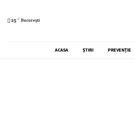
25
C
București
ACASA
ȘTIRI
PREVENȚIE