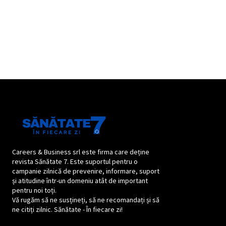
Careers & Business srl este firma care deține
revista Sănătate 7. Este suportul pentru o
campanie zilnică de prevenire, informare, suport
și atitudine într-un domeniu atât de important
pentru noi toți.
Vă rugăm să ne susțineți, să ne recomandați și să
ne citiți zilnic. Sănătate - În fiecare zi!