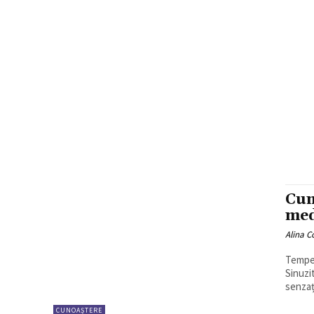
Cum
med
Alina C
Temper
Sinuzi
senzați
CUNOAȘTERE