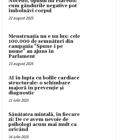
Nocebo, opusul lui Placebo:
cum gândurile negative pot
îmbolnăvi corpul
22 august 2025
Menstruația nu e un lux: cele
100.000 de semnături din
campania “Spune-i pe
nume” au ajuns în
Parlament
13 august 2025
AI în lupta cu bolile cardiace
structurale: o schimbare
majoră în prevenție și
diagnostic
21 iulie 2025
Sănătatea mintală, în fiecare
zi: De ce avem nevoie de
psihologi acum mai mult ca
oricând
16 iulie 2025