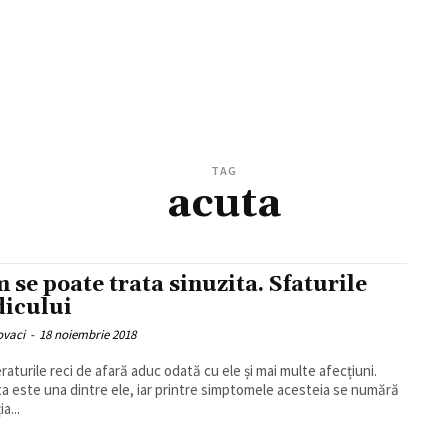
TAG
acuta
 se poate trata sinuzita. Sfaturile
icului
ovaci
-
18 noiembrie 2018
aturile reci de afară aduc odată cu ele și mai multe afecțiuni.
ta este una dintre ele, iar printre simptomele acesteia se numără
a...