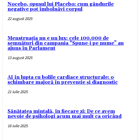
Nocebo, opusul lui Placebo: cum gândurile
negative pot îmbolnăvi corpul
22 august 2025
Menstruația nu e un lux: cele 100.000 de
semnături din campania “Spune-i pe nume” au
ajuns în Parlament
13 august 2025
AI în lupta cu bolile cardiace structurale: o
schimbare majoră în prevenție și diagnostic
21 iulie 2025
Sănătatea mintală, în fiecare zi: De ce avem
nevoie de psihologi acum mai mult ca oricând
16 iulie 2025