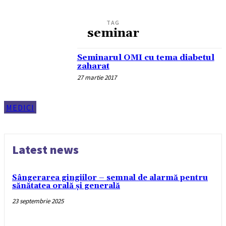
TAG
seminar
Seminarul OMI cu tema diabetul
zaharat
27 martie 2017
MEDICI
Latest news
Sângerarea gingiilor – semnal de alarmă pentru
sănătatea orală și generală
23 septembrie 2025