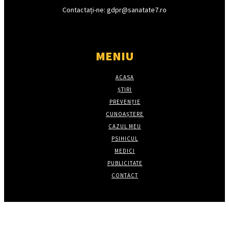
Contactați-ne: gdpr@sanatate7.ro
MENIU
ACASA
ȘTIRI
PREVENȚIE
CUNOAȘTERE
CAZUL MEU
PSIHICUL
MEDICI
PUBLICITATE
CONTACT