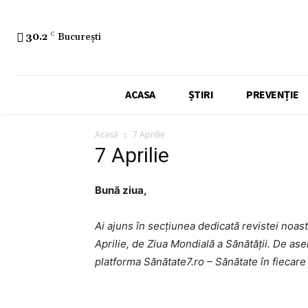
30.2
C
București
ACASA
ȘTIRI
PREVENȚIE
Acasă
7 Aprilie
7 Aprilie
Bună ziua,
Ai ajuns în secțiunea dedicată revistei noastr
Aprilie, de Ziua Mondială a Sănătății. De as
platforma Sănătate7.ro – Sănătate în fiecare 