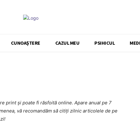
CUNOAȘTERE
CAZUL MEU
PSIHICUL
MEDI
e print și poate fi răsfoită online. Apare anual pe 7
emenea, vă recomandăm să citiți zilnic articolele de pe
zi!