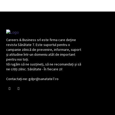
Careers & Business srl este firma care deține
revista Sănătate 7. Este suportul pentru o
campanie zilnică de prevenire, informare, suport
și atitudine într-un domeniu atât de important
pentru noi toți.
Vă rugăm să ne susțineți, să ne recomandați și să
ne citiți zilnic. Sănătate - În fiecare zi!
Contactați-ne: gdpr@sanatate7.ro