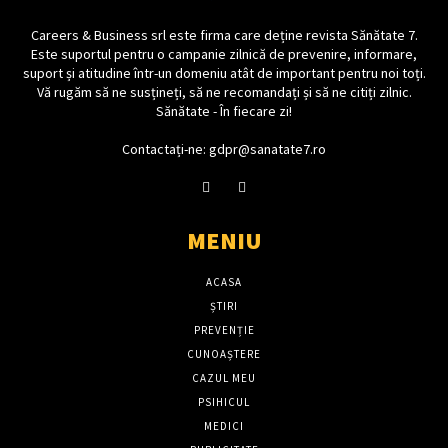
Careers & Business srl este firma care deține revista Sănătate 7.
Este suportul pentru o campanie zilnică de prevenire, informare,
suport și atitudine într-un domeniu atât de important pentru noi toți.
Vă rugăm să ne susțineți, să ne recomandați și să ne citiți zilnic.
Sănătate - În fiecare zi!
Contactați-ne: gdpr@sanatate7.ro
MENIU
ACASA
ȘTIRI
PREVENȚIE
CUNOAȘTERE
CAZUL MEU
PSIHICUL
MEDICI