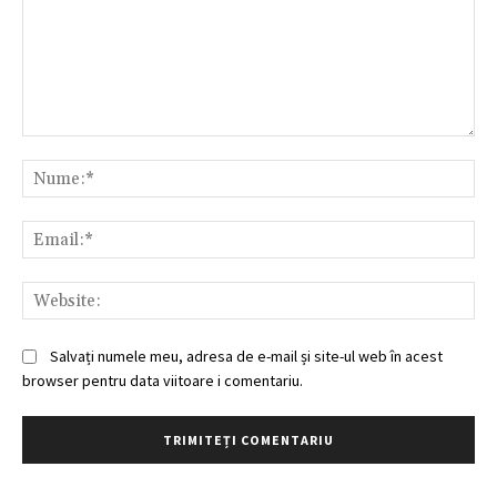
Comentariu:
Nu
Ema
Web
Salvați numele meu, adresa de e-mail și site-ul web în acest
browser pentru data viitoare i comentariu.