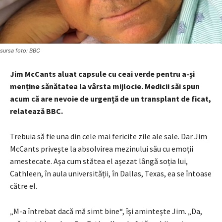
sursa foto: BBC
Jim McCants aluat capsule cu ceai verde pentru a-și
menține sănătatea la vârsta mijlocie. Medicii săi spun
acum că are nevoie de urgență de un transplant de ficat,
relatează BBC.
Trebuia să fie una din cele mai fericite zile ale sale. Dar Jim
McCants privește la absolvirea mezinului său cu emoții
amestecate. Așa cum stătea el așezat lângă soția lui,
Cathleen, în aula universității, în Dallas, Texas, ea se întoase
către el.
„M-a întrebat dacă mă simt bine“, își amintește Jim. „Da,