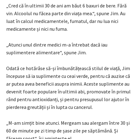
„Cred că în ultimii 30 de ani am băut 6 baxuri de bere. Fără
vin. Alcoolul nu făcea parte din viața mea.“, spune Jim. Au
luat în calcul medicamentele, fumatul, dar nu lua nici
medicamente și nici nu fuma.
„Atunci unul dintre medici m-a întrebat dacă iau
suplimentere alimentare“, spune Jim.
Odată ce hotărâse să-și îmbunătățească stilul de viață, Jim
începuse să ia suplimente cu ceai verde, pentru că auzise că
ar putea avea beneficii asupra inimii. Aceste suplimente au
devenit foarte populare în ultimii abi, promovate în primul
rând pentru antioxidanți, și pentru presupusul lor ajutor în
pierderea greutății și în lupta cu cancerul.
„M-am simțit bine atunci. Mergeam sau alergam între 30 și
60 de minute pe zi timp de șase zile pe săptămână. Și
făceam sport“, își amintește el.