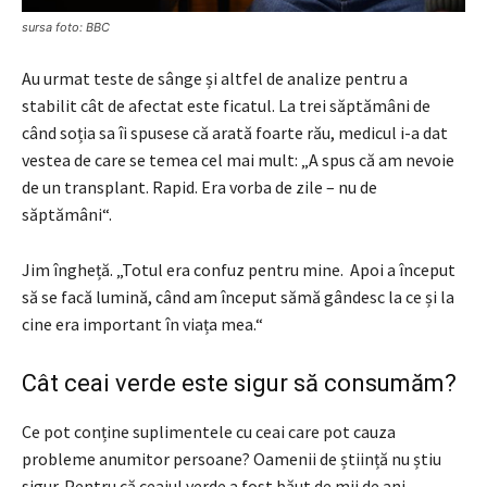
sursa foto: BBC
Au urmat teste de sânge și altfel de analize pentru a
stabilit cât de afectat este ficatul. La trei săptămâni de
când soția sa îi spusese că arată foarte rău, medicul i-a dat
vestea de care se temea cel mai mult: „A spus că am nevoie
de un transplant. Rapid. Era vorba de zile – nu de
săptămâni“.
Jim îngheță. „Totul era confuz pentru mine. Apoi a început
să se facă lumină, când am început sămă gândesc la ce și la
cine era important în viața mea.“
Cât ceai verde este sigur să consumăm?
Ce pot conține suplimentele cu ceai care pot cauza
probleme anumitor persoane? Oamenii de știință nu știu
sigur. Pentru că ceaiul verde a fost băut de mii de ani,