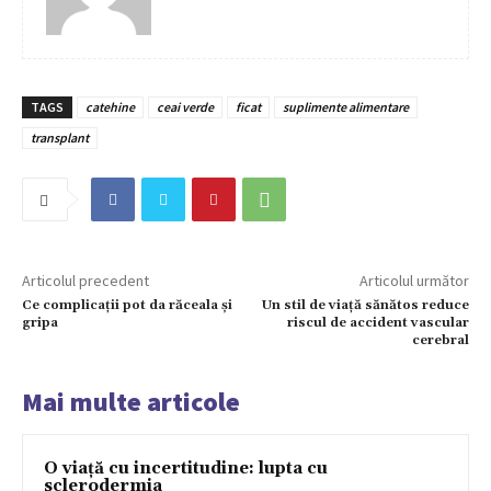
TAGS
catehine
ceai verde
ficat
suplimente alimentare
transplant
Articolul precedent
Articolul următor
Ce complicații pot da răceala și
Un stil de viață sănătos reduce
gripa
riscul de accident vascular
cerebral
Mai multe articole
O viață cu incertitudine: lupta cu
sclerodermia