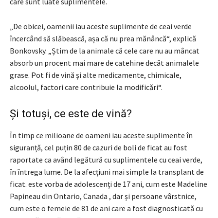
care sunt luate suplimentele.
„De obicei, oamenii iau aceste suplimente de ceai verde
încercând să slăbească, așa că nu prea mănâncă“, explică
Bonkovsky. „Știm de la animale că cele care nu au mâncat
absorb un procent mai mare de catehine decât animalele
grase. Pot fi de vină și alte medicamente, chimicale,
alcoolul, factori care contribuie la modificări“.
Și totuși, ce este de vină?
În timp ce milioane de oameni iau aceste suplimente în
siguranță, cel puțin 80 de cazuri de boli de ficat au fost
raportate ca având legătură cu suplimentele cu ceai verde,
în întrega lume. De la afecțiuni mai simple la transplant de
ficat. este vorba de adolescenți de 17 ani, cum este Madeline
Papineau din Ontario, Canada , dar și persoane vârstnice,
cum este o femeie de 81 de ani care a fost diagnosticată cu