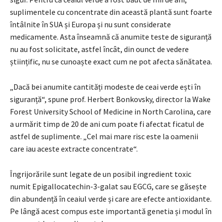
suplimentele cu concentrate din această plantă sunt foarte
întâlnite în SUA și Europa și nu sunt considerate
medicamente. Asta înseamnă că anumite teste de siguranță
nu au fost solicitate, astfel încât, din ounct de vedere
științific, nu se cunoaște exact cum ne pot afecta sănătatea.
„Dacă bei anumite cantități modeste de ceai verde ești în
siguranță“, spune prof. Herbert Bonkovsky, director la Wake
Forest University School of Medicine in North Carolina, care
a urmărit timp de 20 de ani cum poate fi afectat ficatul de
astfel de suplimente. „Cel mai mare risc este la oamenii
care iau aceste extracte concentrate“.
Îngrijorările sunt legate de un posibil ingredient toxic
numit Epigallocatechin-3-galat sau EGCG, care se găsește
din abundență în ceaiul verde și care are efecte antioxidante.
Pe lângă acest compus este importantă genetia și modul în