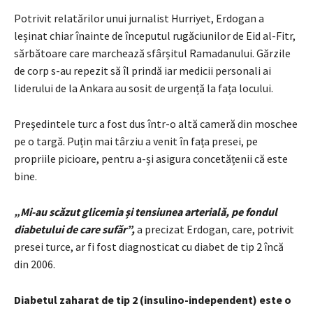
Potrivit relatărilor unui jurnalist Hurriyet, Erdogan a
leșinat chiar înainte de începutul rugăciunilor de Eid al-Fitr,
sărbătoare care marchează sfârșitul Ramadanului. Gărzile
de corp s-au repezit să îl prindă iar medicii personali ai
liderului de la Ankara au sosit de urgență la fața locului.
Preşedintele turc a fost dus într-o altă cameră din moschee
pe o targă. Puțin mai târziu a venit în fața presei, pe
propriile picioare, pentru a-și asigura concetățenii că este
bine.
„Mi-au scăzut glicemia și tensiunea arterială, pe fondul
diabetului de care sufăr”,
a precizat Erdogan, care, potrivit
presei turce, ar fi fost diagnosticat cu diabet de tip 2 încă
din 2006.
Diabetul zaharat de tip 2 (insulino-independent) este o