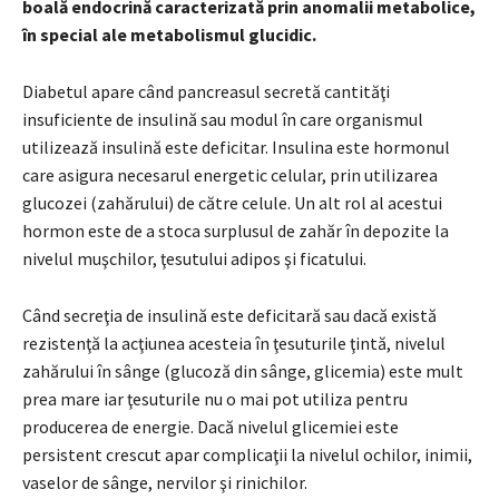
boală endocrină caracterizată prin anomalii metabolice,
în special ale metabolismul glucidic.
Diabetul apare când pancreasul secretă cantităţi
insuficiente de insulină sau modul în care organismul
utilizează insulină este deficitar. Insulina este hormonul
care asigura necesarul energetic celular, prin utilizarea
glucozei (zahărului) de către celule. Un alt rol al acestui
hormon este de a stoca surplusul de zahăr în depozite la
nivelul muşchilor, ţesutului adipos şi ficatului.
Când secreţia de insulină este deficitară sau dacă există
rezistenţă la acţiunea acesteia în ţesuturile ţintă, nivelul
zahărului în sânge (glucoză din sânge, glicemia) este mult
prea mare iar ţesuturile nu o mai pot utiliza pentru
producerea de energie. Dacă nivelul glicemiei este
persistent crescut apar complicaţii la nivelul ochilor, inimii,
vaselor de sânge, nervilor şi rinichilor.