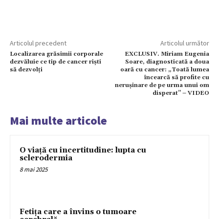
Articolul precedent
Articolul următor
Localizarea grăsimii corporale
EXCLUSIV. Miriam Eugenia
dezvăluie ce tip de cancer riști
Soare, diagnosticată a doua
să dezvolți
oară cu cancer: „Toată lumea
încearcă să profite cu
nerușinare de pe urma unui om
disperat” – VIDEO
Mai multe articole
O viață cu incertitudine: lupta cu
sclerodermia
8 mai 2025
Fetița care a învins o tumoare