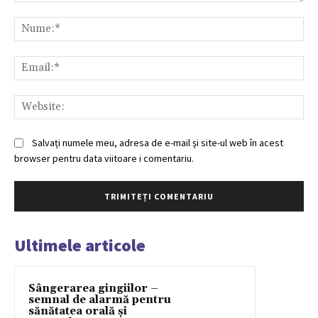
Comentariu:
Nu
Ema
Web
Salvați numele meu, adresa de e-mail și site-ul web în acest
browser pentru data viitoare i comentariu.
Ultimele articole
Sângerarea gingiilor –
semnal de alarmă pentru
sănătatea orală și