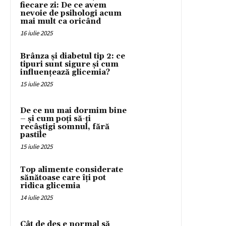
fiecare zi: De ce avem
nevoie de psihologi acum
mai mult ca oricând
16 iulie 2025
Brânza și diabetul tip 2: ce
tipuri sunt sigure și cum
influențează glicemia?
15 iulie 2025
De ce nu mai dormim bine
– și cum poți să-ți
recâștigi somnul, fără
pastile
15 iulie 2025
Top alimente considerate
sănătoase care îți pot
ridica glicemia
14 iulie 2025
Cât de des e normal să