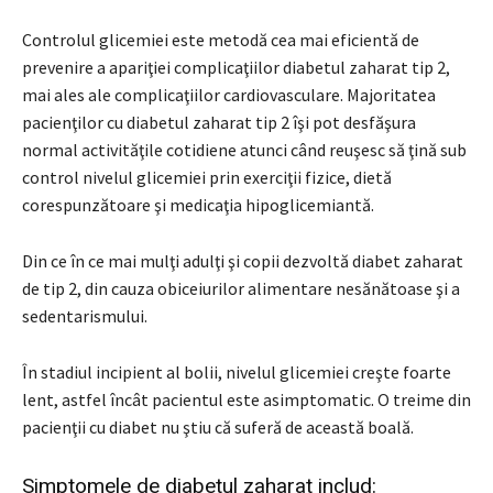
Controlul glicemiei este metodă cea mai eficientă de
prevenire a apariţiei complicaţiilor diabetul zaharat tip 2,
mai ales ale complicaţiilor cardiovasculare. Majoritatea
pacienţilor cu diabetul zaharat tip 2 îşi pot desfăşura
normal activităţile cotidiene atunci când reuşesc să ţină sub
control nivelul glicemiei prin exerciţii fizice, dietă
corespunzătoare şi medicaţia hipoglicemiantă.
Din ce în ce mai mulţi adulţi şi copii dezvoltă diabet zaharat
de tip 2, din cauza obiceiurilor alimentare nesănătoase şi a
sedentarismului.
În stadiul incipient al bolii, nivelul glicemiei creşte foarte
lent, astfel încât pacientul este asimptomatic. O treime din
pacienţii cu diabet nu ştiu că suferă de această boală.
Simptomele de diabetul zaharat includ: