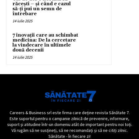
răcești – și când e cazul
să-ți pui un semn de
întrebare
14 iulie 2025
7 inovații care au schimbat
medicina: De la cercetare
la vindecare în ultimele
două decenii
14 iulie 2025
Careers & Business srl este firma care deține revista Sănătate 7.
Este suportul pentru o campanie zilnică de prevenire, informare,
suport și atitudine într-un domeniu atât de important pentru noi toți.
Vă rugăm să ne susțineți, să ne recomandați și să ne citiți zilnic.
Sănătate - În fiecare zi!