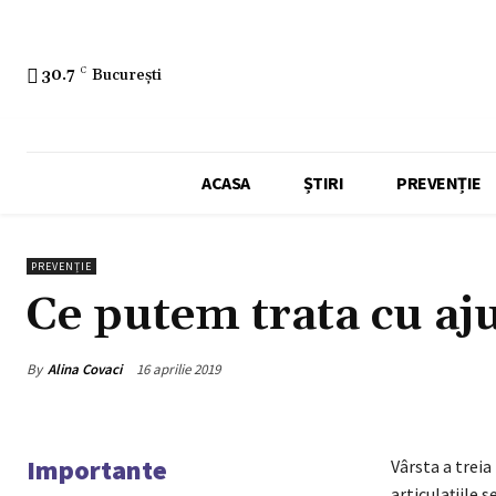
30.7
C
București
ACASA
ȘTIRI
PREVENȚIE
PREVENȚIE
Ce putem trata cu aj
By
Alina Covaci
16 aprilie 2019
Importante
Vârsta a treia
articulaţiile 