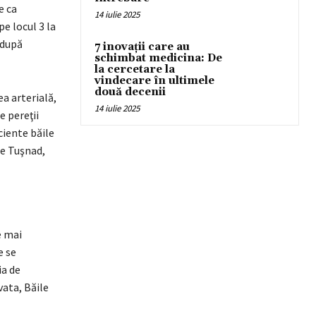
e ca
14 iulie 2025
pe locul 3 la
 după
7 inovații care au
schimbat medicina: De
la cercetare la
vindecare în ultimele
două decenii
ea arterială,
14 iulie 2025
e pereţii
ciente băile
le Tuşnad,
e mai
e se
ia de
ata, Băile