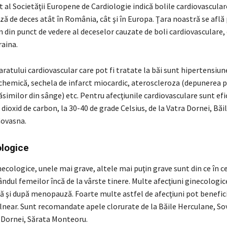
 al Societăţii Europene de Cardiologie indică bolile cardiovascular
ză de deces atât în România, cât şi în Europa. Ţara noastră se află 
 din punct de vedere al deceselor cauzate de boli cardiovasculare,
raina.
aratului cardiovascular care pot fi tratate la băi sunt hipertensiun
chemică, sechela de infarct miocardic, ateroscleroza (depunerea p
ăsimilor din sânge) etc. Pentru afecţiunile cardiovasculare sunt efi
dioxid de carbon, la 30-40 de grade Celsius, de la Vatra Dornei, Băi
Covasna.
ologice
necologice, unele mai grave, altele mai puţin grave sunt din ce în c
ândul femeilor încă de la vârste tinere. Multe afecţiuni ginecologic
ă şi după menopauză. Foarte multe astfel de afecţiuni pot benefic
near. Sunt recomandate apele clorurate de la Băile Herculane, Sov
 Dornei, Sărata Monteoru.