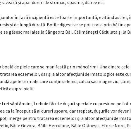
gravează şi apar dureri de stomac, spasme, diaree etc.
iunilor în fază incipientă este foarte importantă, evitând astfel, în
siv şi de lungă durată. Bolile digestive se pot trata prin băi în ap
 se găsesc mai ales la Sângeorz Băi, Călimăneşti Căciulata şi la B
 boală de piele care se manifestă prin mâncărimi. Una dintre cele
 tratarea eczemelor, dar şi a altor afecţiuni dermatologice este cu
andă apele termale care conţin seleniu, calciu sau magneziu, comp
fică asupra pielii.
e trei săptămâni, trebuie făcute duşuri speciale cu presiune pe tot 
tea ca la început să ai dureri uşoare, dar treptat, duşurile vor deven
, poţi merge pentru tratarea eczemelor şi a altor afecţiuni dermato
elix, Băile Govora, Băile Herculane, Băile Olăneşti, Eforie Nord, P