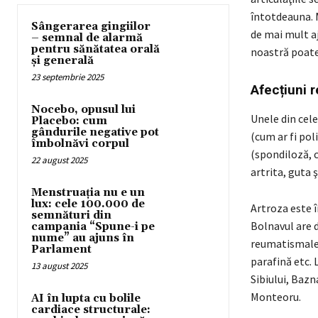
întotdeauna. 
Sângerarea gingiilor
de mai mult aj
– semnal de alarmă
pentru sănătatea orală
noastră poate
și generală
23 septembrie 2025
Afecțiuni 
Nocebo, opusul lui
Unele din cele
Placebo: cum
gândurile negative pot
(cum ar fi pol
îmbolnăvi corpul
(spondiloză, 
22 august 2025
artrita, guta 
Menstruația nu e un
lux: cele 100.000 de
Artroza este î
semnături din
Bolnavul are d
campania “Spune-i pe
nume” au ajuns în
reumatismale 
Parlament
parafină etc. 
13 august 2025
Sibiului, Bazn
Monteoru.
AI în lupta cu bolile
cardiace structurale: