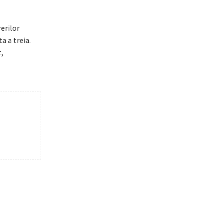
erilor
a a treia.
,