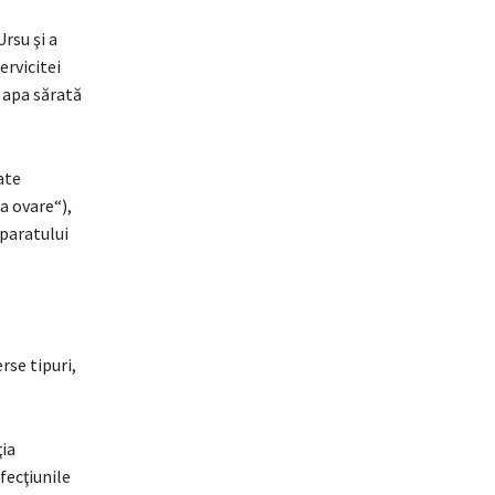
rsu şi a
ervicitei
, apa sărată
ate
a ovare“),
paratului
rse tipuri,
ia
fecţiunile