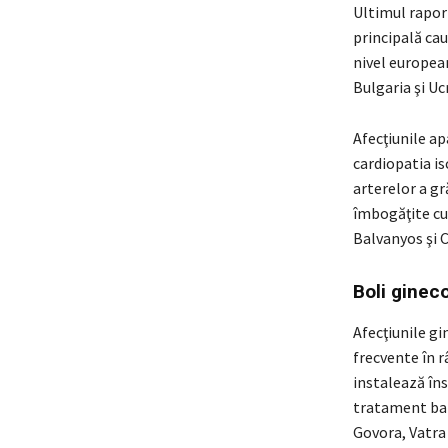
Ultimul raport
principală cau
nivel european
Bulgaria şi Uc
Afecţiunile ap
cardiopatia is
arterelor a gr
îmbogăţite cu 
Balvanyos şi 
Boli ginec
Afecţiunile gi
frecvente în r
instalează îns
tratament bal
Govora, Vatra