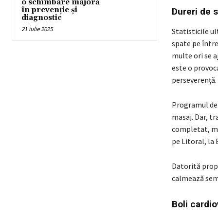
o schimbare majoră
în prevenție și
Dureri de 
diagnostic
21 iulie 2025
Statisticile u
spate pe între
multe ori se a
este o provoca
perseverenţă.
Programul de 
masaj. Dar, tr
completat, mai
pe Litoral, la 
Datorită propr
calmează semn
Boli cardi