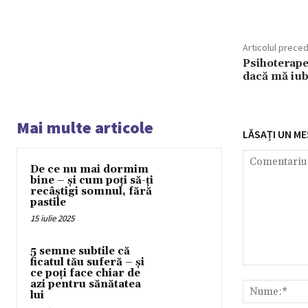
Articolul prece
Psihoterap
dacă mă iub
Mai multe articole
LĂSAȚI UN ME
De ce nu mai dormim
bine – și cum poți să-ți
recâștigi somnul, fără
pastile
15 iulie 2025
5 semne subtile că
ficatul tău suferă – și
Comentariu:
ce poți face chiar de
azi pentru sănătatea
lui