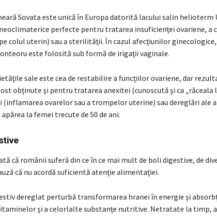
eară Sovata este unică în Europa datorită lacului salin helioterm U
lneoclimaterice perfecte pentru tratarea insuficienţei ovariene, a c
pe colul uterin) sau a sterilităţii. În cazul afecţiunilor ginecologice
onteoru este folosită sub formă de irigaţii vaginale.
etăţile sale este cea de restabilire a funcţiilor ovariene, dar rezult
ost obţinute şi pentru tratarea anexitei (cunoscută şi ca „răceala l
 (inflamarea ovarelor sau a trompelor uterine) sau dereglări ale a
 apărea la femei trecute de 50 de ani.
stive
rată că românii suferă din ce în ce mai mult de boli digestive, de dive
auză că nu acordă suficientă atenţie alimentaţiei.
estiv dereglat perturbă transformarea hranei în energie şi absorbţ
itaminelor şi a celorlalte substanţe nutritive. Netratate la timp, a