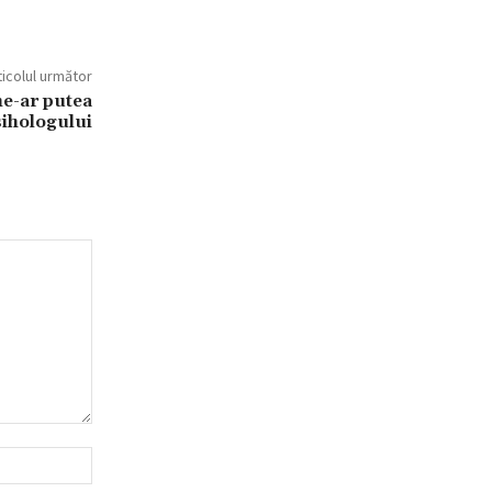
ticolul următor
ne-ar putea
sihologului
Website: