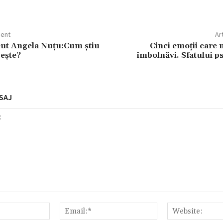
dent
Ar
eut Angela Nuțu:Cum știu
Cinci emoții care 
ește?
îmbolnăvi. Sfatului p
SAJ
Nume:*
Email:*