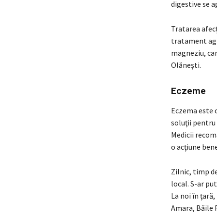
digestive se a
Tratarea afecţ
tratament agre
magneziu, care
Olăneşti.
Eczeme
Eczema este o
soluţii pentru
Medicii recom
o acţiune bene
Zilnic, timp d
local. S-ar pu
La noi în ţară
Amara, Băile F