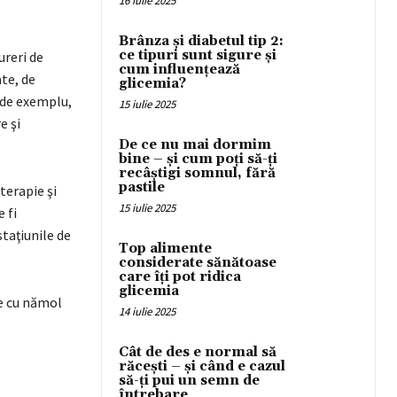
16 iulie 2025
Brânza și diabetul tip 2:
ce tipuri sunt sigure și
ureri de
cum influențează
ate, de
glicemia?
, de exemplu,
15 iulie 2025
e şi
De ce nu mai dormim
bine – și cum poți să-ți
recâștigi somnul, fără
pastile
terapie şi
15 iulie 2025
 fi
taţiunile de
Top alimente
considerate sănătoase
care îți pot ridica
glicemia
le cu nămol
14 iulie 2025
Cât de des e normal să
răcești – și când e cazul
să-ți pui un semn de
întrebare