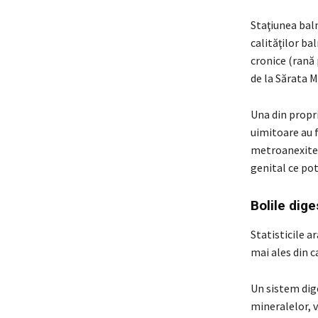
Staţiunea baln
calităţilor ba
cronice (rană 
de la Sărata M
Una din propri
uimitoare au f
metroanexitei
genital ce pot
Bolile dige
Statisticile a
mai ales din c
Un sistem dig
mineralelor, v