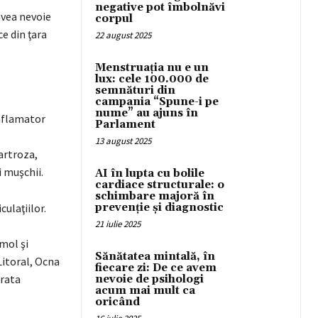
negative pot îmbolnăvi
avea nevoie
corpul
e din ţara
22 august 2025
Menstruația nu e un
lux: cele 100.000 de
semnături din
campania “Spune-i pe
nume” au ajuns în
inflamator
Parlament
13 august 2025
artroza,
i muşchii.
AI în lupta cu bolile
cardiace structurale: o
schimbare majoră în
ulaţiilor.
prevenție și diagnostic
21 iulie 2025
mol şi
Sănătatea mintală, în
Litoral, Ocna
fiecare zi: De ce avem
ărata
nevoie de psihologi
acum mai mult ca
oricând