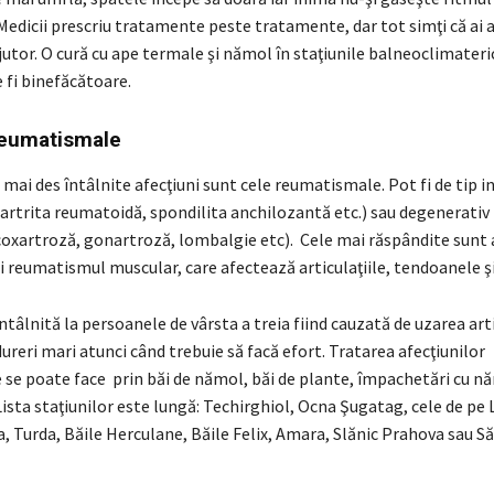
Medicii prescriu tratamente peste tratamente, dar tot simţi că ai 
utor. O cură cu ape termale şi nămol în staţiunile balneoclimateric
 fi binefăcătoare.
reumatismale
 mai des întâlnite afecţiuni sunt cele reumatismale. Pot fi de tip 
iartrita reumatoidă, spondilita anchilozantă etc.) sau degenerativ
coxartroză, gonartroză, lombalgie etc). Cele mai răspândite sunt 
şi reumatismul muscular, care afectează articulaţiile, tendoanele ş
ntâlnită la persoanele de vârsta a treia fiind cauzată de uzarea artic
ureri mari atunci când trebuie să facă efort. Tratarea afecţiunilor
se poate face prin băi de nămol, băi de plante, împachetări cu nă
Lista staţiunilor este lungă: Techirghiol, Ocna Şugatag, cele de pe 
a, Turda, Băile Herculane, Băile Felix, Amara, Slănic Prahova sau S