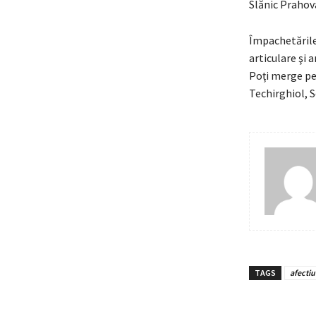
Slănic Prahov
Împachetările 
articulare şi 
Poţi merge pe
Techirghiol, S
TAGS
afectiu
Acțiun