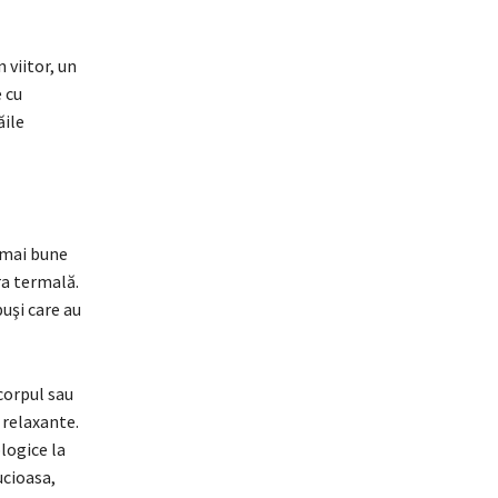
 viitor, un
e cu
ăile
 mai bune
ra termală.
uşi care au
corpul sau
i relaxante.
logice la
ucioasa,