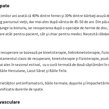
spate
ltimilor ani arată că 40% dintre femei şi 30% dintre bărbaţi acuză d
g parcursul vieţii, dar mai ales după vârsta de 45-50 de ani. Din păc
junge la bisturiu, iar recuperarea după o operaţie de hernie de disc
re atât pentru pacient, cât şi chiar pentru medici. Necesită răbdar
recuperare se bazează pe kinetoterapie, hidrokinetoterapie, fizio
atamentul clasic de recuperare, kinetoterapie şi fizioterapie, poate
 ales în sezonul estival, cu o cură termală de două săptămâni în s
Băile Herculane, Lacul Sărat şi Băile Felix.
ietăţilor antiinflamatorii, băile termale, duşurile şi împachetări
ificativ durerile de spate.
ovasculare