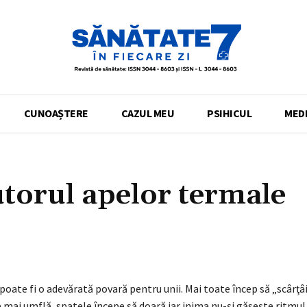
CUNOAȘTERE
CAZUL MEU
PSIHICUL
MEDI
utorul apelor termale
Acțiune
 poate fi o adevărată povară pentru unii. Mai toate încep să „scârţâi
se mai umflă, spatele începe să doară iar inima nu-şi găseşte ritmul