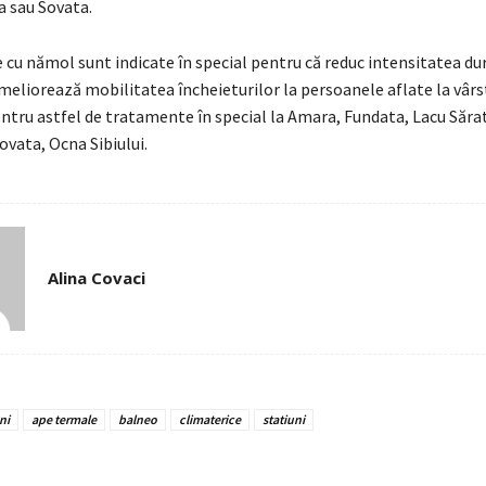
a sau Sovata.
cu nămol sunt indicate în special pentru că reduc intensitatea dur
ameliorează mobilitatea încheieturilor la persoanele aflate la vârst
ntru astfel de tratamente în special la Amara, Fundata, Lacu Sărat
ovata, Ocna Sibiului.
Alina Covaci
ni
ape termale
balneo
climaterice
statiuni
e