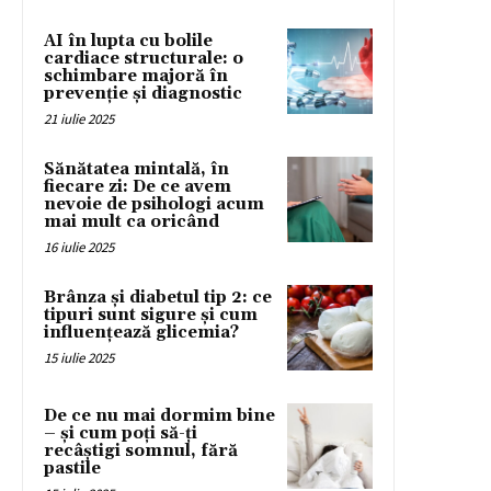
AI în lupta cu bolile
cardiace structurale: o
schimbare majoră în
prevenție și diagnostic
21 iulie 2025
Sănătatea mintală, în
fiecare zi: De ce avem
nevoie de psihologi acum
mai mult ca oricând
16 iulie 2025
Brânza și diabetul tip 2: ce
tipuri sunt sigure și cum
influențează glicemia?
15 iulie 2025
De ce nu mai dormim bine
– și cum poți să-ți
recâștigi somnul, fără
pastile