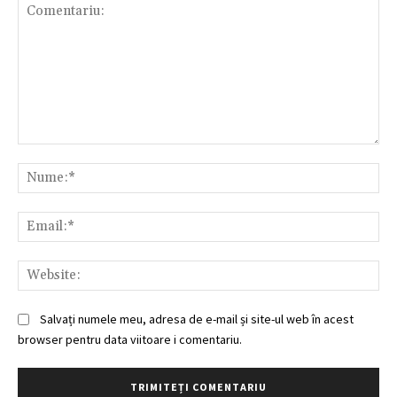
Comentariu:
Nu
Ema
Web
Salvați numele meu, adresa de e-mail și site-ul web în acest
browser pentru data viitoare i comentariu.