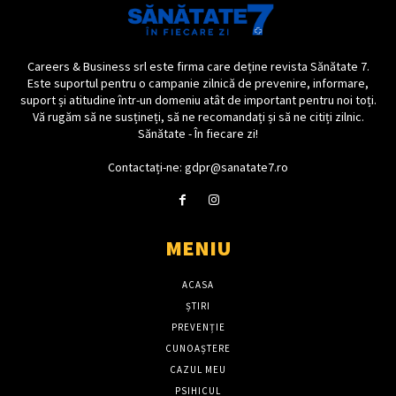
Careers & Business srl este firma care deține revista Sănătate 7.
Este suportul pentru o campanie zilnică de prevenire, informare,
suport și atitudine într-un domeniu atât de important pentru noi toți.
Vă rugăm să ne susțineți, să ne recomandați și să ne citiți zilnic.
Sănătate - În fiecare zi!
Contactați-ne: gdpr@sanatate7.ro
MENIU
ACASA
ȘTIRI
PREVENȚIE
CUNOAȘTERE
CAZUL MEU
PSIHICUL