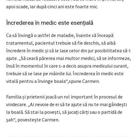
apoi scade, iar după cinci ani este foarte mic.
Încrederea în medic este esențială
Ca să învingă o astfel de maladie, înainte să înceapă
tratamentul, pacientul trebuie să fie deschis, să aibă
încredere în medic și să le lase celor din jur posibilitatea să-l
ajute. „Să ceară părerea mai multor medici, să se informeze,
însă în momentul în care s-a decis asupra medicului curant,
trebuie să se lase pe mâinile lui. Încrederea în medic este
vitală pentru a învinge boala“,spune Carmen.
Familia și prietenii joacă un rol important în procesul de
vindecare. „Ai nevoie de ei să te ajute să nu te mai gândești
la boală. Să stai la povești, să jucați cărți sau o partidă de
șah“, povestește Carmen.