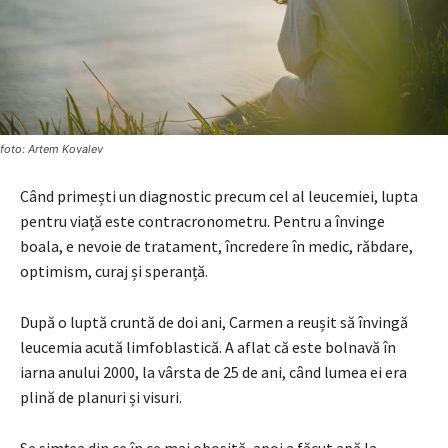
foto: Artem Kovalev
Când primești un diagnostic precum cel al leucemiei, lupta
pentru viață este contracronometru. Pentru a învinge
boala, e nevoie de tratament, încredere în medic, răbdare,
optimism, curaj și speranță.
După o luptă cruntă de doi ani, Carmen a reușit să învingă
leucemia acută limfoblastică. A aflat că este bolnavă în
iarna anului 2000, la vârsta de 25 de ani, când lumea ei era
plină de planuri și visuri.
Se simțea din ce în ce mai obosită, apoi a făcut apă la