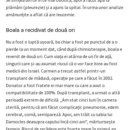
plămâni (pleurezie) și a ajuns la spital. În urma unor analize
amănunțite a aflat că are leucemie.
Boala a recidivat de două ori
Nu a fost o luptă ușoară, ba chiar a fost pe punctul de a o
pierde la un moment dat, când după chimioterapie, boala e
revenit de două ori. Cum viața ei atârna de un fir de ață,
singurii care și-au asumat riscul că o vor face bine au fost
medicii din Israel. Carmen a trecut astfel printr-un
transplant de măduvă, operație pe care a făcut în 2002.
Donator a fost fratele ei mai mare cu care a avut o
compatibilitate de 100%. După transplant, a urmat o altă
perioadă extrem de dificilă. „Am stat cinci luni în camera
sterilă, pentru că am făcut complicații: pneumonie, edem
cerebral, comă, semipareză. Apoi, am trăit cu sabia lui
Damocles deasupra capului încă cinci ani“, mărturisește
femeia. Riscul de recădere este foarte mare în primul an,