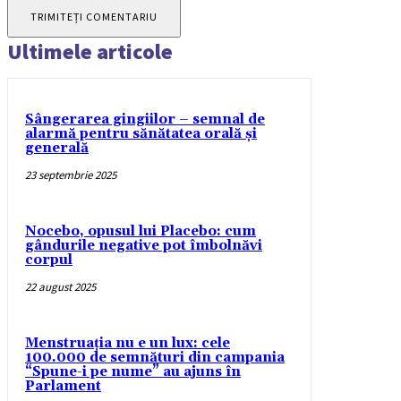
Ultimele articole
Sângerarea gingiilor – semnal de
alarmă pentru sănătatea orală și
generală
23 septembrie 2025
Nocebo, opusul lui Placebo: cum
gândurile negative pot îmbolnăvi
corpul
22 august 2025
Menstruația nu e un lux: cele
100.000 de semnături din campania
“Spune-i pe nume” au ajuns în
Parlament