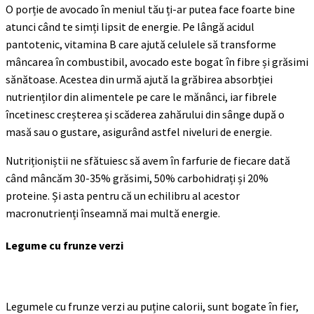
O porție de avocado în meniul tău ți-ar putea face foarte bine
atunci când te simți lipsit de energie. Pe lângă acidul
pantotenic, vitamina B care ajută celulele să transforme
mâncarea în combustibil, avocado este bogat în fibre și grăsimi
sănătoase. Acestea din urmă ajută la grăbirea absorbției
nutrienților din alimentele pe care le mănânci, iar fibrele
încetinesc creșterea și scăderea zahărului din sânge după o
masă sau o gustare, asigurând astfel niveluri de energie.
Nutriționiștii ne sfătuiesc să avem în farfurie de fiecare dată
când mâncăm 30-35% grăsimi, 50% carbohidrați și 20%
proteine. Și asta pentru că un echilibru al acestor
macronutrienți înseamnă mai multă energie.
Legume cu frunze verzi
Legumele cu frunze verzi au puține calorii, sunt bogate în fier,