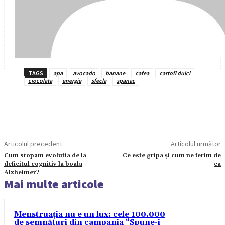
TAGS
apa
avocado
banane
cafea
cartofi dulci
ciocolata
energie
sfecla
spanac
Articolul precedent
Articolul următor
Cum stopam evolutia de la
Ce este gripa și cum ne ferim de
deficitul cognitiv la boala
ea
Alzheimer?
Mai multe articole
Menstruația nu e un lux: cele 100.000
de semnături din campania “Spune-i