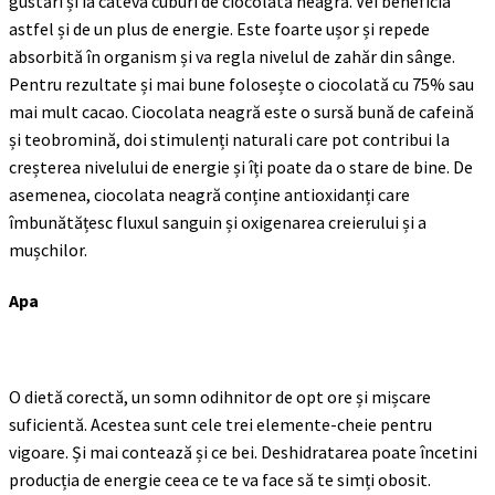
gustări și ia câteva cuburi de ciocolată neagră. Vei beneficia
astfel și de un plus de energie. Este foarte ușor și repede
absorbită în organism și va regla nivelul de zahăr din sânge.
Pentru rezultate și mai bune folosește o ciocolată cu 75% sau
mai mult cacao. Ciocolata neagră este o sursă bună de cafeină
și teobromină, doi stimulenți naturali care pot contribui la
creșterea nivelului de energie și îți poate da o stare de bine. De
asemenea, ciocolata neagră conține antioxidanți care
îmbunătățesc fluxul sanguin și oxigenarea creierului și a
mușchilor.
Apa
O dietă corectă, un somn odihnitor de opt ore și mișcare
suficientă. Acestea sunt cele trei elemente-cheie pentru
vigoare. Și mai contează și ce bei. Deshidratarea poate încetini
producția de energie ceea ce te va face să te simți obosit.