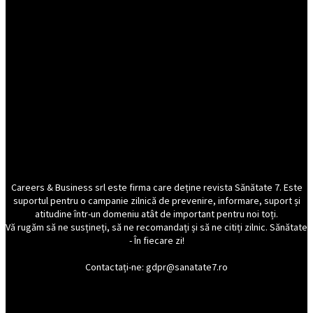
Careers & Business srl este firma care deține revista Sănătate 7. Este
suportul pentru o campanie zilnică de prevenire, informare, suport și
atitudine într-un domeniu atât de important pentru noi toți.
Vă rugăm să ne susțineți, să ne recomandați și să ne citiți zilnic. Sănătate
- În fiecare zi!
Contactați-ne: gdpr@sanatate7.ro