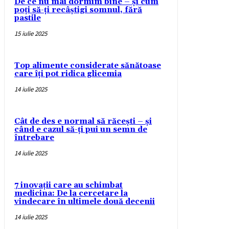
De ce nu mai dormim bine – și cum
poți să-ți recâștigi somnul, fără
pastile
15 iulie 2025
Top alimente considerate sănătoase
care îți pot ridica glicemia
14 iulie 2025
Cât de des e normal să răcești – și
când e cazul să-ți pui un semn de
întrebare
14 iulie 2025
7 inovații care au schimbat
medicina: De la cercetare la
vindecare în ultimele două decenii
14 iulie 2025